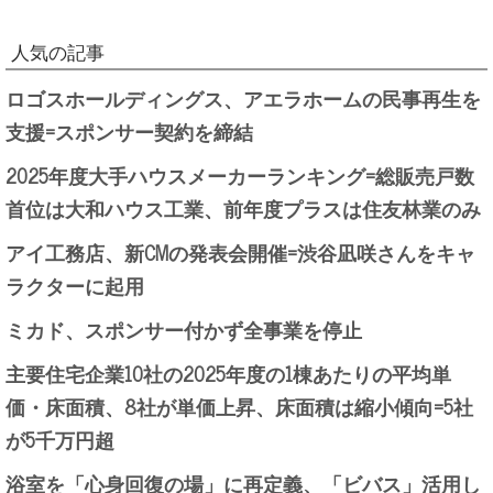
人気の記事
ロゴスホールディングス、アエラホームの民事再生を
支援=スポンサー契約を締結
2025年度大手ハウスメーカーランキング=総販売戸数
首位は大和ハウス工業、前年度プラスは住友林業のみ
アイ工務店、新CMの発表会開催=渋谷凪咲さんをキャ
ラクターに起用
ミカド、スポンサー付かず全事業を停止
主要住宅企業10社の2025年度の1棟あたりの平均単
価・床面積、8社が単価上昇、床面積は縮小傾向=5社
が5千万円超
浴室を「心身回復の場」に再定義、「ビバス」活用し