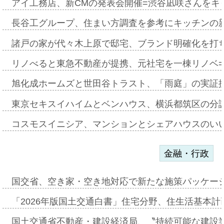
アイ工務店、新CMの発表会開催=渋谷凪咲さんをキ
長谷工グループ、住まい方調査を参考にキッチンの
諸戸の家が代々木上原で邸宅、ブランド明確化を打
リノべると東急不動産が提携、元社宅を一棟リノベ
旭化成ホームズと世田谷トラスト、「雨庭」の実証
東京セキスイハイムとベンハウス、横浜都筑区の分
コスモスイニシア、マンションとシェアハウスのい
金融・行政
国交省、空き家・空き地対応で新たな施策パッケー
「2026年版国土交通白書」住宅分野、住生活基本計
国土交通省不動産・建設経済局、〝持続可能な建設