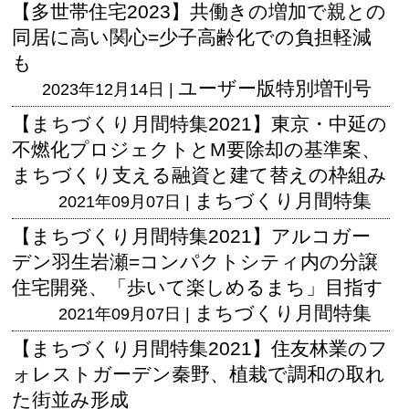
【多世帯住宅2023】共働きの増加で親との
同居に高い関心=少子高齢化での負担軽減
も
ユーザー版
特別増刊号
2023年12月14日 |
【まちづくり月間特集2021】東京・中延の
不燃化プロジェクトとM要除却の基準案、
まちづくり支える融資と建て替えの枠組み
まちづくり月間特集
2021年09月07日 |
【まちづくり月間特集2021】アルコガー
デン羽生岩瀬=コンパクトシティ内の分譲
住宅開発、「歩いて楽しめるまち」目指す
まちづくり月間特集
2021年09月07日 |
【まちづくり月間特集2021】住友林業のフ
ォレストガーデン秦野、植栽で調和の取れ
た街並み形成