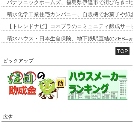
パナソニックホームズ、福島県伊達市で街びらき=
積水化学工業住宅カンパニー、自販機でお菓子や紙
【トレンドナビ】コネプラのコミュニティ醸成サー
積水ハウス・日本生命保険、地下鉄駅直結のZEB=赤坂
TOP
ピックアップ
広告