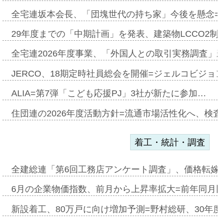
全宅連坂本会長、「団塊世代の持ち家」今後を懸念
29年度までの「中期計画」を発表、建築物LCCO2
全宅連2026年度事業、「外国人との取引実務調査」新
JERCO、18期定時社員総会を開催=ジェルコビジョン
ALIA=第7弾「こども応援PJ」3社が新たに参加…
住団連の2026年度活動方針=流通市場活性化へ、検
着工・統計・調査
全建総連「第6回工務店アンケート調査」、価格転嫁
6月の企業物価指数、前月から上昇率拡大=前年同月比
新設着工、80万戸に向け増加予測=野村総研、30年