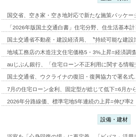
国交省、空き家・空き地対応で新たな施策パッケー
「2026年版国土交通白書」住宅分野、住生活基本計
国土交通省不動産・建設経済局、〝持続可能な建設
地域工務店の木造注文住宅価格5・3%上昇=経済調
auじぶん銀行、「住宅ローン不正利用に関する情報
国土交通省、ウクライナの復旧・復興協力で署名式
7月の住宅ローン金利、固定型が総じて低下=6月か
2026年分路線価、標準宅地5年連続の上昇=伸び率2・
設備・建材
浴室を「心身回復の場」に再定義、「ビバス」活用し