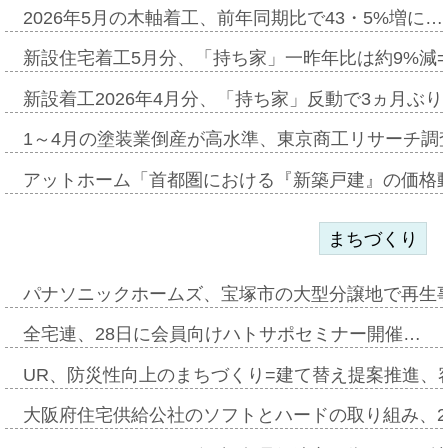
2026年5月の木軸着工、前年同期比で43・5%増に…
新設住宅着工5月分、「持ち家」一昨年比は約9%減=
新設着工2026年4月分、「持ち家」反動で3ヵ月ぶ
1～4月の塗装業倒産が高水準、東京商工リサーチ調
アットホーム「首都圏における『新築戸建』の価格
まちづくり
パナソニックホームズ、宝塚市の大型分譲地で再生
全宅連、28日に会員向けハトサポセミナー開催…
UR、防災性向上のまちづくり=建て替え提案推進、
大阪府住宅供給公社のソフトとハードの取り組み、2