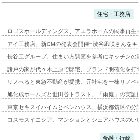
住宅・工務店
ロゴスホールディングス、アエラホームの民事再生
アイ工務店、新CMの発表会開催=渋谷凪咲さんをキ
長谷工グループ、住まい方調査を参考にキッチンの
諸戸の家が代々木上原で邸宅、ブランド明確化を打
リノべると東急不動産が提携、元社宅を一棟リノベ
旭化成ホームズと世田谷トラスト、「雨庭」の実証
東京セキスイハイムとベンハウス、横浜都筑区の分
コスモスイニシア、マンションとシェアハウスのい
金融・行政