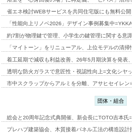
省エネ検討WEBサービスを共同住宅版にも無料公開、
「性能向上リノベ2026」デザイン事例募集中=YKKA
約7割が物理鍵で管理、小学生の鍵管理に関する意識調査
「マイトーン」をリニューアル、上位モデルの清掃
着工延期で減収も利益改善、26年5月期決算を発表
透明な防火ガラスで意匠性・視認性向上=文化シヤ
市中スクラップからアルミを分離、アサヒセイレン
団体・組合
総会と20周年記念式典開催、新会長にTOTO吉本氏
プレハブ建築協会、木質接着パネル工法の構造設計