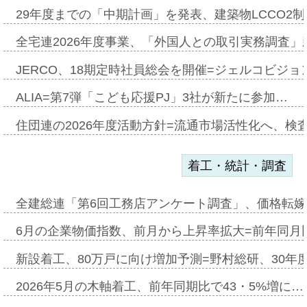
29年度までの「中期計画」を発表、建築物LCCO2
全宅連2026年度事業、「外国人との取引実務調査」新
JERCO、18期定時社員総会を開催=ジェルコビジョン
ALIA=第7弾「こども応援PJ」3社が新たに参加…
住団連の2026年度活動方針=流通市場活性化へ、検
着工・統計・調査
全建総連「第6回工務店アンケート調査」、価格転嫁
6月の企業物価指数、前月から上昇率拡大=前年同月比
新設着工、80万戸に向け増加予測=野村総研、30年
2026年5月の木軸着工、前年同期比で43・5%増に…