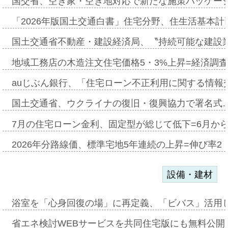
国交省、空き家・空き地対応で新たな施策パッケー
「2026年版国土交通白書」住宅分野、住生活基本計
国土交通省不動産・建設経済局、〝持続可能な建設
地域工務店の木造注文住宅価格5・3%上昇=経済調
auじぶん銀行、「住宅ローン不正利用に関する情報
国土交通省、ウクライナの復旧・復興協力で署名式
7月の住宅ローン金利、固定型が総じて低下=6月か
2026年分路線価、標準宅地5年連続の上昇=伸び率2・
設備・建材
浴室を「心身回復の場」に再定義、「ビバス」活用し
省エネ検討WEBサービスを共同住宅版にも無料公開、