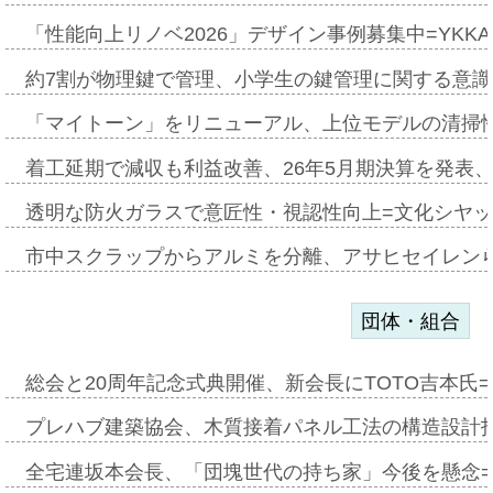
「性能向上リノベ2026」デザイン事例募集中=YKKA
約7割が物理鍵で管理、小学生の鍵管理に関する意識調査
「マイトーン」をリニューアル、上位モデルの清掃
着工延期で減収も利益改善、26年5月期決算を発表
透明な防火ガラスで意匠性・視認性向上=文化シヤ
市中スクラップからアルミを分離、アサヒセイレン
団体・組合
総会と20周年記念式典開催、新会長にTOTO吉本氏
プレハブ建築協会、木質接着パネル工法の構造設計
全宅連坂本会長、「団塊世代の持ち家」今後を懸念