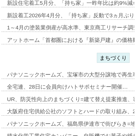
新設住宅着工5月分、「持ち家」一昨年比は約9%減=
新設着工2026年4月分、「持ち家」反動で3ヵ月ぶ
1～4月の塗装業倒産が高水準、東京商工リサーチ調
アットホーム「首都圏における『新築戸建』の価格
まちづくり
パナソニックホームズ、宝塚市の大型分譲地で再生
全宅連、28日に会員向けハトサポセミナー開催…
UR、防災性向上のまちづくり=建て替え提案推進、
大阪府住宅供給公社のソフトとハードの取り組み、2
パナソニックホームズ、福島県伊達市で街びらき=
積水化学工業住宅カンパニー、自販機でお菓子や紙