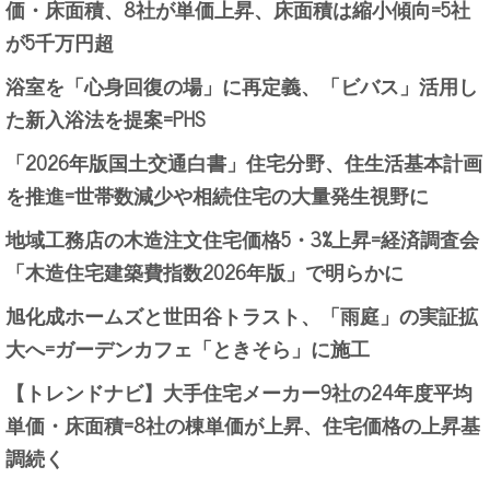
価・床面積、8社が単価上昇、床面積は縮小傾向=5社
が5千万円超
浴室を「心身回復の場」に再定義、「ビバス」活用し
た新入浴法を提案=PHS
「2026年版国土交通白書」住宅分野、住生活基本計画
を推進=世帯数減少や相続住宅の大量発生視野に
地域工務店の木造注文住宅価格5・3%上昇=経済調査会
「木造住宅建築費指数2026年版」で明らかに
旭化成ホームズと世田谷トラスト、「雨庭」の実証拡
大へ=ガーデンカフェ「ときそら」に施工
【トレンドナビ】大手住宅メーカー9社の24年度平均
単価・床面積=8社の棟単価が上昇、住宅価格の上昇基
調続く