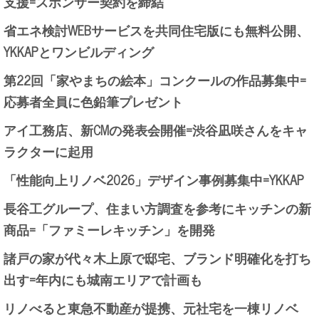
支援=スポンサー契約を締結
省エネ検討WEBサービスを共同住宅版にも無料公開、
YKKAPとワンビルディング
第22回「家やまちの絵本」コンクールの作品募集中=
応募者全員に色鉛筆プレゼント
アイ工務店、新CMの発表会開催=渋谷凪咲さんをキャ
ラクターに起用
「性能向上リノベ2026」デザイン事例募集中=YKKAP
長谷工グループ、住まい方調査を参考にキッチンの新
商品=「ファミーレキッチン」を開発
諸戸の家が代々木上原で邸宅、ブランド明確化を打ち
出す=年内にも城南エリアで計画も
リノべると東急不動産が提携、元社宅を一棟リノベ