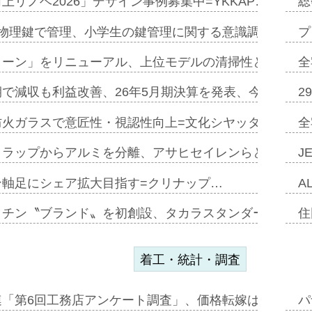
上リノベ2026」デザイン事例募集中=YKKAP…
総
物理鍵で管理、小学生の鍵管理に関する意識調査=Natur
プ
トーン」をリニューアル、上位モデルの清掃性と安全性追
全
で減収も利益改善、26年5月期決算を発表、今期は増収
2
防火ガラスで意匠性・視認性向上=文化シヤッター…
全
クラップからアルミを分離、アサヒセイレンらと協働開発
J
ン軸足にシェア拡大目指す=クリナップ…
A
ッチン〝ブランド〟を初創設、タカラスタンダードが新
住
着工・統計・調査
連「第6回工務店アンケート調査」、価格転嫁は十分に進
パ