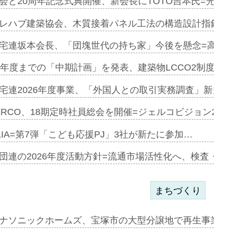
会と20周年記念式典開催、新会長にTOTO吉本氏=光触
e…
レハブ建築協会、木質接着パネル工法の構造設計指針を
加=リンナ…
宅連坂本会長、「団塊世代の持ち家」今後を懸念=高齢
見込む=…
9年度までの「中期計画」を発表、建築物LCCO2制度へ
宅連2026年度事業、「外国人との取引実務調査」新規に
開始=三協…
ERCO、18期定時社員総会を開催=ジェルコビジョン203
LIA=第7弾「こども応援PJ」3社が新たに参加…
築分譲M専用…
団連の2026年度活動方針=流通市場活性化へ、検査・
まちづくり
まず=「物…
ナソニックホームズ、宝塚市の大型分譲地で再生事業を