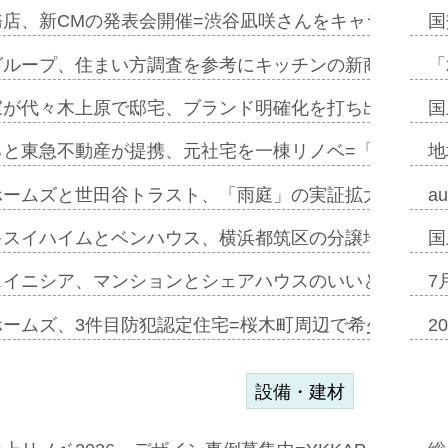
務店、新CMの発表会開催=渋谷凪咲さんをキャラクター
国
グループ、住まい方調査を参考にキッチンの新商品=「フ
「
家が代々木上原で邸宅、ブランド明確化を打ち出す=年内
国
ると東急不動産が提携、元社宅を一棟リノベ=「職住遊」
地
ホームズと世田谷トラスト、「雨庭」の実証拡大へ=ガー
a
キスイハイムとベンハウス、横浜都筑区の分譲地開発で初
国
スイニシア、マンションとシェアハウスのいいとこどり
7
ホームズ、3件目防犯認定住宅=桜木町周辺で希少価値の
2
設備・建材