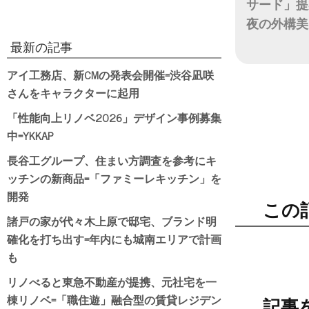
サード」提
夜の外構美
最新の記事
日付
アイ工務店、新CMの発表会開催=渋谷凪咲
さんをキャラクターに起用
「性能向上リノベ2026」デザイン事例募集
中=YKKAP
長谷工グループ、住まい方調査を参考にキ
ッチンの新商品=「ファミーレキッチン」を
開発
この
諸戸の家が代々木上原で邸宅、ブランド明
確化を打ち出す=年内にも城南エリアで計画
も
リノべると東急不動産が提携、元社宅を一
棟リノベ=「職住遊」融合型の賃貸レジデン
記事