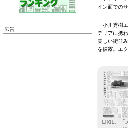
イン面での
小川秀樹エ
広告
テリアに携
美しい街並
を披露。エ
LIXIL