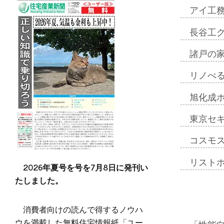
アイ工
長谷工
諸戸の
リノべ
旭化成
東京セ
コスモ
リスト
2026年夏号を号を7月8日に発刊い
たしました。
消費者向けの読んで得するノウハ
ウを満載した無料住宅情報紙「ユー