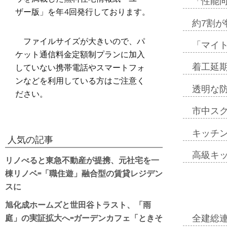
「性能向
ザー版」を年4回発行しております。
約7割が
ファイルサイズが大きいので、パ
「マイ
ケット通信料金定額制プランに加入
していない携帯電話やスマートフォ
着工延期
ンなどを利用している方はご注意く
透明な
ださい。
市中ス
キッチ
人気の記事
高級キ
リノべると東急不動産が提携、元社宅を一
棟リノベ=「職住遊」融合型の賃貸レジデン
スに
旭化成ホームズと世田谷トラスト、「雨
庭」の実証拡大へ=ガーデンカフェ「ときそ
全建総