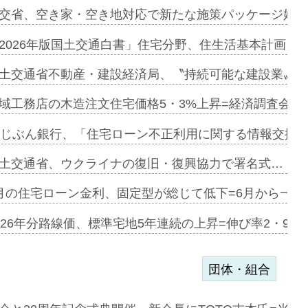
に起用…
交省、空き家・空き地対応で新たな施策パッケージ始動
ァミーレキ…
2026年版国土交通白書」住宅分野、住生活基本計画を
にも城南エ…
土交通省不動産・建設経済局、〝持続可能な建設業〟の
融合型の賃…
域工務店の木造注文住宅価格5・3%上昇=経済調査会「
デンカフェ…
uじぶん銀行、「住宅ローン不正利用に関する情報交換協
協業=お互…
土交通省、ウクライナの復旧・復興協力で署名式…
のコリビング…
月の住宅ローン金利、固定型が総じて低下=6月から一転
ある2階建…
026年分路線価、標準宅地5年連続の上昇=伸び率2・9%
団体・組合