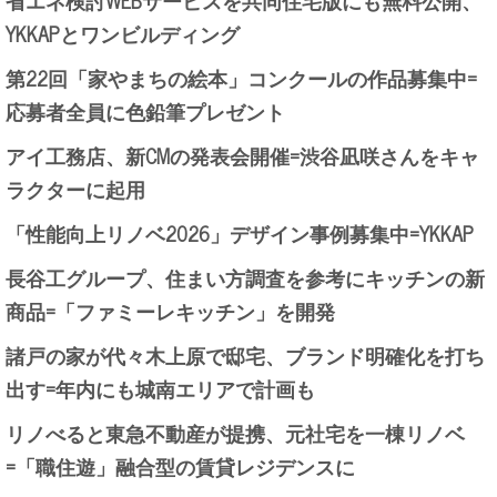
省エネ検討WEBサービスを共同住宅版にも無料公開、
YKKAPとワンビルディング
第22回「家やまちの絵本」コンクールの作品募集中=
応募者全員に色鉛筆プレゼント
アイ工務店、新CMの発表会開催=渋谷凪咲さんをキャ
ラクターに起用
「性能向上リノベ2026」デザイン事例募集中=YKKAP
長谷工グループ、住まい方調査を参考にキッチンの新
商品=「ファミーレキッチン」を開発
諸戸の家が代々木上原で邸宅、ブランド明確化を打ち
出す=年内にも城南エリアで計画も
リノべると東急不動産が提携、元社宅を一棟リノベ
=「職住遊」融合型の賃貸レジデンスに