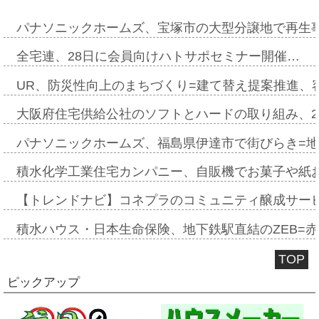
パナソニックホームズ、宝塚市の大型分譲地で再生
全宅連、28日に会員向けハトサポセミナー開催…
UR、防災性向上のまちづくり=建て替え提案推進、
大阪府住宅供給公社のソフトとハードの取り組み、2
パナソニックホームズ、福島県伊達市で街びらき=
積水化学工業住宅カンパニー、自販機でお菓子や紙
【トレンドナビ】コネプラのコミュニティ醸成サー
積水ハウス・日本生命保険、地下鉄駅直結のZEB=赤坂
TOP
ピックアップ