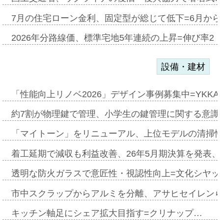
7月の住宅ローン金利、固定型が総じて低下=6月か
2026年分路線価、標準宅地5年連続の上昇=伸び率2・
設備・建材
「性能向上リノベ2026」デザイン事例募集中=YKKA
約7割が物理鍵で管理、小学生の鍵管理に関する意識調査
「マイトーン」をリニューアル、上位モデルの清掃
着工延期で減収も利益改善、26年5月期決算を発表
透明な防火ガラスで意匠性・視認性向上=文化シヤ
市中スクラップからアルミを分離、アサヒセイレン
キッチン軸足にシェア拡大目指す=クリナップ…