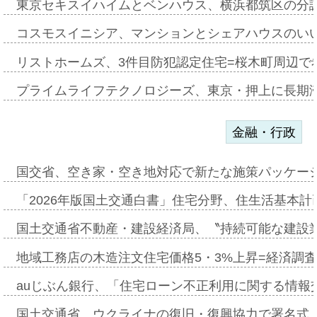
東京セキスイハイムとベンハウス、横浜都筑区の分
コスモスイニシア、マンションとシェアハウスのい
リストホームズ、3件目防犯認定住宅=桜木町周辺で
プライムライフテクノロジーズ、東京・押上に長期
金融・行政
国交省、空き家・空き地対応で新たな施策パッケー
「2026年版国土交通白書」住宅分野、住生活基本計
国土交通省不動産・建設経済局、〝持続可能な建設
地域工務店の木造注文住宅価格5・3%上昇=経済調
auじぶん銀行、「住宅ローン不正利用に関する情報
国土交通省、ウクライナの復旧・復興協力で署名式