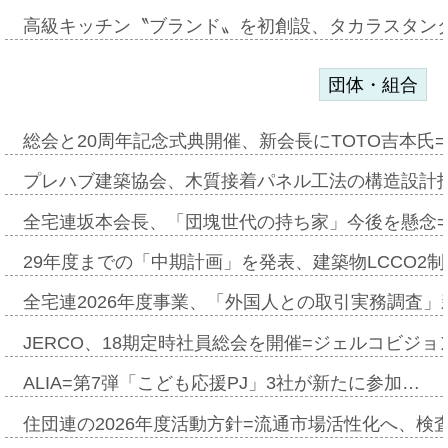
高級キッチン〝ブランド〟を初創設、タカラスタン
団体・組合
総会と20周年記念式典開催、新会長にTOTO吉本氏
プレハブ建築協会、木質接着パネル工法の構造設計
全宅連坂本会長、「団塊世代の持ち家」今後を懸念
29年度までの「中期計画」を発表、建築物LCCO2
全宅連2026年度事業、「外国人との取引実務調査」新
JERCO、18期定時社員総会を開催=ジェルコビジョン
ALIA=第7弾「こども応援PJ」3社が新たに参加…
住団連の2026年度活動方針=流通市場活性化へ、検