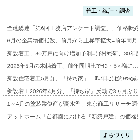
着工・統計・調査
全建総連「第6回工務店アンケート調査」、価格転嫁
6月の企業物価指数、前月から上昇率拡大=前年同月比
新設着工、80万戸に向け増加予測=野村総研、30年
2026年5月の木軸着工、前年同期比で43・5%増に…
新設住宅着工5月分、「持ち家」一昨年比は約9%減=
新設着工2026年4月分、「持ち家」反動で3ヵ月ぶ
1～4月の塗装業倒産が高水準、東京商工リサーチ調
アットホーム「首都圏における『新築戸建』の価格
まちづくり