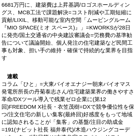
6681万円に、建築費は上昇基調/ロゴスホールディン
グス、MCB工法で課題解決=コスト削減や工期短縮に
貢献/LIXIL、移動可能な室内空間「ムービングルーム
『MIO SPACE(ミオ スペース)』」=KWORKSが28日
に発売/国土交通省の中央建設審議会=労務費の基準勧
告について議論開始、個人発注の住宅建築など民間工
事も対象、担い手の維持・確保で持続的な業界を目指
す
連載
コラム「ひと」=大東バイオエナジー朝来バイオマス
発電所所長の丹菊泰志さん/住宅建築業界の働きやすさ
革命/DXツール導入で残業ゼロ企業に(第12
回)FREEDOM X社長・衣笠茂樹=DXで競争優位性を保
つ/注文住宅の新しい集客(最終回)好感度をもって地域
に認知されることが「集客」の基盤/注目の助成金
=191(ナビット社長 福井泰代)/木造ハウジングコーデ