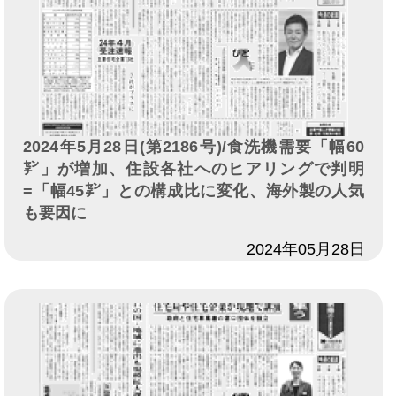
2024年5月28日(第2186号)/食洗機需要「幅60
㌢」が増加、住設各社へのヒアリングで判明
=「幅45㌢」との構成比に変化、海外製の人気
も要因に
日付
2024年05月28日