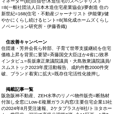
ィネーター(続)目指せ!木造住宅のスペシャリスト
=8(一般社団法人日本木造住宅産業協会)/夢創造 住の
新世紀=168(住宅・不動産ジャーナリスト 伊能肇)/健
やかにくらし続けるヒント=8(旭化成ホームズくらし
ノベーション研究所・伊藤香織)
住改善キャンペーン
住団連・芳井会長ら幹部、子育て世帯支援継続を住宅
価格上昇を背景に要望=斉藤国交大臣ほか4省に/政界
インタビュ=長坂康正衆議院議員・大島敦衆議院議員/
スムストック2023年度活動報告、成約件数2000件突
破、ブランド着実に拡大=既存住宅活性化後押し
掲載記事一覧
阪急阪神不動産、ZEH水準のリノベ物件販売=断熱材
付加し全窓にLow-E複層ガラス内窓/主要住宅企業13社
の2024年8月受注速報、2ケタプラスが8社/トヨタホー