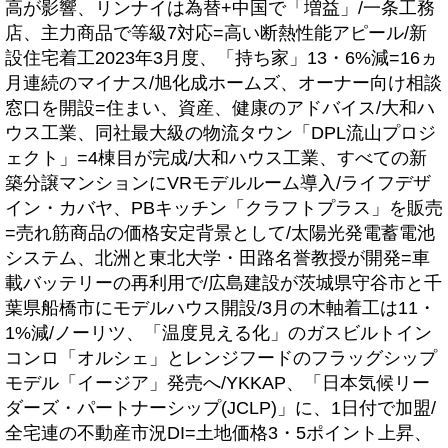
高が影響、リンナイは為替+中国で「増益」/一条工務
店、主力商品で等級7対応=高い断熱性能アピール/新
設住宅着工2023年3月度、「持ち家」13・6%減=16ヵ
月連続のマイナス/旭化成ホームズ、オーナー向け相談
窓口を開設=住まい、資産、健康のアドバイス/大和ハ
ウス工業、同社最大級の物流タウン「DPL流山プロジ
ェクト」=4棟目が完成/大和ハウス工業、すべての新
築分譲マンションにVRモデルルーム導入/ライフデザ
イン・カバヤ、PBキッチン「クラフトプラス」を販売
=売れ筋商品の価格安定背景として/太陽光発電蓄電池
システム、北洲と東北大学・田路名誉教授が開発=車
載バッテリーの再利用で/広島建設が茨城県守谷市と千
葉県船橋市にモデルハウス開設/3月の木軸着工は11・
1%減/ノーリツ、「温度見える化」のガスビルトイン
コンロ「オルシェ」とレンジフードのフラッグシップ
モデル「イージア」発売へ/YKKAP、「日本気候リー
ダーズ・パートナーシップ(JCLP)」に、1日付で加盟/
全宅連の不動産市況DI=土地価格3・5ポイント上昇、