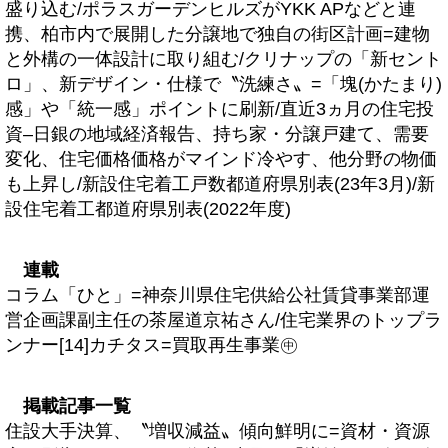
盛り込む/ポラスガーデンヒルズがYKK APなどと連
携、柏市内で展開した分譲地で独自の街区計画=建物
と外構の一体設計に取り組む/クリナップの「新セント
ロ」、新デザイン・仕様で〝洗練さ〟=「塊(かたまり)
感」や「統一感」ポイントに刷新/直近3ヵ月の住宅投
資–日銀の地域経済報告、持ち家・分譲戸建て、需要
変化、住宅価格価格がマインド冷やす、他分野の物価
も上昇し/新設住宅着工戸数都道府県別表(23年3月)/新
設住宅着工都道府県別表(2022年度)
連載
コラム「ひと」=神奈川県住宅供給公社賃貸事業部運
営企画課副主任の茶屋道京祐さん/住宅業界のトップラ
ンナー[14]カチタス=買取再生事業㊥
掲載記事一覧
住設大手決算、〝増収減益〟傾向鮮明に=資材・資源