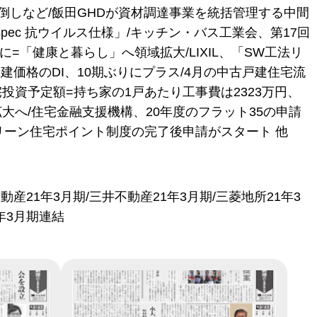
倒しなど/飯田GHDが資材調達事業を統括管理する中間
ec 抗ウイルス仕様」/キッチン・バス工業会、第17回
=「健康と暮らし」へ領域拡大/LIXIL、「SW工法リ
価格のDI、10期ぶりにプラス/4月の中古戸建住宅流
投資予定額=持ち家の1戸あたり工事費は2323万円、
大へ/住宅金融支援機構、20年度のフラット35の申請
リーン住宅ポイント制度の完了後申請がスタート 他
産21年3月期/三井不動産21年3月期/三菱地所21年3
年3月期連結