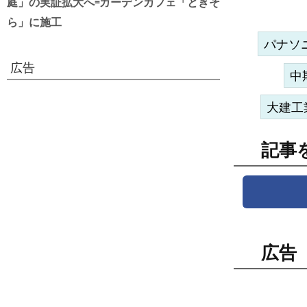
庭」の実証拡大へ=ガーデンカフェ「ときそ
ら」に施工
パナソ
広告
中
大建工
記事
広告