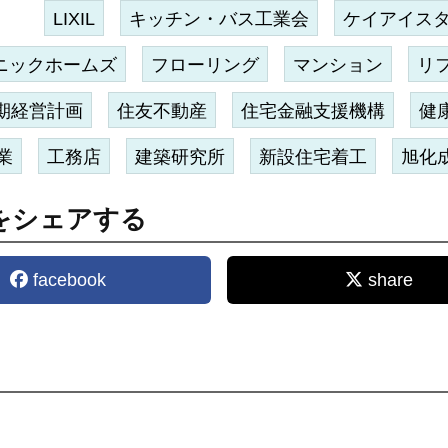
LIXIL
キッチン・バス工業会
ケイアイス
ニックホームズ
フローリング
マンション
リ
期経営計画
住友不動産
住宅金融支援機構
健
業
工務店
建築研究所
新設住宅着工
旭化
をシェアする
facebook
share