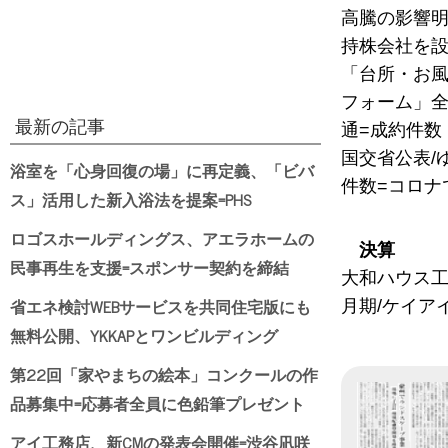
高騰の影響明
持株会社を設
「台所・お風
フォーム」全
最新の記事
通=成約件数
国交省公表/
浴室を「心身回復の場」に再定義、「ビバ
件数=コロナ
ス」活用した新入浴法を提案=PHS
ロゴスホールディングス、アエラホームの
決算
民事再生を支援=スポンサー契約を締結
大和ハウス工
省エネ検討WEBサービスを共同住宅版にも
月期/ケイア
無料公開、YKKAPとワンビルディング
第22回「家やまちの絵本」コンクールの作
品募集中=応募者全員に色鉛筆プレゼント
アイ工務店、新CMの発表会開催=渋谷凪咲