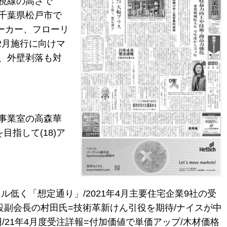
視線の高さで
、千葉県松戸市で
メーカー、フローリ
2月施行に向けマ
、外壁剥落も対
事業室の高森華
目指して(18)ア
ル低く「想定通り」/2021年4月主要住宅企業9社の受
設副会長の村田氏=技術革新けん引役を期待/ナイスが中
円/21年4月度受注詳報=付加価値で単価アップ/木材価格