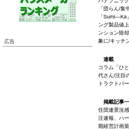
パナソニック
「団らん/集
「Sumi―
ング製品値上
ンション除却
象に/キッチ
広告
連載
コラム「ひと
代さん/注目の
トラクトパ
掲載記事
住団連景況感
注速報、ハー
期経営計画策