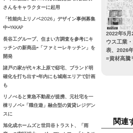
さんをキャラクターに起用
「性能向上リノベ2026」デザイン事例募集
中=YKKAP
2022年5月
長谷工グループ、住まい方調査を参考にキ
ウス工業・
ッチンの新商品=「ファミーレキッチン」を
表、202
開発
=資材高騰
諸戸の家が代々木上原で邸宅、ブランド明
日付
確化を打ち出す=年内にも城南エリアで計画
も
リノべると東急不動産が提携、元社宅を一
棟リノベ=「職住遊」融合型の賃貸レジデン
スに
関連
旭化成ホームズと世田谷トラスト、「雨