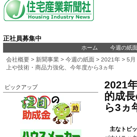
正社員募集中
ホーム
今週の紙
会社概要
>
新聞事業
>
今週の紙面
>
2021年
>
5月
上や技術・商品力強化、今年度から3ヵ年
202
ピックアップ
的成長
ら3ヵ
主なトピ