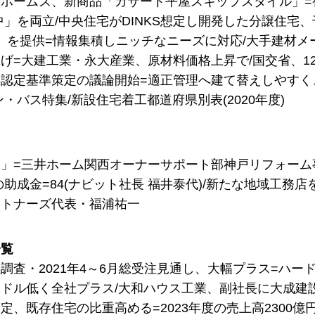
ホームズ、新商品「カサート平屋スキップスタイル」=
中」を両立/中央住宅がDINKS想定し開発した分譲住宅
Ka」を提供=情報集積しニッチなニーズに対応/大手建材
げ=大建工業・永大産業、原材料価格上昇で/国交省、1
認定基準策定の議論開始=適正管理へ建て替えしやすく
ン・バス特集/新設住宅着工都道府県別表(2020年度)
」=三井ホーム関西オーナーサポート部神戸リフォーム
助成金=84(ナビット社長 福井泰代)/新たな地域工務店を
ートナーズ代表・福浦祐一
一覧
調査・2021年4～6月総受注見通し、大幅プラス=ハード
ドル低く全社プラス/大和ハウス工業、副社長に大成建
定、既存住宅の比重高める=2023年度の売上高2300億