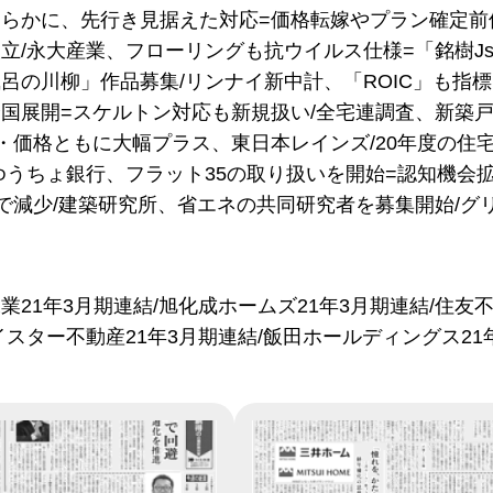
らかに、先行き見据えた対応=価格転嫁やプラン確定前
立/永大産業、フローリングも抗ウイルス仕様=「銘樹Jsp
呂の川柳」作品募集/リンナイ新中計、「ROIC」も指標に
国展開=スケルトン対応も新規扱い/全宅連調査、新築戸建
・価格ともに大幅プラス、東日本レインズ/20年度の住宅
ゆうちょ銀行、フラット35の取り扱いを開始=認知機会拡
で減少/建築研究所、省エネの共同研究者を募集開始/グ
業21年3月期連結/旭化成ホームズ21年3月期連結/住友不動
イスター不動産21年3月期連結/飯田ホールディングス21