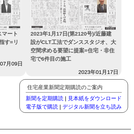
/スマート
2023年1月17日(第2120号)/近藤建
指す=リ
設がCLT工法でダンススタジオ、大
空間求める要望に提案=住宅・非住
宅で6件目の施工
年07月09日
日付
2023年01月17日
住宅産業新聞定期購読のご案内
新聞を定期購読
|
見本紙をダウンロード
電子版で購読
|
デジタル新聞を立ち読み