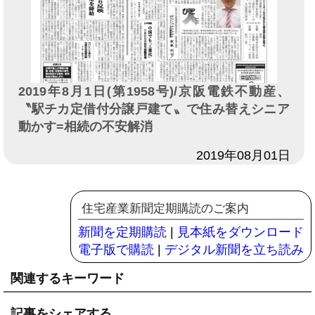
2019年8月1日(第1958号)/京阪電鉄不動産、
〝駅チカ定借付分譲戸建て〟で住み替えシニア
動かす=相続の不安解消
日付
2019年08月01日
住宅産業新聞定期購読のご案内
新聞を定期購読
|
見本紙をダウンロード
電子版で購読
|
デジタル新聞を立ち読み
関連するキーワード
記事をシェアする