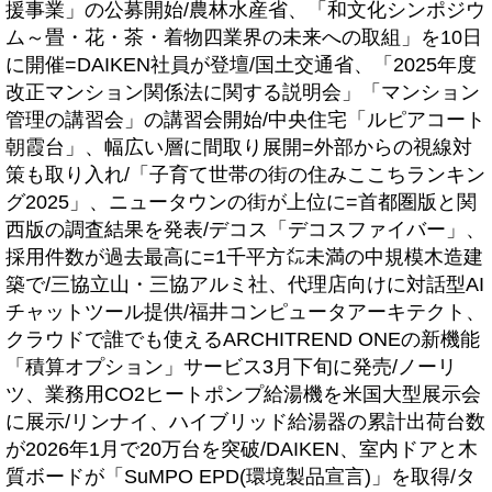
援事業」の公募開始/農林水産省、「和文化シンポジウ
ム～畳・花・茶・着物四業界の未来への取組」を10日
に開催=DAIKEN社員が登壇/国土交通省、「2025年度
改正マンション関係法に関する説明会」「マンション
管理の講習会」の講習会開始/中央住宅「ルピアコート
朝霞台」、幅広い層に間取り展開=外部からの視線対
策も取り入れ/「子育て世帯の街の住みここちランキン
グ2025」、ニュータウンの街が上位に=首都圏版と関
西版の調査結果を発表/デコス「デコスファイバー」、
採用件数が過去最高に=1千平方㍍未満の中規模木造建
築で/三協立山・三協アルミ社、代理店向けに対話型AI
チャットツール提供/福井コンピュータアーキテクト、
クラウドで誰でも使えるARCHITREND ONEの新機能
「積算オプション」サービス3月下旬に発売/ノーリ
ツ、業務用CO2ヒートポンプ給湯機を米国大型展示会
に展示/リンナイ、ハイブリッド給湯器の累計出荷台数
が2026年1月で20万台を突破/DAIKEN、室内ドアと木
質ボードが「SuMPO EPD(環境製品宣言)」を取得/タ