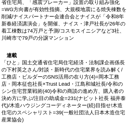
省住宅局、「感震ブレーカー」設置の取り組み強化
=WG方向書が有効性指摘、大規模地震にる焼失棟数を
削減/ナイスパートナー会連合会とナイスが「令和8年
新春経済講演会」を開催、ナイス・津戸社長が26年の
着工棟数は74万戸と予測/コスモスイニシアなど3社、
川崎市で79戸の分譲マンション
連載
「ひと」国土交通省住宅局住宅経済・法制課企画係長
の下村英之さん/対談・新時代の住宅業界を読み解く/
工務店・ビルダーのSNS活用の在り方(4)=岡本工務
店・岡本征也社長×Trust Lead・江島和城社長/令和の
シン住宅営業戦術(40)令和の商談の進め方、購入者の
決め方に学ぶ/注目の助成金=231(ナビット社長 福井泰
代)/木造ハウジングコーディネーター(続)目指せ!木造
住宅のスペシャリスト=39(一般社団法人日本木造住宅
産業協会)