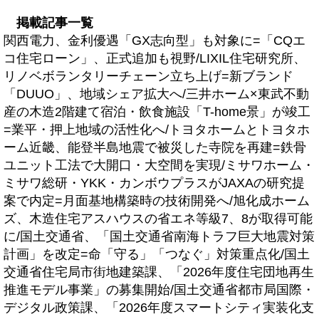
掲載記事一覧
関西電力、金利優遇「GX志向型」も対象に=「CQエ
コ住宅ローン」、正式追加も視野/LIXIL住宅研究所、
リノベボランタリーチェーン立ち上げ=新ブランド
「DUUO」、地域シェア拡大へ/三井ホーム×東武不動
産の木造2階建て宿泊・飲食施設「T-home景」が竣工
=業平・押上地域の活性化へ/トヨタホームとトヨタホ
ーム近畿、能登半島地震で被災した寺院を再建=鉄骨
ユニット工法で大開口・大空間を実現/ミサワホーム・
ミサワ総研・YKK・カンボウプラスがJAXAの研究提
案で内定=月面基地構築時の技術開発へ/旭化成ホーム
ズ、木造住宅アスハウスの省エネ等級7、8が取得可能
に/国土交通省、「国土交通省南海トラフ巨大地震対策
計画」を改定=命「守る」「つなぐ」対策重点化/国土
交通省住宅局市街地建築課、「2026年度住宅団地再生
推進モデル事業」の募集開始/国土交通省都市局国際・
デジタル政策課、「2026年度スマートシティ実装化支