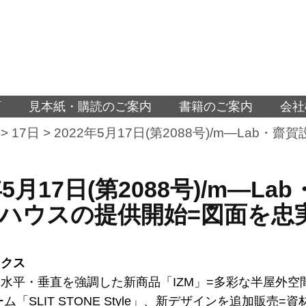
面
見本紙・購読のご案内
書籍のご案内
会社
>
17日
>
2022年5月17日(第2088号)/m―La
年5月17日(第2088号)/m
ハウスの提供開始=図面を忠
ックス
水平・垂直を強調した新商品「IZM」=多彩な半屋外空
ム「SLIT STONE Style」、新デザインを追加販売