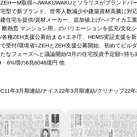
ZEHーM取得へ/WAKUWAKUとソラリスがブランド
宅型で新ブランド、世帯人数減少や建築資材高騰に対応
建住宅を提供/資材メーカー、追加値上げへ=アイカ工業
 断熱窓 マンション用」のバリエーションを拡充/文化
/各種ZEH支援公募始まる=エネ庁、HEMS実証支援を新
で受付/環境省=ZEHとZEH支援公募開始、初めてビル
たなフェーズへと議論開始/3月の住宅投資予定額=持ち
・6%増の6兆6046億円 他
11年3月期連結/ナイス22年3月期連結/クリナップ22年