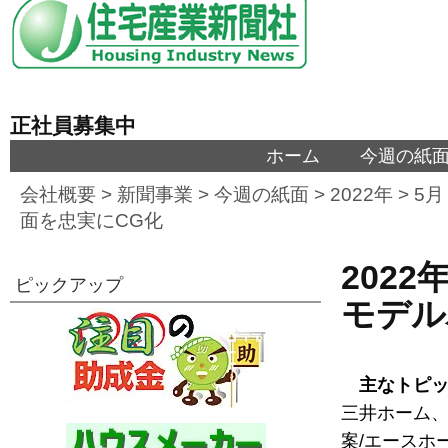
正社員募集中
ホーム
今週の紙
会社概要
>
新聞事業
>
今週の紙面
>
2022年
>
5月
面を忠実にCG化
2022
ピックアップ
モデル
主なトピ
三井ホーム、
案/エースホー