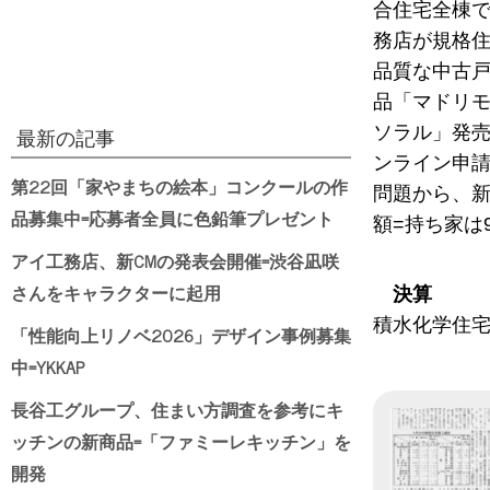
合住宅全棟で
務店が規格住
品質な中古戸
品「マドリモ
ソラル」発売
最新の記事
ンライン申請
第22回「家やまちの絵本」コンクールの作
問題から、新
品募集中=応募者全員に色鉛筆プレゼント
額=持ち家は9
アイ工務店、新CMの発表会開催=渋谷凪咲
さんをキャラクターに起用
決算
積水化学住宅C
「性能向上リノベ2026」デザイン事例募集
中=YKKAP
長谷工グループ、住まい方調査を参考にキ
ッチンの新商品=「ファミーレキッチン」を
開発