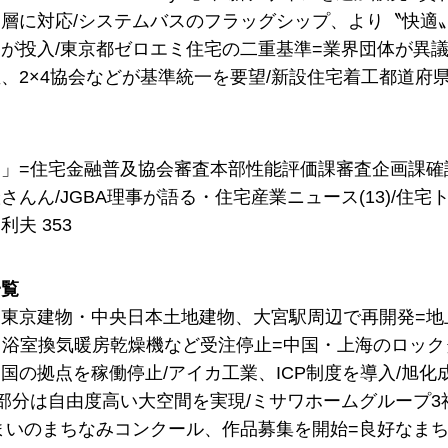
層に対応/システムバスのフラッグシップ、より〝快適
が投入/東京都ゼロエミ住宅の二重基準=業界団体が異
、2×4協会などが基準統一を要望/新設住宅着工都道府県別
」=住宅金融普及協会審査本部性能評価課審査企画課確
さんん/JGBA理事が語る・住宅産業ニュース(13)/住
夫 353
一覧
東京建物・中央日本土地建物、大宮駅周辺で再開発=地
O、浴室換気暖房乾燥機など受注停止=中国・上海のロックダ
国の拠点を稼働停止/アイカ工業、ICP制度を導入/旭
階部分は自由度高い大空間を実現/ミサワホームグループ
まいのまちなみコンクール、作品募集を開始=良好なま