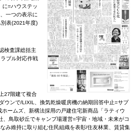
〟に=ハウステッ
議、一つの表示に
表(2021年度)
認検査課総括主
宅トラブル対応作戦
上27階建て複合
ウンで/LIXIL、換気乾燥暖房機の納期回答中止=サプ
化成ホームズ、新構法採用の戸建住宅新商品「ラティウ
3社、鳥取砂丘でキャンプ場運営=宇宙・地域・未来がコ
ちなみ維持に取り組む住民組織を表彰/住友林業、賃貸集