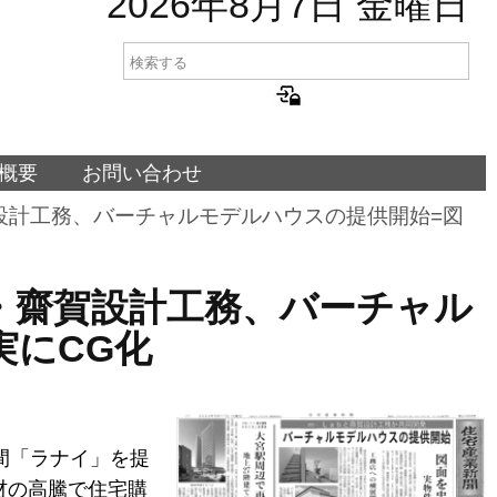
2026年8月7日 金曜日
概要
お問い合わせ
b・齋賀設計工務、バーチャルモデルハウスの提供開始=図
―Lab・齋賀設計工務、バーチャル
実にCG化
間「ラナイ」を提
=資材の高騰で住宅購