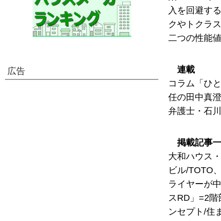
入を回避する
クやトクラス
二つの性能値
連載
広告
コラム「ひと
任の田中真澄
弁護士・石川利
掲載記事
大和ハウス・
ビル/TOT
ライヤーが中
スRD」=2
ンセプト/住