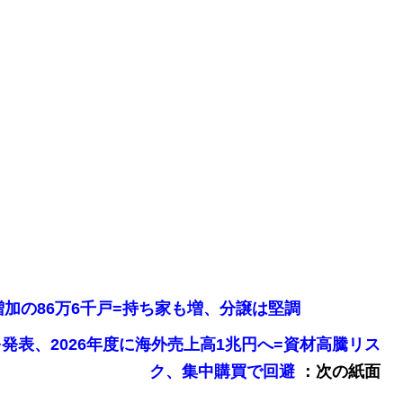
年ぶり増加の86万6千戸=持ち家も増、分譲は堅調
画を発表、2026年度に海外売上高1兆円へ=資材高騰リス
：次の紙面
ク、集中購買で回避