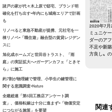
諸戸の家が代々木上原で邸宅、ブランド明
確化を打ち出す=年内にも城南エリアで計画
も
2020年7月
リノべると東急不動産が提携、元社宅を一
ミュニケー
棟リノベ=「職住遊」融合型の賃貸レジデン
ダーのアフ
スに
不足や新築
旭化成ホームズと世田谷トラスト、「雨
方良し〟の
庭」の実証拡大へ=ガーデンカフェ「ときそ
日付
ら」に施工
約7割が物理鍵で管理、小学生の鍵管理に
関する意識調査=Nature
全建総連「第6回工務店アンケート調
査」、価格転嫁は十分に進まず=「物価安定
関連
につながる施策」を要望