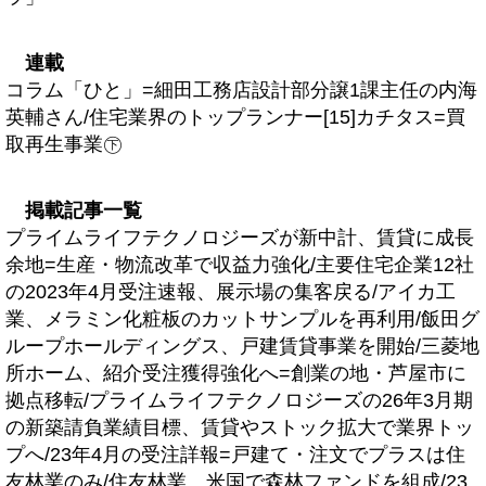
連載
コラム「ひと」=細田工務店設計部分譲1課主任の内海
英輔さん/住宅業界のトップランナー[15]カチタス=買
取再生事業㊦
掲載記事一覧
プライムライフテクノロジーズが新中計、賃貸に成長
余地=生産・物流改革で収益力強化/主要住宅企業12社
の2023年4月受注速報、展示場の集客戻る/アイカ工
業、メラミン化粧板のカットサンプルを再利用/飯田グ
ループホールディングス、戸建賃貸事業を開始/三菱地
所ホーム、紹介受注獲得強化へ=創業の地・芦屋市に
拠点移転/プライムライフテクノロジーズの26年3月期
の新築請負業績目標、賃貸やストック拡大で業界トッ
プへ/23年4月の受注詳報=戸建て・注文でプラスは住
友林業のみ/住友林業、米国で森林ファンドを組成/23