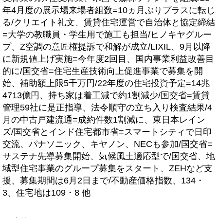
年4月度の展示場来場者組数=10ヵ月ぶりプラスに転じ
る/クリエイト礼文、賃貸住宅運営で自治体と協定締結
=大学の教職員・学生用で施工も担当/ヒノキヤグルー
プ、Z空調の意匠権提訴で和解が成立/LIXIL、9月以降
に新規値上げ実施=今年度2回目、国内事業利益改善目
的に/国交省=住宅生産技術向上促進事業で募集を開
始、補助額上限5千万円/22年度の住宅投資予定=14兆
4713億円、持ち家は着工減で約1割減少/国交省=賃貸
管理59社に是正指導、法令順守の立ち入り検査結果/4
月の中古戸建流通=成約件数1割減に、東日本レイン
ズ/国交省とインド住宅都市省=スマートシティで日印
交流、パナソニック、キヤノン、NECも参加/国交省=
サステナ先導募集開始、気候風土適応型で/国交省、地
域型住宅事業のグループ募集をスタート、ZEHなど支
援、募集期間は6月2日まで/不動産価格指数、134・
3、住宅地は109・8 他