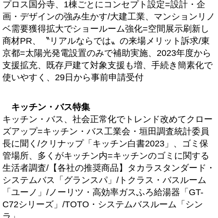
プロス国分寺、1棟ごとにコンセプト設定=設計・企
画・デザインの強み生かす/大建工業、マンションリノ
ベ需要獲得拡大でショールーム強化=空間展示刷新し
商材PR、〝リアルならでは〟の来場メリット訴求/東
京都=太陽光発電設置のみで補助実施、2023年度から
支援拡充、既存戸建て対象支援も増、手続き簡素化で
使いやすく、29日から事前申請受付
キッチン・バス特集
キッチン・バス、社会正常化でトレンド改めてクロー
ズアップ=キッチン・バス工業会・垣田調査統計委員
長に聞く/クリナップ「キッチン白書2023」、ゴミ保
管場所、多くがキッチン内=キッチンのゴミに関する
生活者調査/【各社の推奨商品】タカラスタンダード・
システムバス「グランスパ」/トクラス・バスルーム
「ユーノ」/ノーリツ・高効率ガスふろ給湯器「GT-
C72シリーズ」/TOTO・システムバスルーム「シン
ラ」