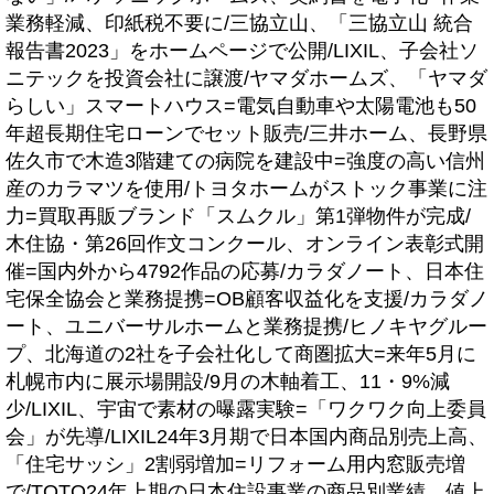
業務軽減、印紙税不要に/三協立山、「三協立山 統合
報告書2023」をホームページで公開/LIXIL、子会社ソ
ニテックを投資会社に譲渡/ヤマダホームズ、「ヤマダ
らしい」スマートハウス=電気自動車や太陽電池も50
年超長期住宅ローンでセット販売/三井ホーム、長野県
佐久市で木造3階建ての病院を建設中=強度の高い信州
産のカラマツを使用/トヨタホームがストック事業に注
力=買取再販ブランド「スムクル」第1弾物件が完成/
木住協・第26回作文コンクール、オンライン表彰式開
催=国内外から4792作品の応募/カラダノート、日本住
宅保全協会と業務提携=OB顧客収益化を支援/カラダノ
ート、ユニバーサルホームと業務提携/ヒノキヤグルー
プ、北海道の2社を子会社化して商圏拡大=来年5月に
札幌市内に展示場開設/9月の木軸着工、11・9%減
少/LIXIL、宇宙で素材の曝露実験=「ワクワク向上委員
会」が先導/LIXIL24年3月期で日本国内商品別売上高、
「住宅サッシ」2割弱増加=リフォーム用内窓販売増
で/TOTO24年上期の日本住設事業の商品別業績、値上