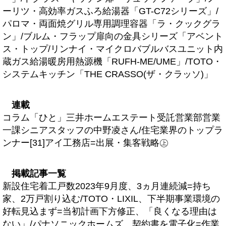
ーリツ・高効率ガスふろ給湯器「GT-C72シリーズ」/
パロマ・両面焼グリル専用調理容器「ラ・クックグラ
ン」/ブルム・フラップ扉向の金具シリーズ「アベント
ス・トップ/リンナイ・マイクロバブルバスユニット内
蔵ガス給湯暖房用熱源機「RUFH-ME/UME」/TOTO・
システムキッチン「THE CRASSO(ザ・クラッソ)」
連載
コラム「ひと」三井ホームエステート受託営業部営業
一課シニアスタッフの中野凌さん/住宅業界のトップラ
ンナー[31]アイ工務店=出展・集客戦略㊤
掲載記事一覧
新設住宅着工戸数2023年9月度、3ヵ月連続減=持ち
家、2万戸割り込む/TOTO・LIXIL、下半期事業環境の
好転見込まず=当初計画下方修正、「良くなる理由は
ない」/パナソニックホームズ、契約書を電子化=作業