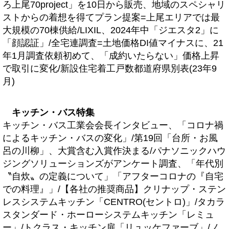
ろ上尾70project」を10日から販売、地域のスペシャリ
ストからの着想を得てプラン提案=上尾エリアでは最
大規模の70棟供給/LIXIL、2024年中「ジエスタ2」に
「顔認証」/全宅連調査=土地価格DI値マイナスに、21
年1月調査依頼初めて、「成約いたらない」価格上昇
で取引に変化/新設住宅着工戸数都道府県別表(23年9
月)
キッチン・バス特集
キッチン・バス工業会会長インタビュー、「コロナ禍
によるキッチン・バスの変化」/第19回「台所・お風
呂の川柳」、大賞含む入賞作決まる/パナソニックハウ
ジングソリューションズがアンケート調査、「年代別
〝自炊〟の定義について」「アフターコロナの『自宅
での料理』」/【各社の推奨商品】クリナップ・ステン
レスシステムキッチン「CENTRO(セントロ)」/タカラ
スタンダード・ホーローシステムキッチン「レミュ
ー」/トクラス・キッチン扉「リュッケファーブ」/ノ