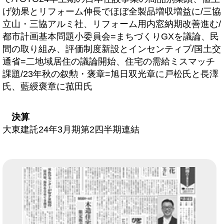
げ効果とリフォーム伸長でほぼ全製品増収増益に/三協
立山・三協アルミ社、リフォーム用内窓納期改善進む/
都市計画基本問題小委員会=まちづくりGXを議論、民
間の取り組み、評価制度新設とインセンティブ/国土交
通省=二地域居住の議論開始、住宅の需給ミスマッチ
課題/23年秋の叙勲・褒章=旭日双光章に戸松氏と長澤
氏、藍綬褒章に菰田氏
決算
大東建託24年3月期第2四半期連結