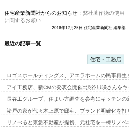
住宅産業新聞社からのお知らせ：
弊社著作物の使用
に関するお願い
2018年12月25日 住宅産業新聞社 編集部
最近の記事一覧
住宅・工務店
ロゴスホールディングス、アエラホームの民事再生
アイ工務店、新CMの発表会開催=渋谷凪咲さんをキ
長谷工グループ、住まい方調査を参考にキッチンの
諸戸の家が代々木上原で邸宅、ブランド明確化を打
リノべると東急不動産が提携、元社宅を一棟リノベ