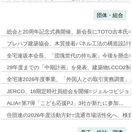
団体・組合
総会と20周年記念式典開催、新会長にTOTO吉本氏
プレハブ建築協会、木質接着パネル工法の構造設計
全宅連坂本会長、「団塊世代の持ち家」今後を懸念
29年度までの「中期計画」を発表、建築物LCCO2
全宅連2026年度事業、「外国人との取引実務調査」新
JERCO、18期定時社員総会を開催=ジェルコビジョン
ALIA=第7弾「こども応援PJ」3社が新たに参加…
住団連の2026年度活動方針=流通市場活性化へ、検