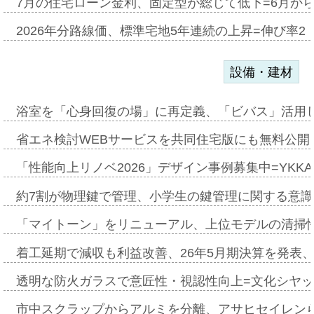
7月の住宅ローン金利、固定型が総じて低下=6月か
2026年分路線価、標準宅地5年連続の上昇=伸び率2・
設備・建材
浴室を「心身回復の場」に再定義、「ビバス」活用し
省エネ検討WEBサービスを共同住宅版にも無料公開、
「性能向上リノベ2026」デザイン事例募集中=YKKA
約7割が物理鍵で管理、小学生の鍵管理に関する意識調査
「マイトーン」をリニューアル、上位モデルの清掃
着工延期で減収も利益改善、26年5月期決算を発表
透明な防火ガラスで意匠性・視認性向上=文化シヤ
市中スクラップからアルミを分離、アサヒセイレン