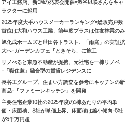
アイ工務店、新CMの発表会開催=渋谷凪咲さんをキャ
ラクターに起用
2025年度大手ハウスメーカーランキング=総販売戸数
首位は大和ハウス工業、前年度プラスは住友林業のみ
旭化成ホームズと世田谷トラスト、「雨庭」の実証拡
大へ=ガーデンカフェ「ときそら」に施工
リノべると東急不動産が提携、元社宅を一棟リノベ
=「職住遊」融合型の賃貸レジデンスに
長谷工グループ、住まい方調査を参考にキッチンの新
商品=「ファミーレキッチン」を開発
主要住宅企業10社の2025年度の1棟あたりの平均単
価・床面積、8社が単価上昇、床面積は縮小傾向=5社
が5千万円超