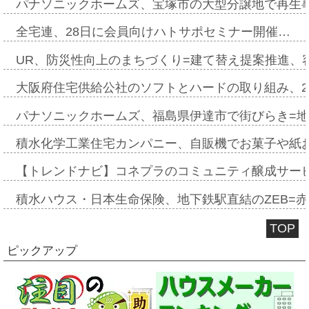
パナソニックホームズ、宝塚市の大型分譲地で再生
全宅連、28日に会員向けハトサポセミナー開催…
UR、防災性向上のまちづくり=建て替え提案推進、
大阪府住宅供給公社のソフトとハードの取り組み、2
パナソニックホームズ、福島県伊達市で街びらき=
積水化学工業住宅カンパニー、自販機でお菓子や紙
【トレンドナビ】コネプラのコミュニティ醸成サー
積水ハウス・日本生命保険、地下鉄駅直結のZEB=赤坂
TOP
ピックアップ