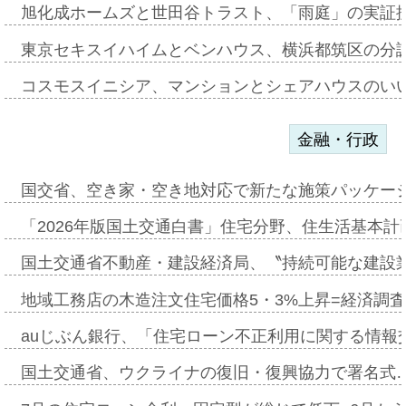
旭化成ホームズと世田谷トラスト、「雨庭」の実証
東京セキスイハイムとベンハウス、横浜都筑区の分
コスモスイニシア、マンションとシェアハウスのい
金融・行政
国交省、空き家・空き地対応で新たな施策パッケー
「2026年版国土交通白書」住宅分野、住生活基本計
国土交通省不動産・建設経済局、〝持続可能な建設
地域工務店の木造注文住宅価格5・3%上昇=経済調
auじぶん銀行、「住宅ローン不正利用に関する情報
国土交通省、ウクライナの復旧・復興協力で署名式