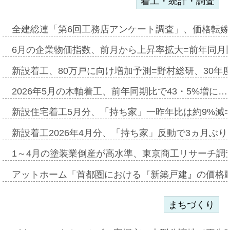
着工・統計・調査
全建総連「第6回工務店アンケート調査」、価格転嫁
6月の企業物価指数、前月から上昇率拡大=前年同月比
新設着工、80万戸に向け増加予測=野村総研、30年
2026年5月の木軸着工、前年同期比で43・5%増に…
新設住宅着工5月分、「持ち家」一昨年比は約9%減=
新設着工2026年4月分、「持ち家」反動で3ヵ月ぶ
1～4月の塗装業倒産が高水準、東京商工リサーチ調
アットホーム「首都圏における『新築戸建』の価格
まちづくり