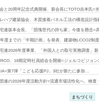
を提案=P…
会と20周年記念式典開催、新会長にTOTO吉本氏=光触
とワンビ…
レハブ建築協会、木質接着パネル工法の構造設計指針を
宅連坂本会長、「団塊世代の持ち家」今後を懸念=高齢
e…
9年度までの「中期計画」を発表、建築物LCCO2制度へ
加=リンナ…
宅連2026年度事業、「外国人との取引実務調査」新規に
見込む=…
ERCO、18期定時社員総会を開催=ジェルコビジョン203
LIA=第7弾「こども応援PJ」3社が新たに参加…
開始=三協…
団連の2026年度活動方針=流通市場活性化へ、検査・
まちづくり