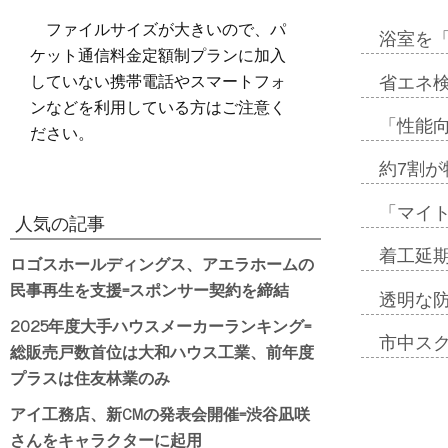
ファイルサイズが大きいので、パ
浴室を
ケット通信料金定額制プランに加入
していない携帯電話やスマートフォ
省エネ検
ンなどを利用している方はご注意く
「性能向
ださい。
約7割が
「マイ
人気の記事
着工延期
ロゴスホールディングス、アエラホームの
民事再生を支援=スポンサー契約を締結
透明な
2025年度大手ハウスメーカーランキング=
市中ス
総販売戸数首位は大和ハウス工業、前年度
プラスは住友林業のみ
アイ工務店、新CMの発表会開催=渋谷凪咲
さんをキャラクターに起用