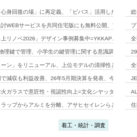
「心身回復の場」に再定義、「ビバス」活用した新入浴法
総
討WEBサービスを共同住宅版にも無料公開、YKKAP
プ
上リノベ2026」デザイン事例募集中=YKKAP…
全
物理鍵で管理、小学生の鍵管理に関する意識調査=Natur
2
トーン」をリニューアル、上位モデルの清掃性と安全性追
全
で減収も利益改善、26年5月期決算を発表、今期は増収
J
防火ガラスで意匠性・視認性向上=文化シヤッター…
A
クラップからアルミを分離、アサヒセイレンらと協働開発
住
着工・統計・調査