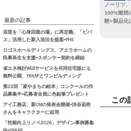
ノーリツ、
100%燃
最新の記事
験=製品化
浴室を「心身回復の場」に再定義、「ビバ
日付
ス」活用した新入浴法を提案=PHS
ロゴスホールディングス、アエラホームの
民事再生を支援=スポンサー契約を締結
省エネ検討WEBサービスを共同住宅版にも
無料公開、YKKAPとワンビルディング
第22回「家やまちの絵本」コンクールの作
品募集中=応募者全員に色鉛筆プレゼント
この
アイ工務店、新CMの発表会開催=渋谷凪咲
さんをキャラクターに起用
「性能向上リノベ2026」デザイン事例募集
中=YKKAP