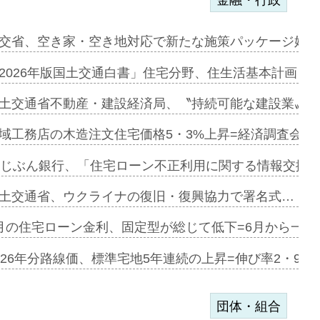
ンサー契約…
交省、空き家・空き地対応で新たな施策パッケージ始動
に起用…
2026年版国土交通白書」住宅分野、住生活基本計画を
ァミーレキ…
土交通省不動産・建設経済局、〝持続可能な建設業〟の
にも城南エ…
域工務店の木造注文住宅価格5・3%上昇=経済調査会「
融合型の賃…
uじぶん銀行、「住宅ローン不正利用に関する情報交換協
デンカフェ…
土交通省、ウクライナの復旧・復興協力で署名式…
協業=お互…
月の住宅ローン金利、固定型が総じて低下=6月から一転
のコリビング…
026年分路線価、標準宅地5年連続の上昇=伸び率2・9%
団体・組合