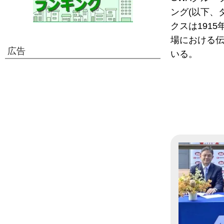
ング(以下、
クスは191
場における
広告
いる。