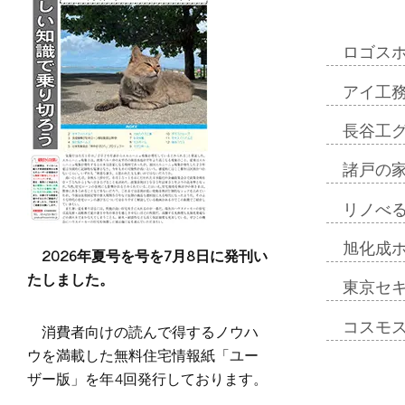
ロゴス
アイ工
長谷工
諸戸の
リノべ
旭化成
2026年夏号を号を7月8日に発刊い
たしました。
東京セ
コスモ
消費者向けの読んで得するノウハ
ウを満載した無料住宅情報紙「ユー
ザー版」を年4回発行しております。