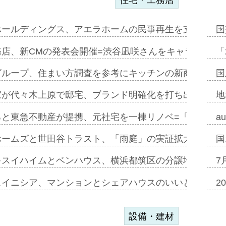
ホールディングス、アエラホームの民事再生を支援=スポ
国
務店、新CMの発表会開催=渋谷凪咲さんをキャラクター
「
グループ、住まい方調査を参考にキッチンの新商品=「フ
国
家が代々木上原で邸宅、ブランド明確化を打ち出す=年内
地
ると東急不動産が提携、元社宅を一棟リノベ=「職住遊」
a
ホームズと世田谷トラスト、「雨庭」の実証拡大へ=ガー
国
キスイハイムとベンハウス、横浜都筑区の分譲地開発で初
7
スイニシア、マンションとシェアハウスのいいとこどり
2
設備・建材