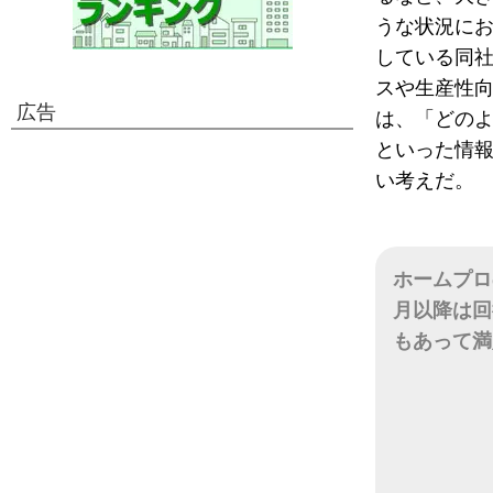
うな状況にお
している同
スや生産性
広告
は、「どの
といった情
い考えだ。
ホームプロ
月以降は回
もあって満
日付