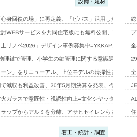
設備・建材
「心身回復の場」に再定義、「ビバス」活用した新入浴法
総
討WEBサービスを共同住宅版にも無料公開、YKKAP
プ
上リノベ2026」デザイン事例募集中=YKKAP…
全
物理鍵で管理、小学生の鍵管理に関する意識調査=Natur
2
トーン」をリニューアル、上位モデルの清掃性と安全性追
全
で減収も利益改善、26年5月期決算を発表、今期は増収
J
防火ガラスで意匠性・視認性向上=文化シヤッター…
A
クラップからアルミを分離、アサヒセイレンらと協働開発
住
着工・統計・調査