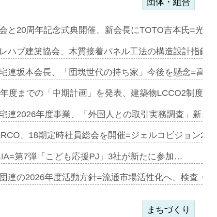
団体・組合
を提案=P…
会と20周年記念式典開催、新会長にTOTO吉本氏=光触
とワンビ…
レハブ建築協会、木質接着パネル工法の構造設計指針を
宅連坂本会長、「団塊世代の持ち家」今後を懸念=高齢
e…
9年度までの「中期計画」を発表、建築物LCCO2制度へ
加=リンナ…
宅連2026年度事業、「外国人との取引実務調査」新規に
見込む=…
ERCO、18期定時社員総会を開催=ジェルコビジョン203
LIA=第7弾「こども応援PJ」3社が新たに参加…
開始=三協…
団連の2026年度活動方針=流通市場活性化へ、検査・
まちづくり