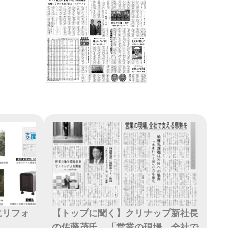
」にリフォ
【トップに聞く】クリナップ新社長
の佐藤茂氏、「営業の現場、全社で