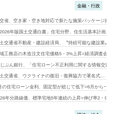
金融・行政
ンサー契約…
交省、空き家・空き地対応で新たな施策パッケージ始動
に起用…
2026年版国土交通白書」住宅分野、住生活基本計画を
ァミーレキ…
土交通省不動産・建設経済局、〝持続可能な建設業〟の
にも城南エ…
域工務店の木造注文住宅価格5・3%上昇=経済調査会「
融合型の賃…
uじぶん銀行、「住宅ローン不正利用に関する情報交換協
デンカフェ…
土交通省、ウクライナの復旧・復興協力で署名式…
協業=お互…
月の住宅ローン金利、固定型が総じて低下=6月から一転
のコリビング…
026年分路線価、標準宅地5年連続の上昇=伸び率2・9%