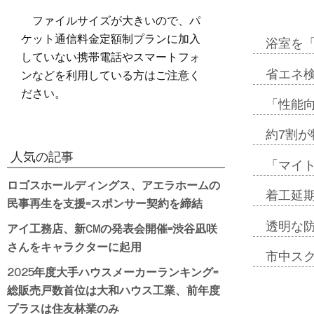
ファイルサイズが大きいので、パ
ケット通信料金定額制プランに加入
浴室を
していない携帯電話やスマートフォ
ンなどを利用している方はご注意く
省エネ検
ださい。
「性能向
約7割が
人気の記事
「マイ
ロゴスホールディングス、アエラホームの
着工延期
民事再生を支援=スポンサー契約を締結
アイ工務店、新CMの発表会開催=渋谷凪咲
透明な
さんをキャラクターに起用
市中ス
2025年度大手ハウスメーカーランキング=
総販売戸数首位は大和ハウス工業、前年度
プラスは住友林業のみ