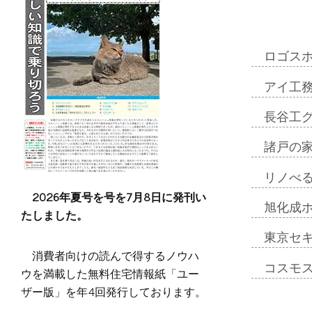
ロゴス
アイ工
長谷工
諸戸の
リノべ
2026年夏号を号を7月8日に発刊い
旭化成
たしました。
東京セ
消費者向けの読んで得するノウハ
コスモ
ウを満載した無料住宅情報紙「ユー
ザー版」を年4回発行しております。