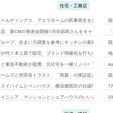
住宅・工務店
ホールディングス、アエラホームの民事再生を支援=スポ
国
務店、新CMの発表会開催=渋谷凪咲さんをキャラクター
「
グループ、住まい方調査を参考にキッチンの新商品=「フ
国
家が代々木上原で邸宅、ブランド明確化を打ち出す=年内
地
ると東急不動産が提携、元社宅を一棟リノベ=「職住遊」
a
ホームズと世田谷トラスト、「雨庭」の実証拡大へ=ガー
国
キスイハイムとベンハウス、横浜都筑区の分譲地開発で初
7
スイニシア、マンションとシェアハウスのいいとこどり
2