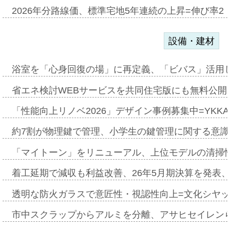
2026年分路線価、標準宅地5年連続の上昇=伸び率2・
設備・建材
浴室を「心身回復の場」に再定義、「ビバス」活用し
省エネ検討WEBサービスを共同住宅版にも無料公開、
「性能向上リノベ2026」デザイン事例募集中=YKKA
約7割が物理鍵で管理、小学生の鍵管理に関する意識調査
「マイトーン」をリニューアル、上位モデルの清掃
着工延期で減収も利益改善、26年5月期決算を発表
透明な防火ガラスで意匠性・視認性向上=文化シヤ
市中スクラップからアルミを分離、アサヒセイレン