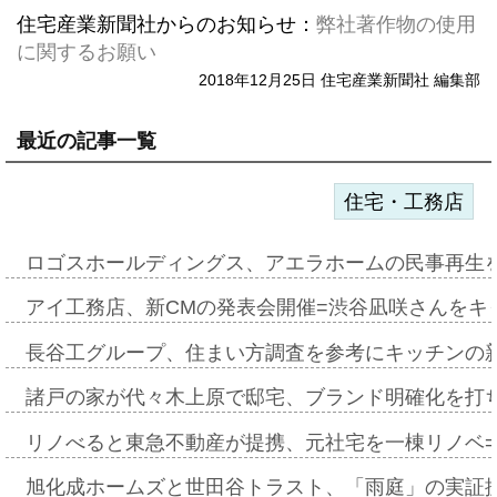
住宅産業新聞社からのお知らせ：
弊社著作物の使用
に関するお願い
2018年12月25日 住宅産業新聞社 編集部
最近の記事一覧
住宅・工務店
ロゴスホールディングス、アエラホームの民事再生
アイ工務店、新CMの発表会開催=渋谷凪咲さんをキ
長谷工グループ、住まい方調査を参考にキッチンの
諸戸の家が代々木上原で邸宅、ブランド明確化を打
リノべると東急不動産が提携、元社宅を一棟リノベ
旭化成ホームズと世田谷トラスト、「雨庭」の実証