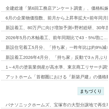
全建総連「第6回工務店アンケート調査」、価格転嫁
6月の企業物価指数、前月から上昇率拡大=前年同月比
新設着工、80万戸に向け増加予測=野村総研、30年
2026年5月の木軸着工、前年同期比で43・5%増に…
新設住宅着工5月分、「持ち家」一昨年比は約9%減=
新設着工2026年4月分、「持ち家」反動で3ヵ月ぶ
1～4月の塗装業倒産が高水準、東京商工リサーチ調
アットホーム「首都圏における『新築戸建』の価格
まちづくり
パナソニックホームズ、宝塚市の大型分譲地で再生