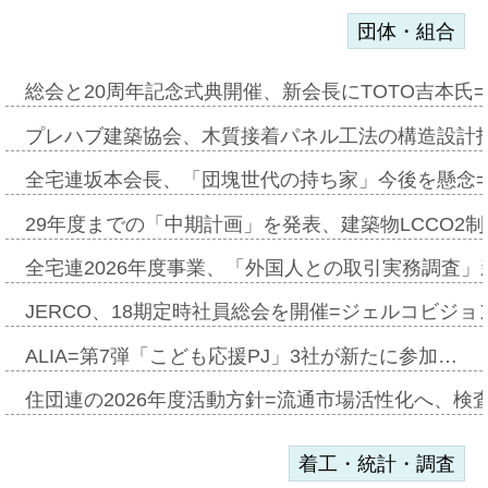
団体・組合
総会と20周年記念式典開催、新会長にTOTO吉本氏
プレハブ建築協会、木質接着パネル工法の構造設計
全宅連坂本会長、「団塊世代の持ち家」今後を懸念
29年度までの「中期計画」を発表、建築物LCCO2
全宅連2026年度事業、「外国人との取引実務調査」新
JERCO、18期定時社員総会を開催=ジェルコビジョン
ALIA=第7弾「こども応援PJ」3社が新たに参加…
住団連の2026年度活動方針=流通市場活性化へ、検
着工・統計・調査