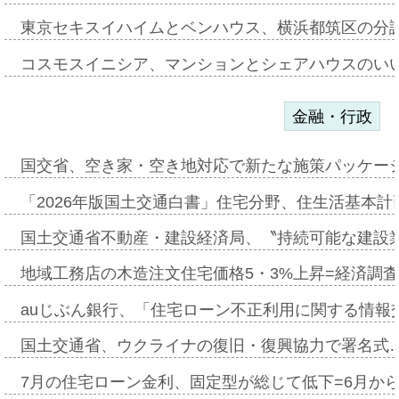
東京セキスイハイムとベンハウス、横浜都筑区の分
コスモスイニシア、マンションとシェアハウスのい
金融・行政
国交省、空き家・空き地対応で新たな施策パッケー
「2026年版国土交通白書」住宅分野、住生活基本計
国土交通省不動産・建設経済局、〝持続可能な建設
地域工務店の木造注文住宅価格5・3%上昇=経済調
auじぶん銀行、「住宅ローン不正利用に関する情報
国土交通省、ウクライナの復旧・復興協力で署名式
7月の住宅ローン金利、固定型が総じて低下=6月か