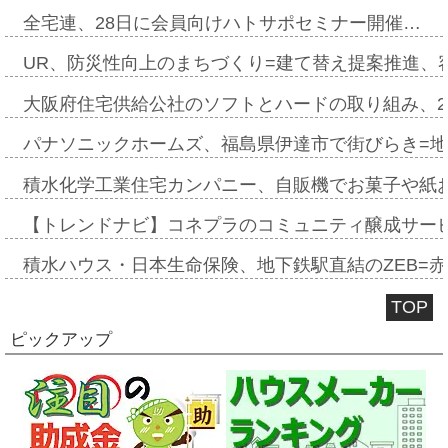
全宅連、28日に会員向けハトサポセミナー開催…
UR、防災性向上のまちづくり=建て替え提案推進、
大阪府住宅供給公社のソフトとハードの取り組み、2
パナソニックホームズ、福島県伊達市で街びらき=
積水化学工業住宅カンパニー、自販機でお菓子や紙
【トレンドナビ】コネプラのコミュニティ醸成サー
積水ハウス・日本生命保険、地下鉄駅直結のZEB=赤坂
TOP
ピックアップ