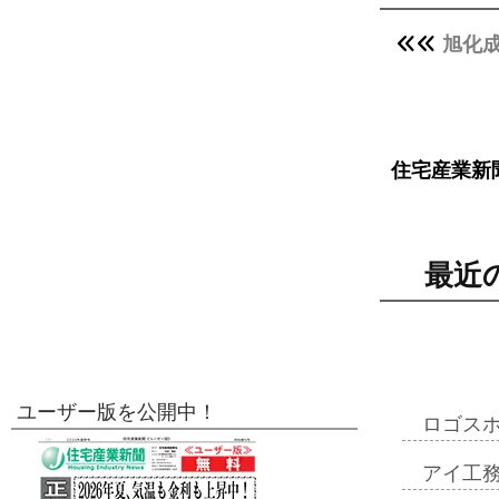
旭化
住宅産業新
最近
ユーザー版を公開中！
ロゴス
アイ工