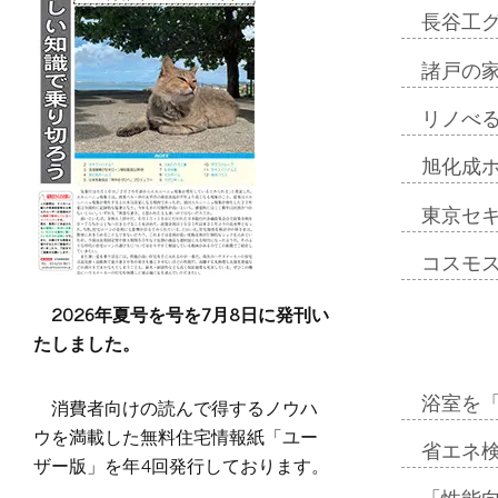
長谷工
諸戸の
リノべ
旭化成
東京セ
コスモ
2026年夏号を号を7月8日に発刊い
たしました。
浴室を
消費者向けの読んで得するノウハ
ウを満載した無料住宅情報紙「ユー
省エネ検
ザー版」を年4回発行しております。