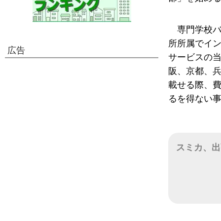
専門学校
所所属でイ
広告
サービスの
阪、京都、
載せる際、
るを得ない
スミカ、出
日付