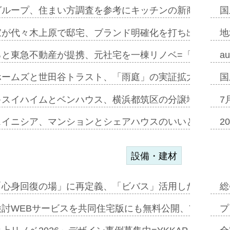
グループ、住まい方調査を参考にキッチンの新商品=「フ
国
家が代々木上原で邸宅、ブランド明確化を打ち出す=年内
地
ると東急不動産が提携、元社宅を一棟リノベ=「職住遊」
a
ホームズと世田谷トラスト、「雨庭」の実証拡大へ=ガー
国
キスイハイムとベンハウス、横浜都筑区の分譲地開発で初
7
スイニシア、マンションとシェアハウスのいいとこどり
2
設備・建材
「心身回復の場」に再定義、「ビバス」活用した新入浴法
総
討WEBサービスを共同住宅版にも無料公開、YKKAP
プ