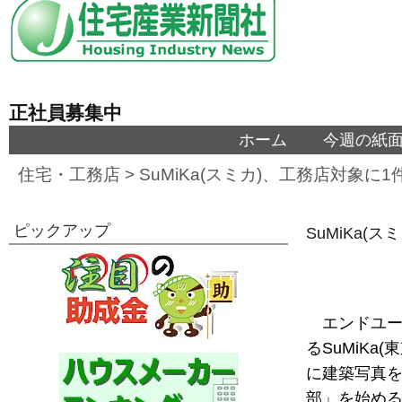
正社員募集中
ホーム
今週の紙
住宅・工務店
>
SuMiKa(スミカ)、工務店対象
ピックアップ
SuMiKa
エンドユ
るSuMiK
に建築写真を
部」を始め