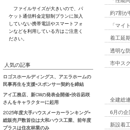
「性能向
ファイルサイズが大きいので、パ
約7割が
ケット通信料金定額制プランに加入
していない携帯電話やスマートフォ
「マイ
ンなどを利用している方はご注意く
ださい。
着工延期
透明な
市中ス
人気の記事
ロゴスホールディングス、アエラホームの
民事再生を支援=スポンサー契約を締結
アイ工務店、新CMの発表会開催=渋谷凪咲
全建総
さんをキャラクターに起用
2025年度大手ハウスメーカーランキング=
6月の企
総販売戸数首位は大和ハウス工業、前年度
新設着工
プラスは住友林業のみ