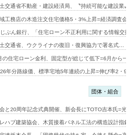
ァミーレキ…
土交通省不動産・建設経済局、〝持続可能な建設業〟の
にも城南エ…
域工務店の木造注文住宅価格5・3%上昇=経済調査会「
融合型の賃…
uじぶん銀行、「住宅ローン不正利用に関する情報交換協
デンカフェ…
土交通省、ウクライナの復旧・復興協力で署名式…
協業=お互…
月の住宅ローン金利、固定型が総じて低下=6月から一転
のコリビング…
026年分路線価、標準宅地5年連続の上昇=伸び率2・9%
団体・組合
を提案=P…
会と20周年記念式典開催、新会長にTOTO吉本氏=光触
とワンビ…
レハブ建築協会、木質接着パネル工法の構造設計指針を