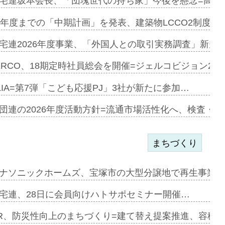
宅連坂本会長、「団塊世代の持ち家」今後を懸念=高齢
e…
9年度までの「中期計画」を発表、建築物LCCO2制度へ
加=リンナ…
宅連2026年度事業、「外国人との取引実務調査」新規に
見込む=…
ERCO、18期定時社員総会を開催=ジェルコビジョン203
LIA=第7弾「こども応援PJ」3社が新たに参加…
開始=三協…
団連の2026年度活動方針=流通市場活性化へ、検査・
まちづくり
まず=「物…
ナソニックホームズ、宝塚市の大型分譲地で再生事業を
昇…
宅連、28日に会員向けハトサポセミナー開催…
り戻し〟…
R、防災性向上のまちづくり=建て替え提案推進、容積