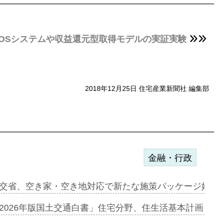
OSシステムや収益還元型取得モデルの実証実験
2018年12月25日 住宅産業新聞社 編集部
金融・行政
ンサー契約…
交省、空き家・空き地対応で新たな施策パッケージ始動
に起用…
2026年版国土交通白書」住宅分野、住生活基本計画を