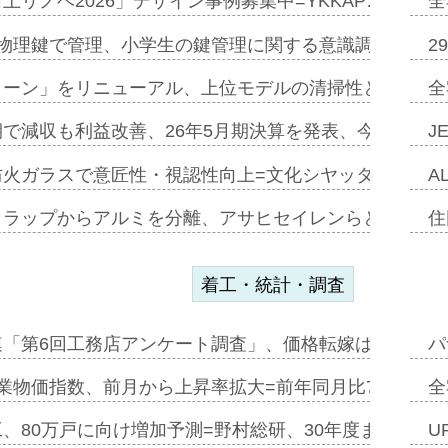
上リノベ2026」デザイン事例募集中=YKKAP…
全
物理鍵で管理、小学生の鍵管理に関する意識調査=Natur
2
トーン」をリニューアル、上位モデルの清掃性と安全性追
全
で減収も利益改善、26年5月期決算を発表、今期は増収
J
防火ガラスで意匠性・視認性向上=文化シヤッター…
A
クラップからアルミを分離、アサヒセイレンらと協働開発
住
着工・統計・調査
連「第6回工務店アンケート調査」、価格転嫁は十分に進
パ
業物価指数、前月から上昇率拡大=前年同月比7・1%上
全
、80万戸に向け増加予測=野村総研、30年度まで〝揺
U