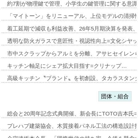
約7割が物理鍵で管理、小学生の鍵管理に関する意識調査
「マイトーン」をリニューアル、上位モデルの清掃
着工延期で減収も利益改善、26年5月期決算を発表
透明な防火ガラスで意匠性・視認性向上=文化シヤ
市中スクラップからアルミを分離、アサヒセイレン
キッチン軸足にシェア拡大目指す=クリナップ…
高級キッチン〝ブランド〟を初創設、タカラスタン
団体・組合
総会と20周年記念式典開催、新会長にTOTO吉本氏
プレハブ建築協会、木質接着パネル工法の構造設計