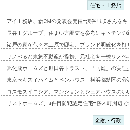
住宅・工務店
アイ工務店、新CMの発表会開催=渋谷凪咲さんをキ
長谷工グループ、住まい方調査を参考にキッチンの
諸戸の家が代々木上原で邸宅、ブランド明確化を打
リノべると東急不動産が提携、元社宅を一棟リノベ
旭化成ホームズと世田谷トラスト、「雨庭」の実証
東京セキスイハイムとベンハウス、横浜都筑区の分
コスモスイニシア、マンションとシェアハウスのい
リストホームズ、3件目防犯認定住宅=桜木町周辺で
金融・行政