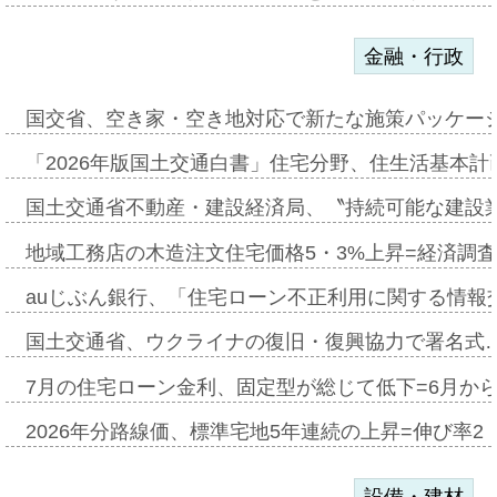
金融・行政
国交省、空き家・空き地対応で新たな施策パッケー
「2026年版国土交通白書」住宅分野、住生活基本計
国土交通省不動産・建設経済局、〝持続可能な建設
地域工務店の木造注文住宅価格5・3%上昇=経済調
auじぶん銀行、「住宅ローン不正利用に関する情報
国土交通省、ウクライナの復旧・復興協力で署名式
7月の住宅ローン金利、固定型が総じて低下=6月か
2026年分路線価、標準宅地5年連続の上昇=伸び率2・