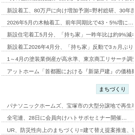
新設着工、80万戸に向け増加予測=野村総研、30年
2026年5月の木軸着工、前年同期比で43・5%増に…
新設住宅着工5月分、「持ち家」一昨年比は約9%減=
新設着工2026年4月分、「持ち家」反動で3ヵ月ぶ
1～4月の塗装業倒産が高水準、東京商工リサーチ調
アットホーム「首都圏における『新築戸建』の価格
まちづくり
パナソニックホームズ、宝塚市の大型分譲地で再生
全宅連、28日に会員向けハトサポセミナー開催…
UR、防災性向上のまちづくり=建て替え提案推進、