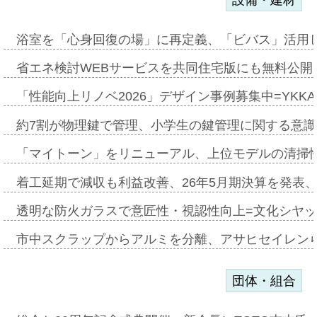
設備・建材
浴室を「心身回復の場」に再定義、「ビバス」活用し
省エネ検討WEBサービスを共同住宅版にも無料公開、
「性能向上リノベ2026」デザイン事例募集中=YKKA
約7割が物理鍵で管理、小学生の鍵管理に関する意識調査
「マイトーン」をリニューアル、上位モデルの清掃
着工延期で減収も利益改善、26年5月期決算を発表
透明な防火ガラスで意匠性・視認性向上=文化シヤ
市中スクラップからアルミを分離、アサヒセイレン
団体・組合