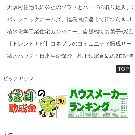
大阪府住宅供給公社のソフトとハードの取り組み、2
パナソニックホームズ、福島県伊達市で街びらき=
積水化学工業住宅カンパニー、自販機でお菓子や紙
【トレンドナビ】コネプラのコミュニティ醸成サー
積水ハウス・日本生命保険、地下鉄駅直結のZEB=赤坂
TOP
ピックアップ