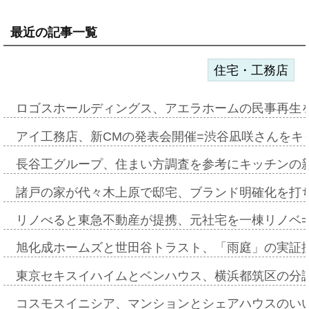
最近の記事一覧
住宅・工務店
ロゴスホールディングス、アエラホームの民事再生
アイ工務店、新CMの発表会開催=渋谷凪咲さんをキ
長谷工グループ、住まい方調査を参考にキッチンの
諸戸の家が代々木上原で邸宅、ブランド明確化を打
リノべると東急不動産が提携、元社宅を一棟リノベ
旭化成ホームズと世田谷トラスト、「雨庭」の実証
東京セキスイハイムとベンハウス、横浜都筑区の分
コスモスイニシア、マンションとシェアハウスのい