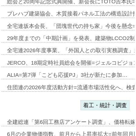
総会と20周年記念式典開催、新会長にTOTO吉本氏
プレハブ建築協会、木質接着パネル工法の構造設計
全宅連坂本会長、「団塊世代の持ち家」今後を懸念
29年度までの「中期計画」を発表、建築物LCCO2
全宅連2026年度事業、「外国人との取引実務調査」新
JERCO、18期定時社員総会を開催=ジェルコビジョン
ALIA=第7弾「こども応援PJ」3社が新たに参加…
住団連の2026年度活動方針=流通市場活性化へ、検
着工・統計・調査
全建総連「第6回工務店アンケート調査」、価格転嫁
6月の企業物価指数、前月から上昇率拡大=前年同月比