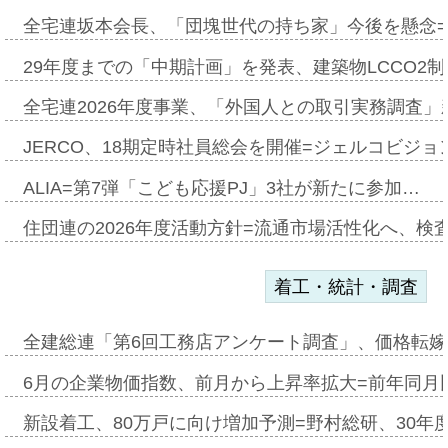
全宅連坂本会長、「団塊世代の持ち家」今後を懸念
29年度までの「中期計画」を発表、建築物LCCO2
全宅連2026年度事業、「外国人との取引実務調査」新
JERCO、18期定時社員総会を開催=ジェルコビジョン
ALIA=第7弾「こども応援PJ」3社が新たに参加…
住団連の2026年度活動方針=流通市場活性化へ、検
着工・統計・調査
全建総連「第6回工務店アンケート調査」、価格転嫁
6月の企業物価指数、前月から上昇率拡大=前年同月比
新設着工、80万戸に向け増加予測=野村総研、30年