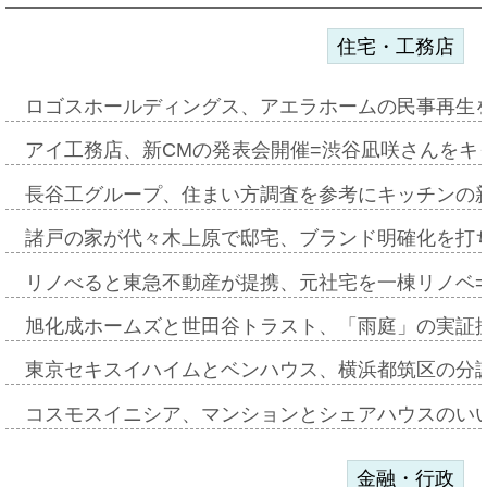
住宅・工務店
ロゴスホールディングス、アエラホームの民事再生
アイ工務店、新CMの発表会開催=渋谷凪咲さんをキ
長谷工グループ、住まい方調査を参考にキッチンの
諸戸の家が代々木上原で邸宅、ブランド明確化を打
リノべると東急不動産が提携、元社宅を一棟リノベ
旭化成ホームズと世田谷トラスト、「雨庭」の実証
東京セキスイハイムとベンハウス、横浜都筑区の分
コスモスイニシア、マンションとシェアハウスのい
金融・行政