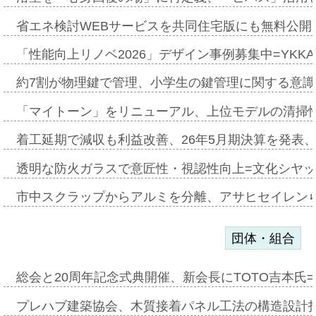
省エネ検討WEBサービスを共同住宅版にも無料公開、
「性能向上リノベ2026」デザイン事例募集中=YKKA
約7割が物理鍵で管理、小学生の鍵管理に関する意識調査
「マイトーン」をリニューアル、上位モデルの清掃
着工延期で減収も利益改善、26年5月期決算を発表
透明な防火ガラスで意匠性・視認性向上=文化シヤ
市中スクラップからアルミを分離、アサヒセイレン
団体・組合
総会と20周年記念式典開催、新会長にTOTO吉本氏
プレハブ建築協会、木質接着パネル工法の構造設計