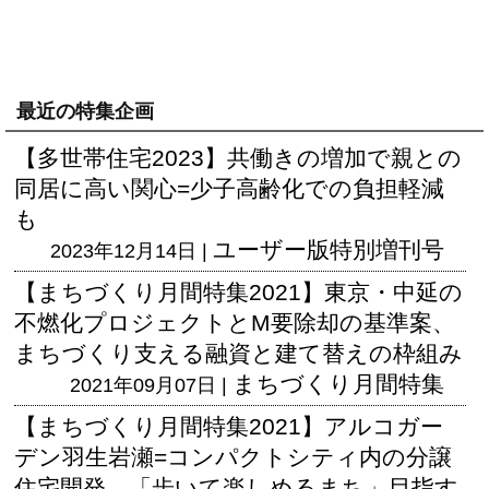
最近の特集企画
【多世帯住宅2023】共働きの増加で親との
同居に高い関心=少子高齢化での負担軽減
も
ユーザー版
特別増刊号
2023年12月14日 |
【まちづくり月間特集2021】東京・中延の
不燃化プロジェクトとM要除却の基準案、
まちづくり支える融資と建て替えの枠組み
まちづくり月間特集
2021年09月07日 |
【まちづくり月間特集2021】アルコガー
デン羽生岩瀬=コンパクトシティ内の分譲
住宅開発、「歩いて楽しめるまち」目指す