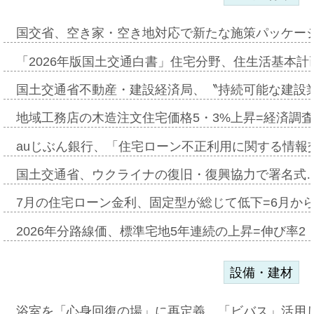
国交省、空き家・空き地対応で新たな施策パッケー
「2026年版国土交通白書」住宅分野、住生活基本計
国土交通省不動産・建設経済局、〝持続可能な建設
地域工務店の木造注文住宅価格5・3%上昇=経済調
auじぶん銀行、「住宅ローン不正利用に関する情報
国土交通省、ウクライナの復旧・復興協力で署名式
7月の住宅ローン金利、固定型が総じて低下=6月か
2026年分路線価、標準宅地5年連続の上昇=伸び率2・
設備・建材
浴室を「心身回復の場」に再定義、「ビバス」活用し