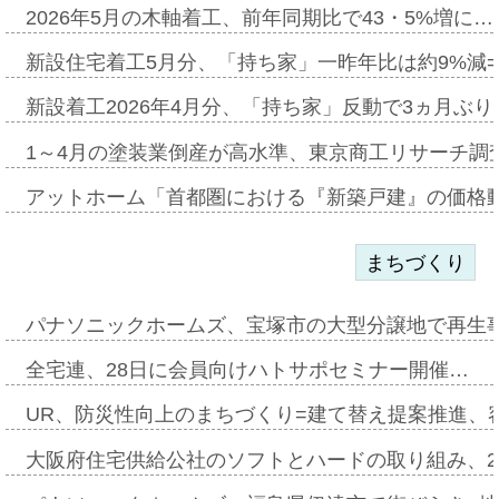
2026年5月の木軸着工、前年同期比で43・5%増に…
新設住宅着工5月分、「持ち家」一昨年比は約9%減=
新設着工2026年4月分、「持ち家」反動で3ヵ月ぶ
1～4月の塗装業倒産が高水準、東京商工リサーチ調
アットホーム「首都圏における『新築戸建』の価格
まちづくり
パナソニックホームズ、宝塚市の大型分譲地で再生
全宅連、28日に会員向けハトサポセミナー開催…
UR、防災性向上のまちづくり=建て替え提案推進、
大阪府住宅供給公社のソフトとハードの取り組み、2