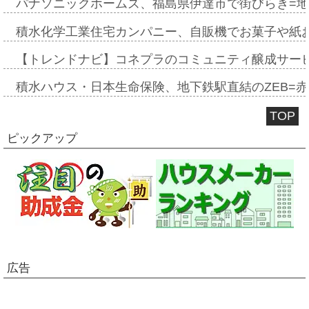
パナソニックホームズ、福島県伊達市で街びらき=
積水化学工業住宅カンパニー、自販機でお菓子や紙
【トレンドナビ】コネプラのコミュニティ醸成サー
積水ハウス・日本生命保険、地下鉄駅直結のZEB=赤坂
TOP
ピックアップ
広告