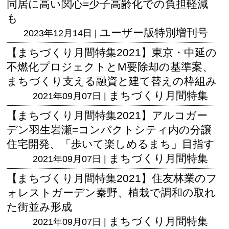
同居に高い関心=少子高齢化での負担軽減
も
ユーザー版
特別増刊号
2023年12月14日 |
【まちづくり月間特集2021】東京・中延の
不燃化プロジェクトとM要除却の基準案、
まちづくり支える融資と建て替えの枠組み
まちづくり月間特集
2021年09月07日 |
【まちづくり月間特集2021】アルコガー
デン羽生岩瀬=コンパクトシティ内の分譲
住宅開発、「歩いて楽しめるまち」目指す
まちづくり月間特集
2021年09月07日 |
【まちづくり月間特集2021】住友林業のフ
ォレストガーデン秦野、植栽で調和の取れ
た街並み形成
まちづくり月間特集
2021年09月07日 |