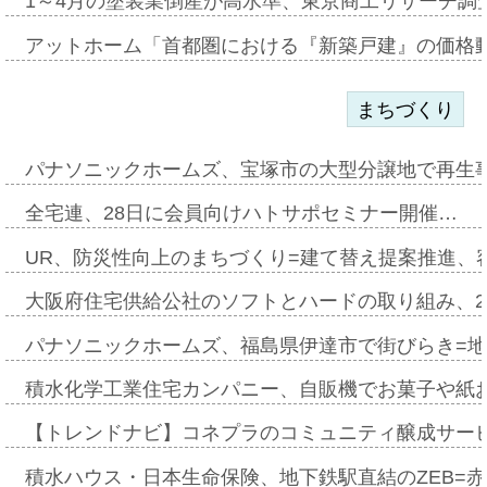
1～4月の塗装業倒産が高水準、東京商工リサーチ調
アットホーム「首都圏における『新築戸建』の価格
まちづくり
パナソニックホームズ、宝塚市の大型分譲地で再生
全宅連、28日に会員向けハトサポセミナー開催…
UR、防災性向上のまちづくり=建て替え提案推進、
大阪府住宅供給公社のソフトとハードの取り組み、2
パナソニックホームズ、福島県伊達市で街びらき=
積水化学工業住宅カンパニー、自販機でお菓子や紙
【トレンドナビ】コネプラのコミュニティ醸成サー
積水ハウス・日本生命保険、地下鉄駅直結のZEB=赤坂