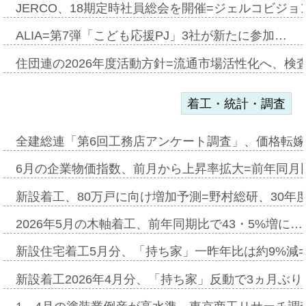
JERCO、18期定時社員総会を開催=ジェルコビジョン
ALIA=第7弾「こども応援PJ」3社が新たに参加…
住団連の2026年度活動方針=流通市場活性化へ、検
着工・統計・調査
全建総連「第6回工務店アンケート調査」、価格転嫁
6月の企業物価指数、前月から上昇率拡大=前年同月比
新設着工、80万戸に向け増加予測=野村総研、30年
2026年5月の木軸着工、前年同期比で43・5%増に…
新設住宅着工5月分、「持ち家」一昨年比は約9%減=
新設着工2026年4月分、「持ち家」反動で3ヵ月ぶ