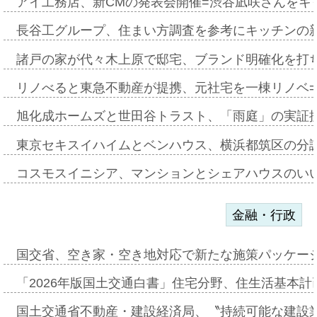
アイ工務店、新CMの発表会開催=渋谷凪咲さんをキ
長谷工グループ、住まい方調査を参考にキッチンの
諸戸の家が代々木上原で邸宅、ブランド明確化を打
リノべると東急不動産が提携、元社宅を一棟リノベ
旭化成ホームズと世田谷トラスト、「雨庭」の実証
東京セキスイハイムとベンハウス、横浜都筑区の分
コスモスイニシア、マンションとシェアハウスのい
金融・行政
国交省、空き家・空き地対応で新たな施策パッケー
「2026年版国土交通白書」住宅分野、住生活基本計
国土交通省不動産・建設経済局、〝持続可能な建設