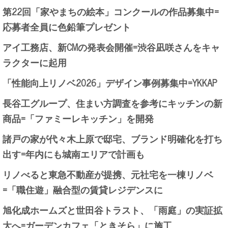
第22回「家やまちの絵本」コンクールの作品募集中=
応募者全員に色鉛筆プレゼント
アイ工務店、新CMの発表会開催=渋谷凪咲さんをキャ
ラクターに起用
「性能向上リノベ2026」デザイン事例募集中=YKKAP
長谷工グループ、住まい方調査を参考にキッチンの新
商品=「ファミーレキッチン」を開発
諸戸の家が代々木上原で邸宅、ブランド明確化を打ち
出す=年内にも城南エリアで計画も
リノべると東急不動産が提携、元社宅を一棟リノベ
=「職住遊」融合型の賃貸レジデンスに
旭化成ホームズと世田谷トラスト、「雨庭」の実証拡
大へ=ガーデンカフェ「ときそら」に施工