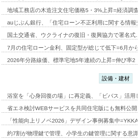
地域工務店の木造注文住宅価格5・3%上昇=経済調
auじぶん銀行、「住宅ローン不正利用に関する情報
国土交通省、ウクライナの復旧・復興協力で署名式
7月の住宅ローン金利、固定型が総じて低下=6月か
2026年分路線価、標準宅地5年連続の上昇=伸び率2・
設備・建材
浴室を「心身回復の場」に再定義、「ビバス」活用し
省エネ検討WEBサービスを共同住宅版にも無料公開、
「性能向上リノベ2026」デザイン事例募集中=YKKA
約7割が物理鍵で管理、小学生の鍵管理に関する意識調査