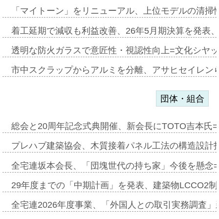
「マイトーン」をリニューアル、上位モデルの清掃
着工延期で減収も利益改善、26年5月期決算を発表
透明な防火ガラスで意匠性・視認性向上=文化シヤ
市中スクラップからアルミを分離、アサヒセイレン
団体・組合
総会と20周年記念式典開催、新会長にTOTO吉本氏
プレハブ建築協会、木質接着パネル工法の構造設計
全宅連坂本会長、「団塊世代の持ち家」今後を懸念
29年度までの「中期計画」を発表、建築物LCCO2
全宅連2026年度事業、「外国人との取引実務調査」新