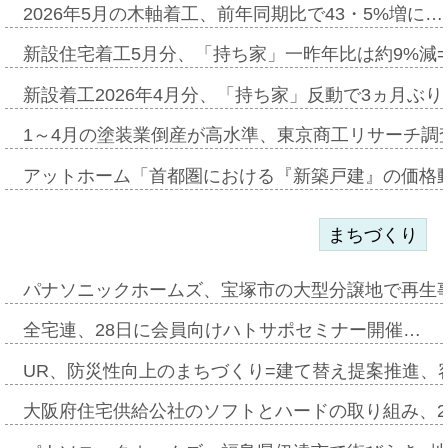
2026年5月の木軸着工、前年同期比で43・5%増に…
新設住宅着工5月分、「持ち家」一昨年比は約9%減=
新設着工2026年4月分、「持ち家」反動で3ヵ月ぶ
1～4月の塗装業倒産が高水準、東京商工リサーチ調
アットホーム「首都圏における『新築戸建』の価格
まちづくり
パナソニックホームズ、宝塚市の大型分譲地で再生
全宅連、28日に会員向けハトサポセミナー開催…
UR、防災性向上のまちづくり=建て替え提案推進、
大阪府住宅供給公社のソフトとハードの取り組み、2