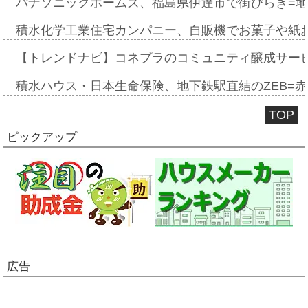
パナソニックホームズ、福島県伊達市で街びらき=
積水化学工業住宅カンパニー、自販機でお菓子や紙
【トレンドナビ】コネプラのコミュニティ醸成サー
積水ハウス・日本生命保険、地下鉄駅直結のZEB=赤坂
TOP
ピックアップ
広告