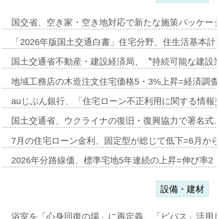
国交省、空き家・空き地対応で新たな施策パッケー
「2026年版国土交通白書」住宅分野、住生活基本計
国土交通省不動産・建設経済局、〝持続可能な建設
地域工務店の木造注文住宅価格5・3%上昇=経済調
auじぶん銀行、「住宅ローン不正利用に関する情報
国土交通省、ウクライナの復旧・復興協力で署名式
7月の住宅ローン金利、固定型が総じて低下=6月か
2026年分路線価、標準宅地5年連続の上昇=伸び率2・
設備・建材
浴室を「心身回復の場」に再定義、「ビバス」活用し