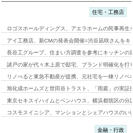
住宅・工務店
ロゴスホールディングス、アエラホームの民事再生
アイ工務店、新CMの発表会開催=渋谷凪咲さんをキ
長谷工グループ、住まい方調査を参考にキッチンの
諸戸の家が代々木上原で邸宅、ブランド明確化を打
リノべると東急不動産が提携、元社宅を一棟リノベ
旭化成ホームズと世田谷トラスト、「雨庭」の実証
東京セキスイハイムとベンハウス、横浜都筑区の分
コスモスイニシア、マンションとシェアハウスのい
金融・行政