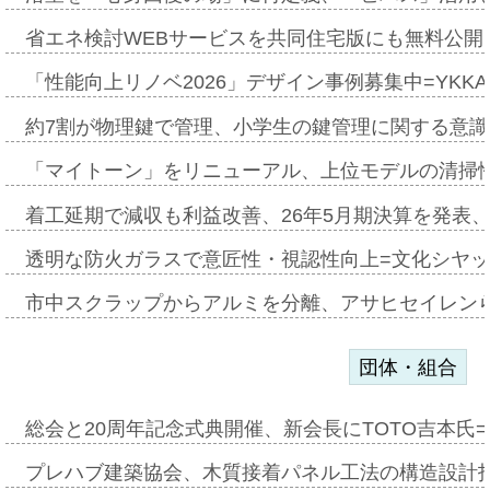
省エネ検討WEBサービスを共同住宅版にも無料公開、
「性能向上リノベ2026」デザイン事例募集中=YKKA
約7割が物理鍵で管理、小学生の鍵管理に関する意識調査
「マイトーン」をリニューアル、上位モデルの清掃
着工延期で減収も利益改善、26年5月期決算を発表
透明な防火ガラスで意匠性・視認性向上=文化シヤ
市中スクラップからアルミを分離、アサヒセイレン
団体・組合
総会と20周年記念式典開催、新会長にTOTO吉本氏
プレハブ建築協会、木質接着パネル工法の構造設計