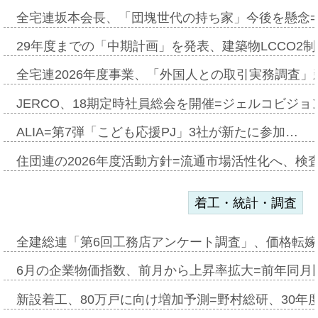
全宅連坂本会長、「団塊世代の持ち家」今後を懸念
29年度までの「中期計画」を発表、建築物LCCO2
全宅連2026年度事業、「外国人との取引実務調査」新
JERCO、18期定時社員総会を開催=ジェルコビジョン
ALIA=第7弾「こども応援PJ」3社が新たに参加…
住団連の2026年度活動方針=流通市場活性化へ、検
着工・統計・調査
全建総連「第6回工務店アンケート調査」、価格転嫁
6月の企業物価指数、前月から上昇率拡大=前年同月比
新設着工、80万戸に向け増加予測=野村総研、30年