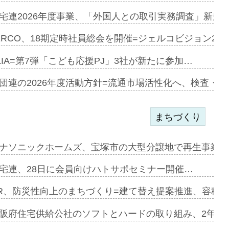
宅連2026年度事業、「外国人との取引実務調査」新規に
開始=三協…
ERCO、18期定時社員総会を開催=ジェルコビジョン203
LIA=第7弾「こども応援PJ」3社が新たに参加…
築分譲M専用…
団連の2026年度活動方針=流通市場活性化へ、検査・
まちづくり
まず=「物…
ナソニックホームズ、宝塚市の大型分譲地で再生事業を
昇…
宅連、28日に会員向けハトサポセミナー開催…
り戻し〟…
R、防災性向上のまちづくり=建て替え提案推進、容積
阪府住宅供給公社のソフトとハードの取り組み、2年連続