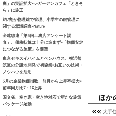
庭」の実証拡大へ=ガーデンカフェ「ときそ
ら」に施工
約7割が物理鍵で管理、小学生の鍵管理に
関する意識調査=Nature
全建総連「第6回工務店アンケート調
査」、価格転嫁は十分に進まず=「物価安定
につながる施策」を要望
東京セキスイハイムとベンハウス、横浜都
筑区の分譲地開発で初協業=お互いの技術・
ノウハウを活用
6月の企業物価指数、前月から上昇率拡大=
前年同月比7・1%上昇
国交省、空き家・空き地対応で新たな施策
ほか
パッケージ始動
大手住