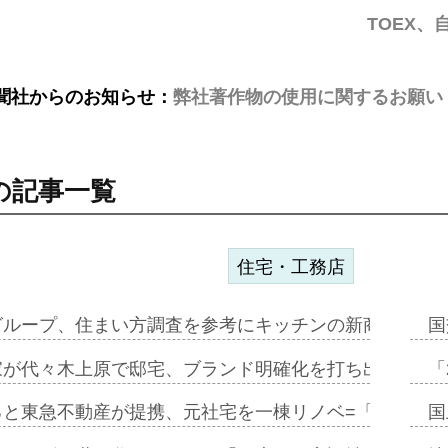
TOEX
聞社からのお知らせ：
弊社著作物の使用に関するお願い
の記事一覧
住宅・工務店
グループ、住まい方調査を参考にキッチンの新商品=「フ
国
家が代々木上原で邸宅、ブランド明確化を打ち出す=年内
「
ると東急不動産が提携、元社宅を一棟リノベ=「職住遊」
国