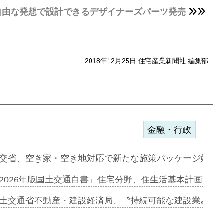
、自由な発想で設計できるデザイナーズパーツ発売
2018年12月25日 住宅産業新聞社 編集部
金融・行政
ァミーレキ…
交省、空き家・空き地対応で新たな施策パッケージ始動
にも城南エ…
2026年版国土交通白書」住宅分野、住生活基本計画を
融合型の賃…
土交通省不動産・建設経済局、〝持続可能な建設業〟の