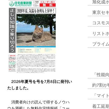
旭化成
東京セ
コスモ
リスト
プライ
「性能向
2026年夏号を号を7月8日に発刊い
約7割が
たしました。
「マイ
消費者向けの読んで得するノウハ
着工延期
ウを満載した無料住宅情報紙「ユー