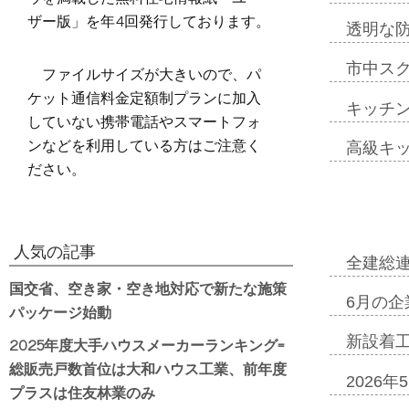
ザー版」を年4回発行しております。
透明な
市中ス
ファイルサイズが大きいので、パ
ケット通信料金定額制プランに加入
キッチ
していない携帯電話やスマートフォ
ンなどを利用している方はご注意く
高級キ
ださい。
人気の記事
全建総
国交省、空き家・空き地対応で新たな施策
6月の企
パッケージ始動
2025年度大手ハウスメーカーランキング=
新設着工
総販売戸数首位は大和ハウス工業、前年度
2026
プラスは住友林業のみ