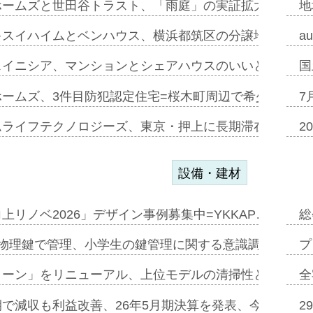
ホームズと世田谷トラスト、「雨庭」の実証拡大へ=ガー
地
キスイハイムとベンハウス、横浜都筑区の分譲地開発で初
a
スイニシア、マンションとシェアハウスのいいとこどり
国
ホームズ、3件目防犯認定住宅=桜木町周辺で希少価値の
7
ムライフテクノロジーズ、東京・押上に長期滞在型ホテル
2
設備・建材
上リノベ2026」デザイン事例募集中=YKKAP…
総
物理鍵で管理、小学生の鍵管理に関する意識調査=Natur
プ
トーン」をリニューアル、上位モデルの清掃性と安全性追
全
で減収も利益改善、26年5月期決算を発表、今期は増収
2