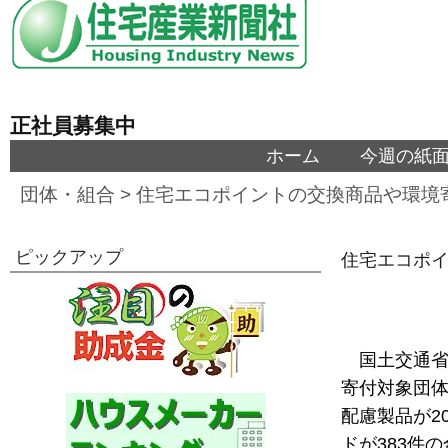
正社員募集中
ホーム
今週の紙
団体・組合
>
住宅エコポイントの交換商品や環境
ピックアップ
住宅エコポ
国土交通
寄付対象団体
配慮製品が2
ドが383件