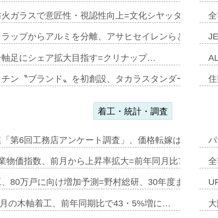
防火ガラスで意匠性・視認性向上=文化シヤッター…
全
クラップからアルミを分離、アサヒセイレンらと協働開発
J
ン軸足にシェア拡大目指す=クリナップ…
A
ッチン〝ブランド〟を初創設、タカラスタンダードが新
住
着工・統計・調査
連「第6回工務店アンケート調査」、価格転嫁は十分に進
パ
業物価指数、前月から上昇率拡大=前年同月比7・1%上
全
、80万戸に向け増加予測=野村総研、30年度まで〝揺
U
年5月の木軸着工、前年同期比で43・5%増に…
大