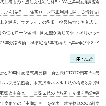
デンカフェ…
域工務店の木造注文住宅価格5・3%上昇=経済調査会「
協業=お互…
uじぶん銀行、「住宅ローン不正利用に関する情報交換協
のコリビング…
土交通省、ウクライナの復旧・復興協力で署名式…
ある2階建…
月の住宅ローン金利、固定型が総じて低下=6月から一転
第1弾が開…
026年分路線価、標準宅地5年連続の上昇=伸び率2・9%
団体・組合
会と20周年記念式典開催、新会長にTOTO吉本氏=光触
e…
レハブ建築協会、木質接着パネル工法の構造設計指針を
加=リンナ…
宅連坂本会長、「団塊世代の持ち家」今後を懸念=高齢
見込む=…
9年度までの「中期計画」を発表、建築物LCCO2制度へ