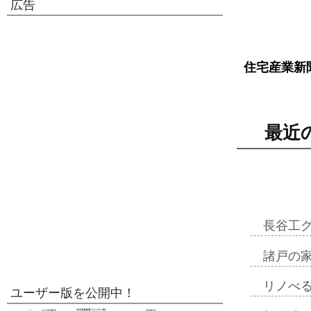
広告
住宅産業新
最近
長谷工
諸戸の
リノべ
ユーザー版を公開中！