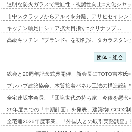
透明な防火ガラスで意匠性・視認性向上=文化シヤ
市中スクラップからアルミを分離、アサヒセイレン
キッチン軸足にシェア拡大目指す=クリナップ…
高級キッチン〝ブランド〟を初創設、タカラスタン
団体・組合
総会と20周年記念式典開催、新会長にTOTO吉本氏
プレハブ建築協会、木質接着パネル工法の構造設計
全宅連坂本会長、「団塊世代の持ち家」今後を懸念
29年度までの「中期計画」を発表、建築物LCCO2
全宅連2026年度事業、「外国人との取引実務調査」新