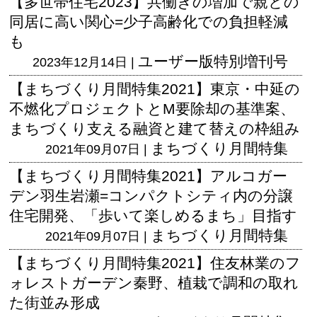
【多世帯住宅2023】共働きの増加で親との
同居に高い関心=少子高齢化での負担軽減
も
ユーザー版
特別増刊号
2023年12月14日 |
【まちづくり月間特集2021】東京・中延の
不燃化プロジェクトとM要除却の基準案、
まちづくり支える融資と建て替えの枠組み
まちづくり月間特集
2021年09月07日 |
【まちづくり月間特集2021】アルコガー
デン羽生岩瀬=コンパクトシティ内の分譲
住宅開発、「歩いて楽しめるまち」目指す
まちづくり月間特集
2021年09月07日 |
【まちづくり月間特集2021】住友林業のフ
ォレストガーデン秦野、植栽で調和の取れ
た街並み形成