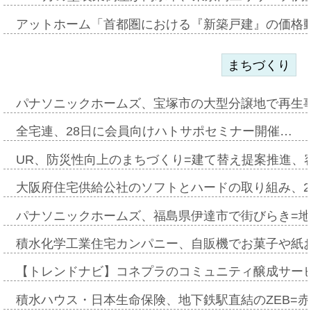
アットホーム「首都圏における『新築戸建』の価格
まちづくり
パナソニックホームズ、宝塚市の大型分譲地で再生
全宅連、28日に会員向けハトサポセミナー開催…
UR、防災性向上のまちづくり=建て替え提案推進、
大阪府住宅供給公社のソフトとハードの取り組み、2
パナソニックホームズ、福島県伊達市で街びらき=
積水化学工業住宅カンパニー、自販機でお菓子や紙
【トレンドナビ】コネプラのコミュニティ醸成サー
積水ハウス・日本生命保険、地下鉄駅直結のZEB=赤坂