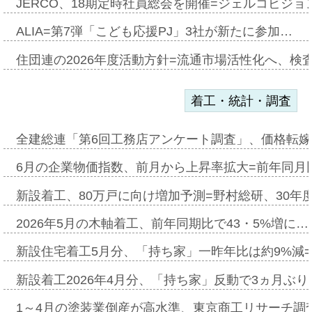
JERCO、18期定時社員総会を開催=ジェルコビジョン
ALIA=第7弾「こども応援PJ」3社が新たに参加…
住団連の2026年度活動方針=流通市場活性化へ、検
着工・統計・調査
全建総連「第6回工務店アンケート調査」、価格転嫁
6月の企業物価指数、前月から上昇率拡大=前年同月比
新設着工、80万戸に向け増加予測=野村総研、30年
2026年5月の木軸着工、前年同期比で43・5%増に…
新設住宅着工5月分、「持ち家」一昨年比は約9%減=
新設着工2026年4月分、「持ち家」反動で3ヵ月ぶ
1～4月の塗装業倒産が高水準、東京商工リサーチ調