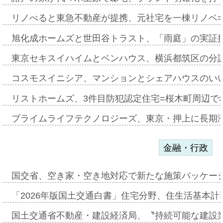
リノべると東急不動産が提携、元社宅を一棟リノベ
旭化成ホームズと世田谷トラスト、「雨庭」の実証
東京セキスイハイムとベンハウス、横浜都筑区の分
コスモスイニシア、マンションとシェアハウスのい
リストホームズ、3件目防犯認定住宅=桜木町周辺で
プライムライフテクノロジーズ、東京・押上に長期
金融・行政
国交省、空き家・空き地対応で新たな施策パッケー
「2026年版国土交通白書」住宅分野、住生活基本計
国土交通省不動産・建設経済局、〝持続可能な建設