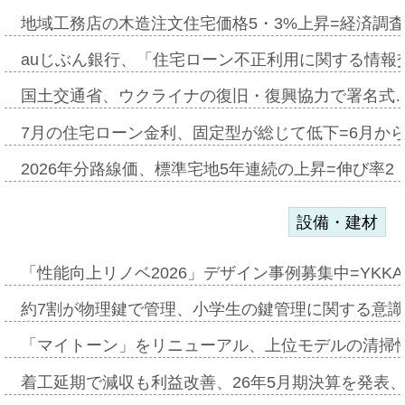
地域工務店の木造注文住宅価格5・3%上昇=経済調
auじぶん銀行、「住宅ローン不正利用に関する情報
国土交通省、ウクライナの復旧・復興協力で署名式
7月の住宅ローン金利、固定型が総じて低下=6月か
2026年分路線価、標準宅地5年連続の上昇=伸び率2・
設備・建材
「性能向上リノベ2026」デザイン事例募集中=YKKA
約7割が物理鍵で管理、小学生の鍵管理に関する意識調査
「マイトーン」をリニューアル、上位モデルの清掃
着工延期で減収も利益改善、26年5月期決算を発表