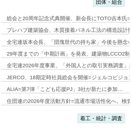
団体・組合
総会と20周年記念式典開催、新会長にTOTO吉本氏
プレハブ建築協会、木質接着パネル工法の構造設計
全宅連坂本会長、「団塊世代の持ち家」今後を懸念
29年度までの「中期計画」を発表、建築物LCCO2
全宅連2026年度事業、「外国人との取引実務調査」新
JERCO、18期定時社員総会を開催=ジェルコビジョン
ALIA=第7弾「こども応援PJ」3社が新たに参加…
住団連の2026年度活動方針=流通市場活性化へ、検
着工・統計・調査