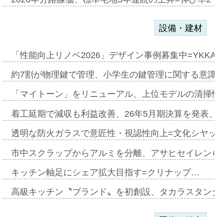
設備・建材
「性能向上リノベ2026」デザイン事例募集中=YKKA
約7割が物理鍵で管理、小学生の鍵管理に関する意識調査
「マイトーン」をリニューアル、上位モデルの清掃
着工延期で減収も利益改善、26年5月期決算を発表
透明な防火ガラスで意匠性・視認性向上=文化シヤ
市中スクラップからアルミを分離、アサヒセイレン
キッチン軸足にシェア拡大目指す=クリナップ…
高級キッチン〝ブランド〟を初創設、タカラスタン