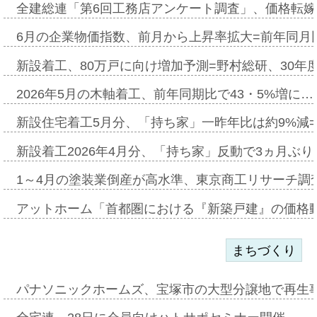
全建総連「第6回工務店アンケート調査」、価格転嫁
6月の企業物価指数、前月から上昇率拡大=前年同月比
新設着工、80万戸に向け増加予測=野村総研、30年
2026年5月の木軸着工、前年同期比で43・5%増に…
新設住宅着工5月分、「持ち家」一昨年比は約9%減=
新設着工2026年4月分、「持ち家」反動で3ヵ月ぶ
1～4月の塗装業倒産が高水準、東京商工リサーチ調
アットホーム「首都圏における『新築戸建』の価格
まちづくり
パナソニックホームズ、宝塚市の大型分譲地で再生