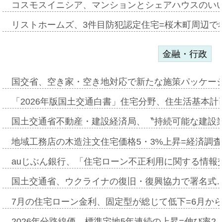
コスモスイニシア、マンションとシェアハウスのい
リストホームズ、3件目防犯認定住宅=桜木町周辺で
金融・行政
国交省、空き家・空き地対応で新たな施策パッケー
「2026年版国土交通白書」住宅分野、住生活基本計
国土交通省不動産・建設経済局、〝持続可能な建設
地域工務店の木造注文住宅価格5・3%上昇=経済調
auじぶん銀行、「住宅ローン不正利用に関する情報
国土交通省、ウクライナの復旧・復興協力で署名式
7月の住宅ローン金利、固定型が総じて低下=6月か
2026年分路線価、標準宅地5年連続の上昇=伸び率2・