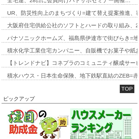
全宅連、28日に会員向けハトサポセミナー開催…
UR、防災性向上のまちづくり=建て替え提案推進、
大阪府住宅供給公社のソフトとハードの取り組み、2
パナソニックホームズ、福島県伊達市で街びらき=
積水化学工業住宅カンパニー、自販機でお菓子や紙
【トレンドナビ】コネプラのコミュニティ醸成サー
積水ハウス・日本生命保険、地下鉄駅直結のZEB=赤坂
TOP
ピックアップ