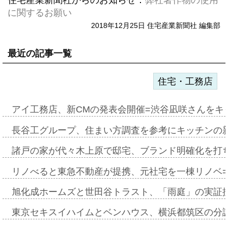
住宅産業新聞社からのお知らせ：
弊社著作物の使用
に関するお願い
2018年12月25日 住宅産業新聞社 編集部
最近の記事一覧
住宅・工務店
アイ工務店、新CMの発表会開催=渋谷凪咲さんをキ
長谷工グループ、住まい方調査を参考にキッチンの
諸戸の家が代々木上原で邸宅、ブランド明確化を打
リノべると東急不動産が提携、元社宅を一棟リノベ
旭化成ホームズと世田谷トラスト、「雨庭」の実証
東京セキスイハイムとベンハウス、横浜都筑区の分