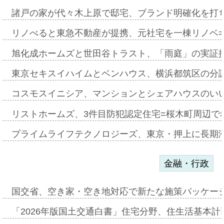
諸戸の家が代々木上原で邸宅、ブランド明確化を打
リノべると東急不動産が提携、元社宅を一棟リノベ
旭化成ホームズと世田谷トラスト、「雨庭」の実証
東京セキスイハイムとベンハウス、横浜都筑区の分
コスモスイニシア、マンションとシェアハウスのい
リストホームズ、3件目防犯認定住宅=桜木町周辺で
プライムライフテクノロジーズ、東京・押上に長期
金融・行政
国交省、空き家・空き地対応で新たな施策パッケー
「2026年版国土交通白書」住宅分野、住生活基本計