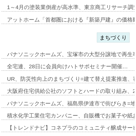
1～4月の塗装業倒産が高水準、東京商工リサーチ調
アットホーム「首都圏における『新築戸建』の価格
まちづくり
パナソニックホームズ、宝塚市の大型分譲地で再生
全宅連、28日に会員向けハトサポセミナー開催…
UR、防災性向上のまちづくり=建て替え提案推進、
大阪府住宅供給公社のソフトとハードの取り組み、2
パナソニックホームズ、福島県伊達市で街びらき=
積水化学工業住宅カンパニー、自販機でお菓子や紙
【トレンドナビ】コネプラのコミュニティ醸成サー