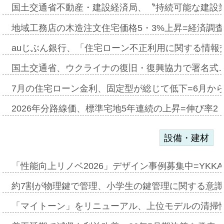
国土交通省不動産・建設経済局、〝持続可能な建設
地域工務店の木造注文住宅価格5・3%上昇=経済調
auじぶん銀行、「住宅ローン不正利用に関する情報
国土交通省、ウクライナの復旧・復興協力で署名式
7月の住宅ローン金利、固定型が総じて低下=6月か
2026年分路線価、標準宅地5年連続の上昇=伸び率2・
設備・建材
「性能向上リノベ2026」デザイン事例募集中=YKKA
約7割が物理鍵で管理、小学生の鍵管理に関する意識調査
「マイトーン」をリニューアル、上位モデルの清掃