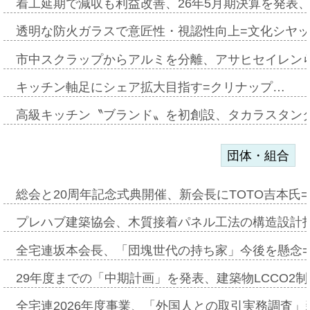
着工延期で減収も利益改善、26年5月期決算を発表
透明な防火ガラスで意匠性・視認性向上=文化シヤ
市中スクラップからアルミを分離、アサヒセイレン
キッチン軸足にシェア拡大目指す=クリナップ…
高級キッチン〝ブランド〟を初創設、タカラスタン
団体・組合
総会と20周年記念式典開催、新会長にTOTO吉本氏
プレハブ建築協会、木質接着パネル工法の構造設計
全宅連坂本会長、「団塊世代の持ち家」今後を懸念
29年度までの「中期計画」を発表、建築物LCCO2
全宅連2026年度事業、「外国人との取引実務調査」新