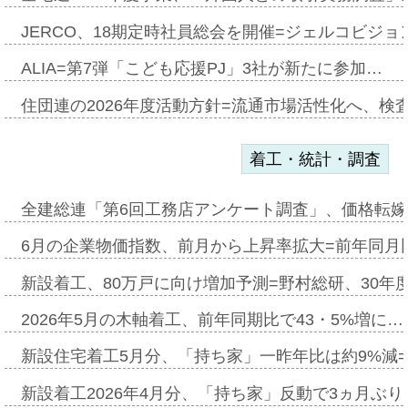
JERCO、18期定時社員総会を開催=ジェルコビジョン
ALIA=第7弾「こども応援PJ」3社が新たに参加…
住団連の2026年度活動方針=流通市場活性化へ、検
着工・統計・調査
全建総連「第6回工務店アンケート調査」、価格転嫁
6月の企業物価指数、前月から上昇率拡大=前年同月比
新設着工、80万戸に向け増加予測=野村総研、30年
2026年5月の木軸着工、前年同期比で43・5%増に…
新設住宅着工5月分、「持ち家」一昨年比は約9%減=
新設着工2026年4月分、「持ち家」反動で3ヵ月ぶ