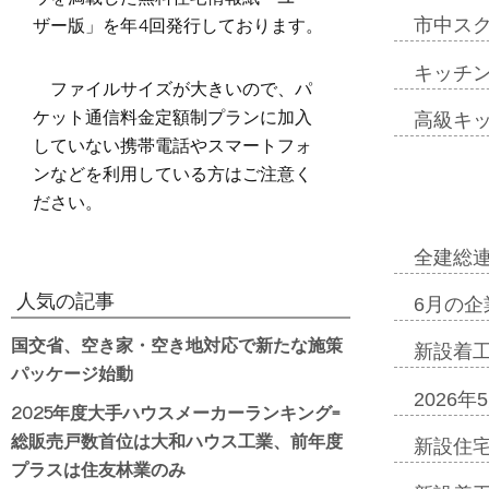
ザー版」を年4回発行しております。
市中ス
キッチ
ファイルサイズが大きいので、パ
ケット通信料金定額制プランに加入
高級キ
していない携帯電話やスマートフォ
ンなどを利用している方はご注意く
ださい。
全建総
人気の記事
6月の企
国交省、空き家・空き地対応で新たな施策
新設着工
パッケージ始動
2026
2025年度大手ハウスメーカーランキング=
総販売戸数首位は大和ハウス工業、前年度
新設住宅
プラスは住友林業のみ