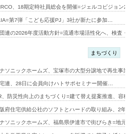
開始=三協…
ERCO、18期定時社員総会を開催=ジェルコビジョン203
LIA=第7弾「こども応援PJ」3社が新たに参加…
築分譲M専用…
団連の2026年度活動方針=流通市場活性化へ、検査・
まちづくり
まず=「物…
ナソニックホームズ、宝塚市の大型分譲地で再生事業を
昇…
宅連、28日に会員向けハトサポセミナー開催…
り戻し〟…
R、防災性向上のまちづくり=建て替え提案推進、容積
阪府住宅供給公社のソフトとハードの取り組み、2年連続
で下から…
ナソニックホームズ、福島県伊達市で街びらき=地元企