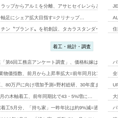
クラップからアルミを分離、アサヒセイレンらと協働開発
J
ン軸足にシェア拡大目指す=クリナップ…
A
ッチン〝ブランド〟を初創設、タカラスタンダードが新
住
着工・統計・調査
連「第6回工務店アンケート調査」、価格転嫁は十分に進
パ
業物価指数、前月から上昇率拡大=前年同月比7・1%上
全
、80万戸に向け増加予測=野村総研、30年度まで〝揺
U
年5月の木軸着工、前年同期比で43・5%増に…
大
着工5月分、「持ち家」一昨年比は約9%減=過去10年
パ