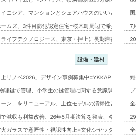
スイニシア、マンションとシェアハウスのいいとこどり
国
ホームズ、3件目防犯認定住宅=桜木町周辺で希少価値の
7
ムライフテクノロジーズ、東京・押上に長期滞在型ホテル
2
設備・建材
上リノベ2026」デザイン事例募集中=YKKAP…
総
物理鍵で管理、小学生の鍵管理に関する意識調査=Natur
プ
トーン」をリニューアル、上位モデルの清掃性と安全性追
全
で減収も利益改善、26年5月期決算を発表、今期は増収
2
防火ガラスで意匠性・視認性向上=文化シヤッター…
全