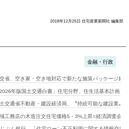
2018年12月25日 住宅産業新聞社 編集部
金融・行政
ァミーレキ…
交省、空き家・空き地対応で新たな施策パッケージ始動
にも城南エ…
2026年版国土交通白書」住宅分野、住生活基本計画を
融合型の賃…
土交通省不動産・建設経済局、〝持続可能な建設業〟の
デンカフェ…
域工務店の木造注文住宅価格5・3%上昇=経済調査会「
協業=お互…
uじぶん銀行、「住宅ローン不正利用に関する情報交換協