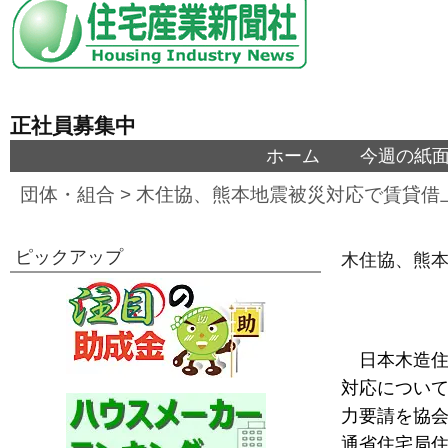
正社員募集中
ホーム
今週の紙
団体・組合
>
木住協、熊本地震被災対応で賃貸借
ピックアップ
木住協、熊
日本木造住
対応につい
力要請を協
通省住宅局