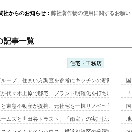
聞社からのお知らせ：
弊社著作物の使用に関するお願い
の記事一覧
住宅・工務店
グループ、住まい方調査を参考にキッチンの新商品=「フ
国
家が代々木上原で邸宅、ブランド明確化を打ち出す=年内
「
ると東急不動産が提携、元社宅を一棟リノベ=「職住遊」
国
ホームズと世田谷トラスト、「雨庭」の実証拡大へ=ガー
地
キスイハイムとベンハウス、横浜都筑区の分譲地開発で初
a