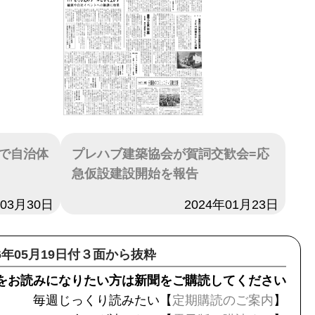
で自治体
プレハブ建築協会が賀詞交歓会=応
急仮設建設開始を報告
年03月30日
日付
2024年01月23日
16年05月19日付３面から抜粋
をお読みになりたい方は新聞をご購読してください
毎週じっくり読みたい【
定期購読のご案内
】