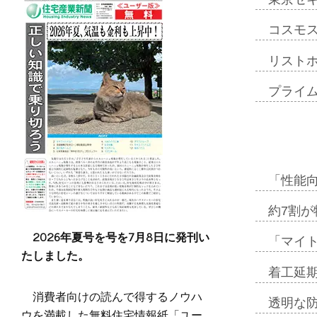
コスモ
リスト
プライ
「性能向
約7割が
2026年夏号を号を7月8日に発刊い
「マイ
たしました。
着工延期
消費者向けの読んで得するノウハ
透明な
ウを満載した無料住宅情報紙「ユー