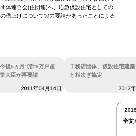
団体連合会(住団連)へ、応急仮設住宅としての
宅の借上げについて協力要請があったことによる
今後5ヵ月で計6万戸超
工務店団体、仮設住宅建築
畠大臣が再要請
と相次ぎ協定
2011年04月14日
日付
2012
20
全文