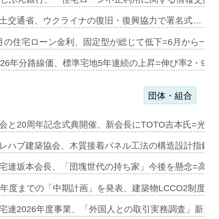
のコリビング…
土交通省、ウクライナの復旧・復興協力で署名式…
ある2階建…
月の住宅ローン金利、固定型が総じて低下=6月から一転
第1弾が開…
026年分路線価、標準宅地5年連続の上昇=伸び率2・9%
団体・組合
会と20周年記念式典開催、新会長にTOTO吉本氏=光触
e…
レハブ建築協会、木質接着パネル工法の構造設計指針を
加=リンナ…
宅連坂本会長、「団塊世代の持ち家」今後を懸念=高齢
見込む=…
9年度までの「中期計画」を発表、建築物LCCO2制度へ
宅連2026年度事業、「外国人との取引実務調査」新規に