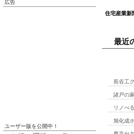
広告
住宅産業新
最近
長谷工
諸戸の
リノべ
旭化成
ユーザー版を公開中！
東京セ