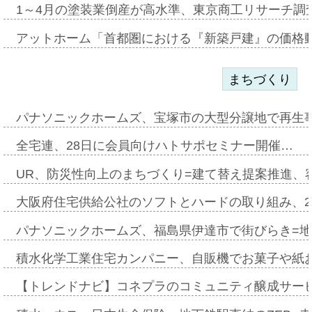
1～4月の塗装業倒産が高水準、東京商工リサーチ調
アットホーム「首都圏における『新築戸建』の価格
まちづくり
パナソニックホームズ、宝塚市の大型分譲地で再生
全宅連、28日に会員向けハトサポセミナー開催…
UR、防災性向上のまちづくり=建て替え提案推進、
大阪府住宅供給公社のソフトとハードの取り組み、2
パナソニックホームズ、福島県伊達市で街びらき=
積水化学工業住宅カンパニー、自販機でお菓子や紙
【トレンドナビ】コネプラのコミュニティ醸成サー