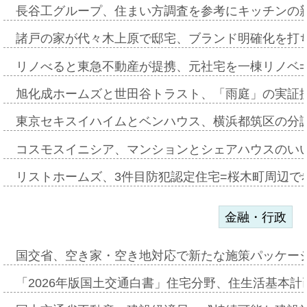
長谷工グループ、住まい方調査を参考にキッチンの
諸戸の家が代々木上原で邸宅、ブランド明確化を打
リノべると東急不動産が提携、元社宅を一棟リノベ
旭化成ホームズと世田谷トラスト、「雨庭」の実証
東京セキスイハイムとベンハウス、横浜都筑区の分
コスモスイニシア、マンションとシェアハウスのい
リストホームズ、3件目防犯認定住宅=桜木町周辺で
金融・行政
国交省、空き家・空き地対応で新たな施策パッケー
「2026年版国土交通白書」住宅分野、住生活基本計