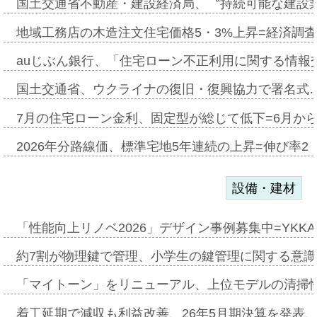
国土交通省不動産・建設経済局、〝持続可能な建設
地域工務店の木造注文住宅価格5・3%上昇=経済調
auじぶん銀行、「住宅ローン不正利用に関する情報
国土交通省、ウクライナの復旧・復興協力で署名式
7月の住宅ローン金利、固定型が総じて低下=6月か
2026年分路線価、標準宅地5年連続の上昇=伸び率2・
設備・建材
「性能向上リノベ2026」デザイン事例募集中=YKKA
約7割が物理鍵で管理、小学生の鍵管理に関する意識調査
「マイトーン」をリニューアル、上位モデルの清掃
着工延期で減収も利益改善、26年5月期決算を発表