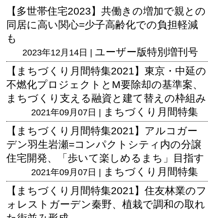
【多世帯住宅2023】共働きの増加で親との
同居に高い関心=少子高齢化での負担軽減
も
ユーザー版
特別増刊号
2023年12月14日 |
【まちづくり月間特集2021】東京・中延の
不燃化プロジェクトとM要除却の基準案、
まちづくり支える融資と建て替えの枠組み
まちづくり月間特集
2021年09月07日 |
【まちづくり月間特集2021】アルコガー
デン羽生岩瀬=コンパクトシティ内の分譲
住宅開発、「歩いて楽しめるまち」目指す
まちづくり月間特集
2021年09月07日 |
【まちづくり月間特集2021】住友林業のフ
ォレストガーデン秦野、植栽で調和の取れ
た街並み形成