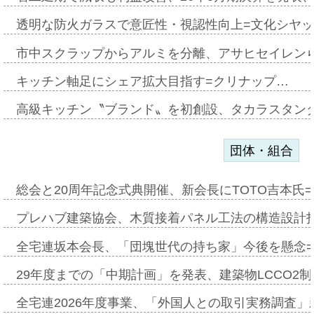
透明な防火ガラスで意匠性・視認性向上=文化シヤ
市中スクラップからアルミを分離、アサヒセイレン
キッチン軸足にシェア拡大目指す=クリナップ…
高級キッチン〝ブランド〟を初創設、タカラスタン
団体・組合
総会と20周年記念式典開催、新会長にTOTO吉本氏
プレハブ建築協会、木質接着パネル工法の構造設計
全宅連坂本会長、「団塊世代の持ち家」今後を懸念
29年度までの「中期計画」を発表、建築物LCCO2
全宅連2026年度事業、「外国人との取引実務調査」新