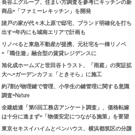
長谷工グループ、住まい方調査を参考にキッチンの新
商品=「ファミーレキッチン」を開発
諸戸の家が代々木上原で邸宅、ブランド明確化を打ち
出す=年内にも城南エリアで計画も
リノべると東急不動産が提携、元社宅を一棟リノベ
=「職住遊」融合型の賃貸レジデンスに
旭化成ホームズと世田谷トラスト、「雨庭」の実証拡
大へ=ガーデンカフェ「ときそら」に施工
約7割が物理鍵で管理、小学生の鍵管理に関する意識
調査=Nature
全建総連「第6回工務店アンケート調査」、価格転嫁
は十分に進まず=「物価安定につながる施策」を要望
東京セキスイハイムとベンハウス、横浜都筑区の分譲