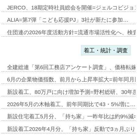
JERCO、18期定時社員総会を開催=ジェルコビジョン
ALIA=第7弾「こども応援PJ」3社が新たに参加…
住団連の2026年度活動方針=流通市場活性化へ、検
着工・統計・調査
全建総連「第6回工務店アンケート調査」、価格転嫁
6月の企業物価指数、前月から上昇率拡大=前年同月比
新設着工、80万戸に向け増加予測=野村総研、30年
2026年5月の木軸着工、前年同期比で43・5%増に…
新設住宅着工5月分、「持ち家」一昨年比は約9%減=
新設着工2026年4月分、「持ち家」反動で3ヵ月ぶ