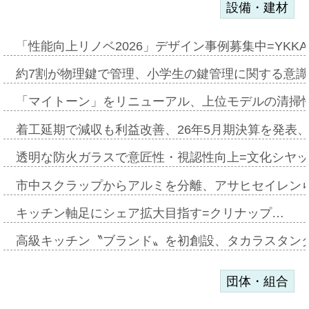
設備・建材
「性能向上リノベ2026」デザイン事例募集中=YKKA
約7割が物理鍵で管理、小学生の鍵管理に関する意識調査
「マイトーン」をリニューアル、上位モデルの清掃
着工延期で減収も利益改善、26年5月期決算を発表
透明な防火ガラスで意匠性・視認性向上=文化シヤ
市中スクラップからアルミを分離、アサヒセイレン
キッチン軸足にシェア拡大目指す=クリナップ…
高級キッチン〝ブランド〟を初創設、タカラスタン
団体・組合