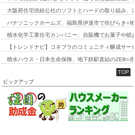
大阪府住宅供給公社のソフトとハードの取り組み、2
パナソニックホームズ、福島県伊達市で街びらき=
積水化学工業住宅カンパニー、自販機でお菓子や紙
【トレンドナビ】コネプラのコミュニティ醸成サー
積水ハウス・日本生命保険、地下鉄駅直結のZEB=赤坂
TOP
ピックアップ