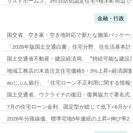
リストホームズ、3件目防犯認定住宅=桜木町周辺で
金融・行政
国交省、空き家・空き地対応で新たな施策パッケー
「2026年版国土交通白書」住宅分野、住生活基本計
国土交通省不動産・建設経済局、〝持続可能な建設
地域工務店の木造注文住宅価格5・3%上昇=経済調
auじぶん銀行、「住宅ローン不正利用に関する情報
国土交通省、ウクライナの復旧・復興協力で署名式
7月の住宅ローン金利、固定型が総じて低下=6月か
2026年分路線価、標準宅地5年連続の上昇=伸び率2・