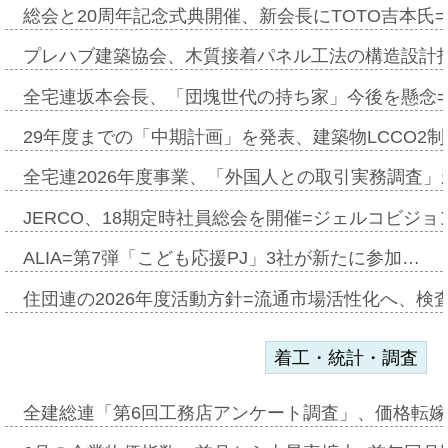
総会と20周年記念式典開催、新会長にTOTO吉本氏
プレハブ建築協会、木質接着パネル工法の構造設計
全宅連坂本会長、「団塊世代の持ち家」今後を懸念
29年度までの「中期計画」を発表、建築物LCCO2
全宅連2026年度事業、「外国人との取引実務調査」新
JERCO、18期定時社員総会を開催=ジェルコビジョン
ALIA=第7弾「こども応援PJ」3社が新たに参加…
住団連の2026年度活動方針=流通市場活性化へ、検
着工・統計・調査
全建総連「第6回工務店アンケート調査」、価格転嫁