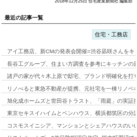
2018年12月25日 住宅産業新聞社 編集部
最近の記事一覧
住宅・工務店
アイ工務店、新CMの発表会開催=渋谷凪咲さんをキ
長谷工グループ、住まい方調査を参考にキッチンの
諸戸の家が代々木上原で邸宅、ブランド明確化を打
リノべると東急不動産が提携、元社宅を一棟リノベ
旭化成ホームズと世田谷トラスト、「雨庭」の実証
東京セキスイハイムとベンハウス、横浜都筑区の分
コスモスイニシア、マンションとシェアハウスのい