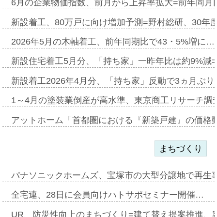
6月の企業物価指数、前月から上昇率拡大=前年同月比
新設着工、80万戸に向け増加予測=野村総研、30年
2026年5月の木軸着工、前年同期比で43・5%増に…
新設住宅着工5月分、「持ち家」一昨年比は約9%減=
新設着工2026年4月分、「持ち家」反動で3ヵ月ぶ
1～4月の塗装業倒産が高水準、東京商工リサーチ調
アットホーム「首都圏における『新築戸建』の価格
まちづくり
パナソニックホームズ、宝塚市の大型分譲地で再生
全宅連、28日に会員向けハトサポセミナー開催…
UR、防災性向上のまちづくり=建て替え提案推進、