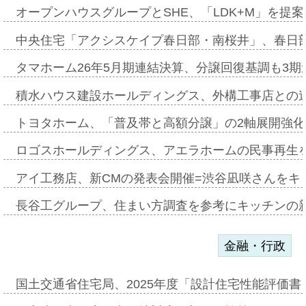
オープンハウスグループとSHE、「LDK+M」を提
中央住宅「アクシスケイプ春日部・南桜井」、春日
タマホーム26年5月期連結決算、分譲回復基調も3
積水ハウス建設ホールディングス、外構工事店との
トヨタホーム、「普及帯と高額分譲」の2軸展開強化
ロゴスホールディングス、アエラホームの民事再生
アイ工務店、新CMの発表会開催=渋谷凪咲さんをキ
長谷工グループ、住まい方調査を参考にキッチンの
金融・行政
国土交通省住宅局、2025年度「設計住宅性能評価