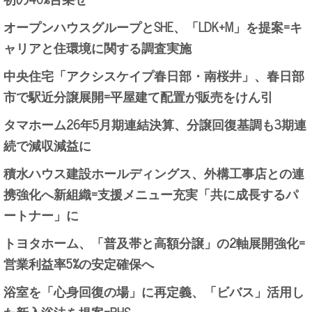
オープンハウスグループとSHE、「LDK+M」を提案=キ
ャリアと住環境に関する調査実施
中央住宅「アクシスケイプ春日部・南桜井」、春日部
市で駅近分譲展開=平屋建て配置が販売をけん引
タマホーム26年5月期連結決算、分譲回復基調も3期連
続で減収減益に
積水ハウス建設ホールディングス、外構工事店との連
携強化へ新組織=支援メニュー充実「共に成長するパ
ートナー」に
トヨタホーム、「普及帯と高額分譲」の2軸展開強化=
営業利益率5%の安定確保へ
浴室を「心身回復の場」に再定義、「ビバス」活用し
た新入浴法を提案=PHS