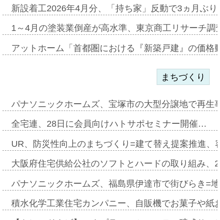
新設着工2026年4月分、「持ち家」反動で3ヵ月ぶ
1～4月の塗装業倒産が高水準、東京商工リサーチ調
アットホーム「首都圏における『新築戸建』の価格
まちづくり
パナソニックホームズ、宝塚市の大型分譲地で再生
全宅連、28日に会員向けハトサポセミナー開催…
UR、防災性向上のまちづくり=建て替え提案推進、
大阪府住宅供給公社のソフトとハードの取り組み、2
パナソニックホームズ、福島県伊達市で街びらき=
積水化学工業住宅カンパニー、自販機でお菓子や紙