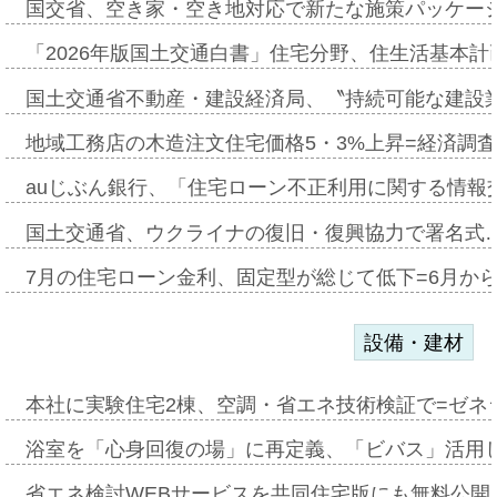
国交省、空き家・空き地対応で新たな施策パッケー
「2026年版国土交通白書」住宅分野、住生活基本計
国土交通省不動産・建設経済局、〝持続可能な建設
地域工務店の木造注文住宅価格5・3%上昇=経済調
auじぶん銀行、「住宅ローン不正利用に関する情報
国土交通省、ウクライナの復旧・復興協力で署名式
7月の住宅ローン金利、固定型が総じて低下=6月か
設備・建材
本社に実験住宅2棟、空調・省エネ技術検証で=ゼネ
浴室を「心身回復の場」に再定義、「ビバス」活用し
省エネ検討WEBサービスを共同住宅版にも無料公開、