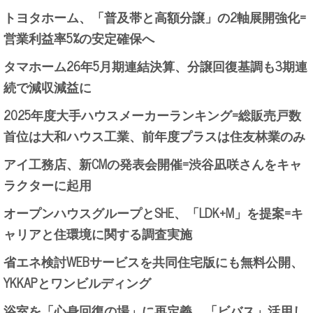
トヨタホーム、「普及帯と高額分譲」の2軸展開強化=
営業利益率5%の安定確保へ
タマホーム26年5月期連結決算、分譲回復基調も3期連
続で減収減益に
2025年度大手ハウスメーカーランキング=総販売戸数
首位は大和ハウス工業、前年度プラスは住友林業のみ
アイ工務店、新CMの発表会開催=渋谷凪咲さんをキャ
ラクターに起用
オープンハウスグループとSHE、「LDK+M」を提案=キ
ャリアと住環境に関する調査実施
省エネ検討WEBサービスを共同住宅版にも無料公開、
YKKAPとワンビルディング
浴室を「心身回復の場」に再定義、「ビバス」活用し