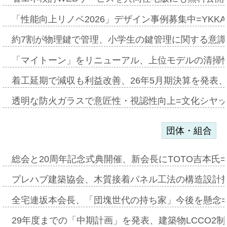
「性能向上リノベ2026」デザイン事例募集中=YKKA
約7割が物理鍵で管理、小学生の鍵管理に関する意識調査
「マイトーン」をリニューアル、上位モデルの清掃
着工延期で減収も利益改善、26年5月期決算を発表
透明な防火ガラスで意匠性・視認性向上=文化シヤ
団体・組合
総会と20周年記念式典開催、新会長にTOTO吉本氏
プレハブ建築協会、木質接着パネル工法の構造設計
全宅連坂本会長、「団塊世代の持ち家」今後を懸念
29年度までの「中期計画」を発表、建築物LCCO2