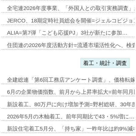
全宅連2026年度事業、「外国人との取引実務調査」新
JERCO、18期定時社員総会を開催=ジェルコビジョン
ALIA=第7弾「こども応援PJ」3社が新たに参加…
住団連の2026年度活動方針=流通市場活性化へ、検
着工・統計・調査
全建総連「第6回工務店アンケート調査」、価格転嫁
6月の企業物価指数、前月から上昇率拡大=前年同月比
新設着工、80万戸に向け増加予測=野村総研、30年
2026年5月の木軸着工、前年同期比で43・5%増に…
新設住宅着工5月分、「持ち家」一昨年比は約9%減=