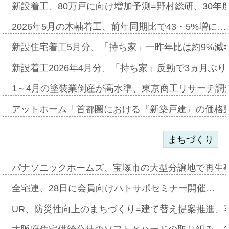
新設着工、80万戸に向け増加予測=野村総研、30年
2026年5月の木軸着工、前年同期比で43・5%増に…
新設住宅着工5月分、「持ち家」一昨年比は約9%減=
新設着工2026年4月分、「持ち家」反動で3ヵ月ぶ
1～4月の塗装業倒産が高水準、東京商工リサーチ調
アットホーム「首都圏における『新築戸建』の価格
まちづくり
パナソニックホームズ、宝塚市の大型分譲地で再生
全宅連、28日に会員向けハトサポセミナー開催…
UR、防災性向上のまちづくり=建て替え提案推進、