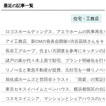
最近の記事一覧
住宅・工務店
ロゴスホールディングス、アエラホームの民事再生
アイ工務店、新CMの発表会開催=渋谷凪咲さんをキ
長谷工グループ、住まい方調査を参考にキッチンの
諸戸の家が代々木上原で邸宅、ブランド明確化を打
リノべると東急不動産が提携、元社宅を一棟リノベ
旭化成ホームズと世田谷トラスト、「雨庭」の実証
東京セキスイハイムとベンハウス、横浜都筑区の分
コスモスイニシア、マンションとシェアハウスのい