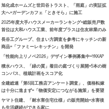
旭化成ホームズと世田谷トラスト、「雨庭」の実証拡
大へ=ガーデンカフェ「ときそら」に施工
2025年度大手ハウスメーカーランキング=総販売戸数
首位は大和ハウス工業、前年度プラスは住友林業のみ
長谷工グループ、住まい方調査を参考にキッチンの新
商品=「ファミーレキッチン」を開発
「性能向上リノベ2026」デザイン事例募集中=YKKAP
積水ハウス、「緑の質」着目の庭づくり展開=5本の樹
コンパス、植栽計画をスコア化
全建総連「第6回工務店アンケート調査」、価格転嫁
は十分に進まず=「物価安定につながる施策」を要望
ヤマト住建、「耐水害住宅仕様」の販売開始=水害後
も生活継続ができる家に