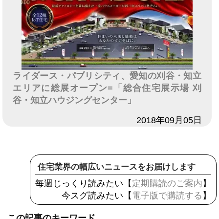
ライダース・パブリシティ、愛知の刈谷・知立
エリアに総展オープン=「総合住宅展示場 刈
谷・知立ハウジングセンター」
日付
2018年09月05日
住宅業界の幅広いニュースをお届けします
毎週じっくり読みたい【
定期購読のご案内
】
今スグ読みたい【
電子版で購読する
】
この記事のキーワード