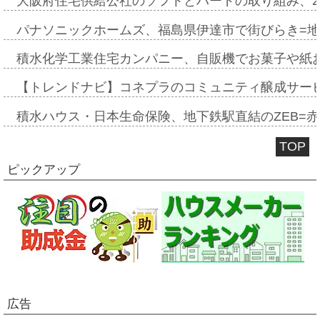
大阪府住宅供給公社のソフトとハードの取り組み、2
パナソニックホームズ、福島県伊達市で街びらき=
積水化学工業住宅カンパニー、自販機でお菓子や紙
【トレンドナビ】コネプラのコミュニティ醸成サー
積水ハウス・日本生命保険、地下鉄駅直結のZEB=赤坂
TOP
ピックアップ
広告