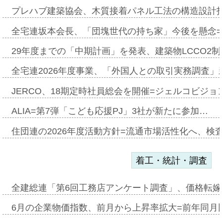
プレハブ建築協会、木質接着パネル工法の構造設計
全宅連坂本会長、「団塊世代の持ち家」今後を懸念
29年度までの「中期計画」を発表、建築物LCCO2
全宅連2026年度事業、「外国人との取引実務調査」新
JERCO、18期定時社員総会を開催=ジェルコビジョン
ALIA=第7弾「こども応援PJ」3社が新たに参加…
住団連の2026年度活動方針=流通市場活性化へ、検
着工・統計・調査
全建総連「第6回工務店アンケート調査」、価格転嫁
6月の企業物価指数、前月から上昇率拡大=前年同月比