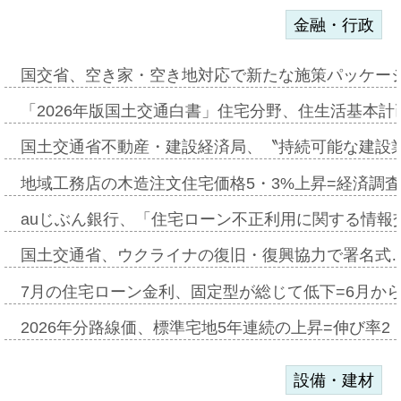
金融・行政
国交省、空き家・空き地対応で新たな施策パッケー
「2026年版国土交通白書」住宅分野、住生活基本計
国土交通省不動産・建設経済局、〝持続可能な建設
地域工務店の木造注文住宅価格5・3%上昇=経済調
auじぶん銀行、「住宅ローン不正利用に関する情報
国土交通省、ウクライナの復旧・復興協力で署名式
7月の住宅ローン金利、固定型が総じて低下=6月か
2026年分路線価、標準宅地5年連続の上昇=伸び率2・
設備・建材