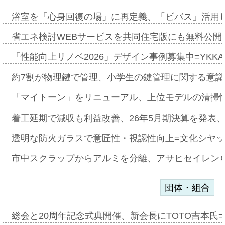
浴室を「心身回復の場」に再定義、「ビバス」活用し
省エネ検討WEBサービスを共同住宅版にも無料公開、
「性能向上リノベ2026」デザイン事例募集中=YKKA
約7割が物理鍵で管理、小学生の鍵管理に関する意識調査
「マイトーン」をリニューアル、上位モデルの清掃
着工延期で減収も利益改善、26年5月期決算を発表
透明な防火ガラスで意匠性・視認性向上=文化シヤ
市中スクラップからアルミを分離、アサヒセイレン
団体・組合
総会と20周年記念式典開催、新会長にTOTO吉本氏