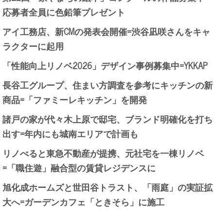
応募者全員に色鉛筆プレゼント
アイ工務店、新CMの発表会開催=渋谷凪咲さんをキャ
ラクターに起用
「性能向上リノベ2026」デザイン事例募集中=YKKAP
長谷工グループ、住まい方調査を参考にキッチンの新
商品=「ファミーレキッチン」を開発
諸戸の家が代々木上原で邸宅、ブランド明確化を打ち
出す=年内にも城南エリアで計画も
リノべると東急不動産が提携、元社宅を一棟リノベ
=「職住遊」融合型の賃貸レジデンスに
旭化成ホームズと世田谷トラスト、「雨庭」の実証拡
大へ=ガーデンカフェ「ときそら」に施工