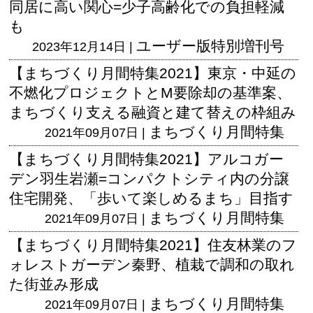
同居に高い関心=少子高齢化での負担軽減
も
ユーザー版
特別増刊号
2023年12月14日 |
【まちづくり月間特集2021】東京・中延の
不燃化プロジェクトとM要除却の基準案、
まちづくり支える融資と建て替えの枠組み
まちづくり月間特集
2021年09月07日 |
【まちづくり月間特集2021】アルコガー
デン羽生岩瀬=コンパクトシティ内の分譲
住宅開発、「歩いて楽しめるまち」目指す
まちづくり月間特集
2021年09月07日 |
【まちづくり月間特集2021】住友林業のフ
ォレストガーデン秦野、植栽で調和の取れ
た街並み形成
まちづくり月間特集
2021年09月07日 |