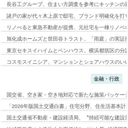
長谷工グループ、住まい方調査を参考にキッチンの
諸戸の家が代々木上原で邸宅、ブランド明確化を打
リノべると東急不動産が提携、元社宅を一棟リノベ
旭化成ホームズと世田谷トラスト、「雨庭」の実証
東京セキスイハイムとベンハウス、横浜都筑区の分
コスモスイニシア、マンションとシェアハウスのい
金融・行政
国交省、空き家・空き地対応で新たな施策パッケー
「2026年版国土交通白書」住宅分野、住生活基本計
国土交通省不動産・建設経済局、〝持続可能な建設