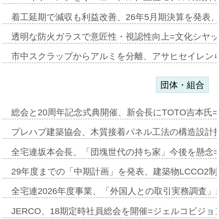
着工延期で減収も利益改善、26年5月期決算を発表
透明な防火ガラスで意匠性・視認性向上=文化シヤ
市中スクラップからアルミを分離、アサヒセイレン
団体・組合
総会と20周年記念式典開催、新会長にTOTO吉本氏
プレハブ建築協会、木質接着パネル工法の構造設計
全宅連坂本会長、「団塊世代の持ち家」今後を懸念
29年度までの「中期計画」を発表、建築物LCCO2
全宅連2026年度事業、「外国人との取引実務調査」新
JERCO、18期定時社員総会を開催=ジェルコビジョン