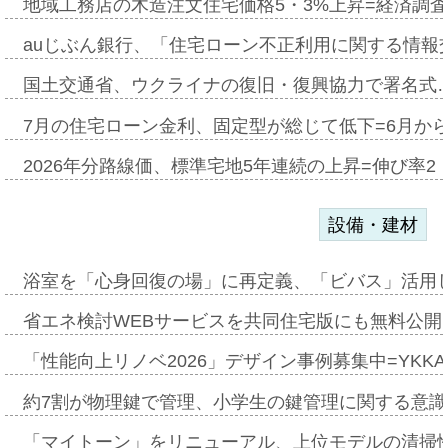
地域工務店の木造注文住宅価格5・3%上昇=経済調
auじぶん銀行、「住宅ローン不正利用に関する情報
国土交通省、ウクライナの復旧・復興協力で署名式
7月の住宅ローン金利、固定型が総じて低下=6月か
2026年分路線価、標準宅地5年連続の上昇=伸び率2・
設備・建材
浴室を「心身回復の場」に再定義、「ビバス」活用し
省エネ検討WEBサービスを共同住宅版にも無料公開、
「性能向上リノベ2026」デザイン事例募集中=YKKA
約7割が物理鍵で管理、小学生の鍵管理に関する意識調査
「マイトーン」をリニューアル、上位モデルの清掃