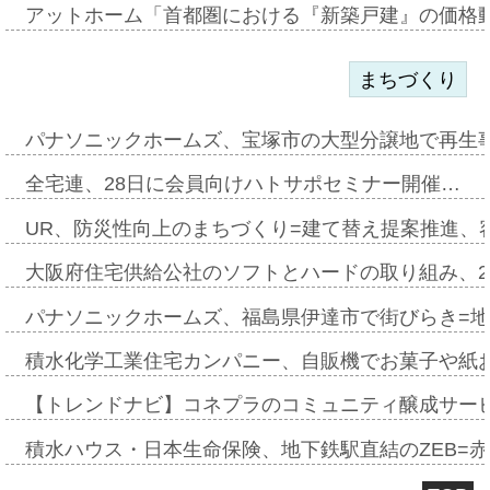
アットホーム「首都圏における『新築戸建』の価格
まちづくり
パナソニックホームズ、宝塚市の大型分譲地で再生
全宅連、28日に会員向けハトサポセミナー開催…
UR、防災性向上のまちづくり=建て替え提案推進、
大阪府住宅供給公社のソフトとハードの取り組み、2
パナソニックホームズ、福島県伊達市で街びらき=
積水化学工業住宅カンパニー、自販機でお菓子や紙
【トレンドナビ】コネプラのコミュニティ醸成サー
積水ハウス・日本生命保険、地下鉄駅直結のZEB=赤坂