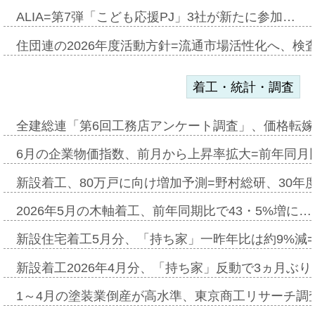
ALIA=第7弾「こども応援PJ」3社が新たに参加…
住団連の2026年度活動方針=流通市場活性化へ、検
着工・統計・調査
全建総連「第6回工務店アンケート調査」、価格転嫁
6月の企業物価指数、前月から上昇率拡大=前年同月比
新設着工、80万戸に向け増加予測=野村総研、30年
2026年5月の木軸着工、前年同期比で43・5%増に…
新設住宅着工5月分、「持ち家」一昨年比は約9%減=
新設着工2026年4月分、「持ち家」反動で3ヵ月ぶ
1～4月の塗装業倒産が高水準、東京商工リサーチ調