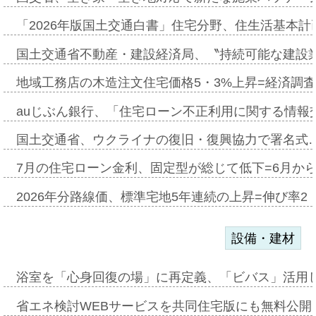
「2026年版国土交通白書」住宅分野、住生活基本計
国土交通省不動産・建設経済局、〝持続可能な建設
地域工務店の木造注文住宅価格5・3%上昇=経済調
auじぶん銀行、「住宅ローン不正利用に関する情報
国土交通省、ウクライナの復旧・復興協力で署名式
7月の住宅ローン金利、固定型が総じて低下=6月か
2026年分路線価、標準宅地5年連続の上昇=伸び率2・
設備・建材
浴室を「心身回復の場」に再定義、「ビバス」活用し
省エネ検討WEBサービスを共同住宅版にも無料公開、