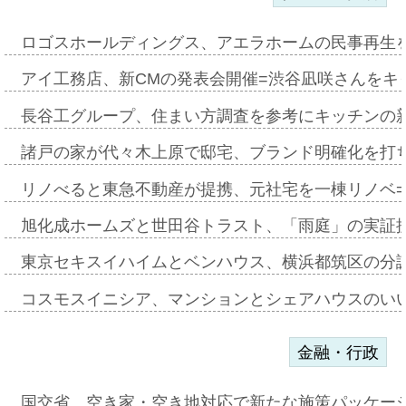
ロゴスホールディングス、アエラホームの民事再生
アイ工務店、新CMの発表会開催=渋谷凪咲さんをキ
長谷工グループ、住まい方調査を参考にキッチンの
諸戸の家が代々木上原で邸宅、ブランド明確化を打
リノべると東急不動産が提携、元社宅を一棟リノベ
旭化成ホームズと世田谷トラスト、「雨庭」の実証
東京セキスイハイムとベンハウス、横浜都筑区の分
コスモスイニシア、マンションとシェアハウスのい
金融・行政
国交省、空き家・空き地対応で新たな施策パッケー