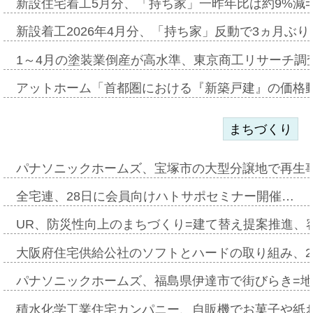
新設住宅着工5月分、「持ち家」一昨年比は約9%減=
新設着工2026年4月分、「持ち家」反動で3ヵ月ぶ
1～4月の塗装業倒産が高水準、東京商工リサーチ調
アットホーム「首都圏における『新築戸建』の価格
まちづくり
パナソニックホームズ、宝塚市の大型分譲地で再生
全宅連、28日に会員向けハトサポセミナー開催…
UR、防災性向上のまちづくり=建て替え提案推進、
大阪府住宅供給公社のソフトとハードの取り組み、2
パナソニックホームズ、福島県伊達市で街びらき=
積水化学工業住宅カンパニー、自販機でお菓子や紙