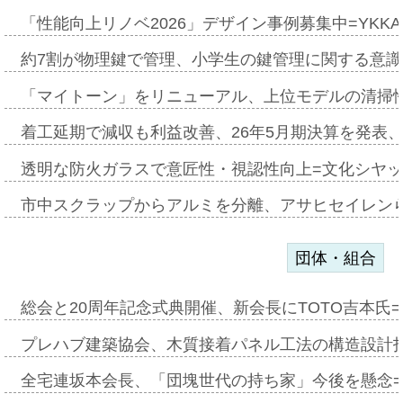
「性能向上リノベ2026」デザイン事例募集中=YKKA
約7割が物理鍵で管理、小学生の鍵管理に関する意識調査
「マイトーン」をリニューアル、上位モデルの清掃
着工延期で減収も利益改善、26年5月期決算を発表
透明な防火ガラスで意匠性・視認性向上=文化シヤ
市中スクラップからアルミを分離、アサヒセイレン
団体・組合
総会と20周年記念式典開催、新会長にTOTO吉本氏
プレハブ建築協会、木質接着パネル工法の構造設計
全宅連坂本会長、「団塊世代の持ち家」今後を懸念