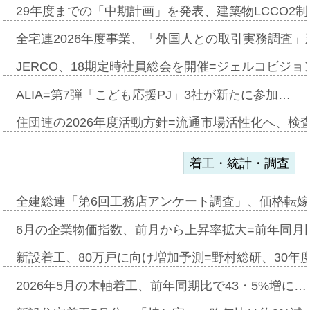
29年度までの「中期計画」を発表、建築物LCCO2
全宅連2026年度事業、「外国人との取引実務調査」新
JERCO、18期定時社員総会を開催=ジェルコビジョン
ALIA=第7弾「こども応援PJ」3社が新たに参加…
住団連の2026年度活動方針=流通市場活性化へ、検
着工・統計・調査
全建総連「第6回工務店アンケート調査」、価格転嫁
6月の企業物価指数、前月から上昇率拡大=前年同月比
新設着工、80万戸に向け増加予測=野村総研、30年
2026年5月の木軸着工、前年同期比で43・5%増に…