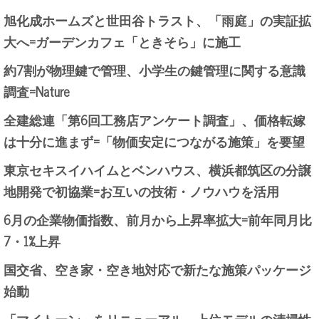
旭化成ホームズと世田谷トラスト、「雨庭」の実証拡
大へ=ガーデンカフェ「ときそら」に施工
約7割が物理鍵で管理、小学生の鍵管理に関する意識
調査=Nature
全建総連「第6回工務店アンケート調査」、価格転嫁
は十分に進まず=「物価安定につながる施策」を要望
東京セキスイハイムとベンハウス、横浜都筑区の分譲
地開発で初協業=お互いの技術・ノウハウを活用
6月の企業物価指数、前月から上昇率拡大=前年同月比
7・1%上昇
国交省、空き家・空き地対応で新たな施策パッケージ
始動
「マイトーン」をリニューアル、上位モデルの清掃性