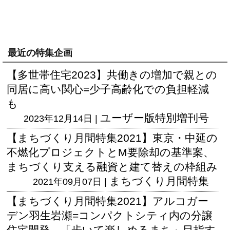
最近の特集企画
【多世帯住宅2023】共働きの増加で親との
同居に高い関心=少子高齢化での負担軽減
も
ユーザー版
特別増刊号
2023年12月14日 |
【まちづくり月間特集2021】東京・中延の
不燃化プロジェクトとM要除却の基準案、
まちづくり支える融資と建て替えの枠組み
まちづくり月間特集
2021年09月07日 |
【まちづくり月間特集2021】アルコガー
デン羽生岩瀬=コンパクトシティ内の分譲
住宅開発、「歩いて楽しめるまち」目指す