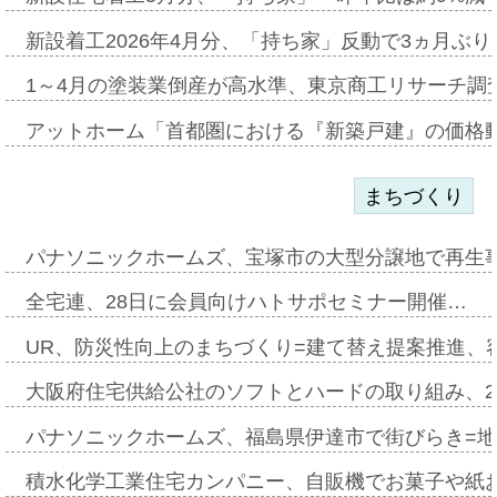
新設着工2026年4月分、「持ち家」反動で3ヵ月ぶ
1～4月の塗装業倒産が高水準、東京商工リサーチ調
アットホーム「首都圏における『新築戸建』の価格
まちづくり
パナソニックホームズ、宝塚市の大型分譲地で再生
全宅連、28日に会員向けハトサポセミナー開催…
UR、防災性向上のまちづくり=建て替え提案推進、
大阪府住宅供給公社のソフトとハードの取り組み、2
パナソニックホームズ、福島県伊達市で街びらき=
積水化学工業住宅カンパニー、自販機でお菓子や紙