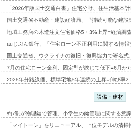
「2026年版国土交通白書」住宅分野、住生活基本計
国土交通省不動産・建設経済局、〝持続可能な建設
地域工務店の木造注文住宅価格5・3%上昇=経済調
auじぶん銀行、「住宅ローン不正利用に関する情報
国土交通省、ウクライナの復旧・復興協力で署名式
7月の住宅ローン金利、固定型が総じて低下=6月か
2026年分路線価、標準宅地5年連続の上昇=伸び率2・
設備・建材
約7割が物理鍵で管理、小学生の鍵管理に関する意識調査
「マイトーン」をリニューアル、上位モデルの清掃