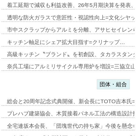
着工延期で減収も利益改善、26年5月期決算を発表
透明な防火ガラスで意匠性・視認性向上=文化シヤ
市中スクラップからアルミを分離、アサヒセイレン
キッチン軸足にシェア拡大目指す=クリナップ…
高級キッチン〝ブランド〟を初創設、タカラスタン
奈呉工場にアルミリサイクル専用炉を増設=三協立
団体・組合
総会と20周年記念式典開催、新会長にTOTO吉本氏
プレハブ建築協会、木質接着パネル工法の構造設計
全宅連坂本会長、「団塊世代の持ち家」今後を懸念