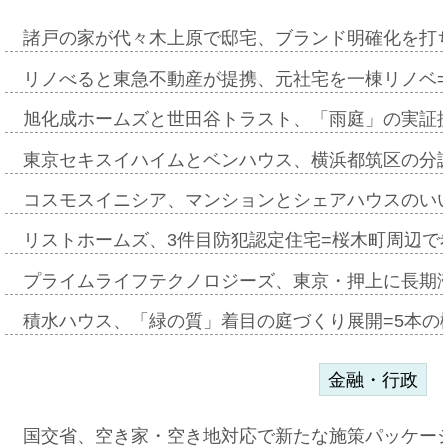
諸戸の家が代々木上原で邸宅、ブランド明確化を打
リノべると東急不動産が提携、元社宅を一棟リノベ
旭化成ホームズと世田谷トラスト、「雨庭」の実証
東京セキスイハイムとベンハウス、横浜都筑区の分
コスモスイニシア、マンションとシェアハウスのい
リストホームズ、3件目防犯認定住宅=桜木町周辺で
プライムライフテクノロジーズ、東京・押上に長期
積水ハウス、「緑の質」着目の庭づくり展開=5本の
金融・行政
国交省、空き家・空き地対応で新たな施策パッケー