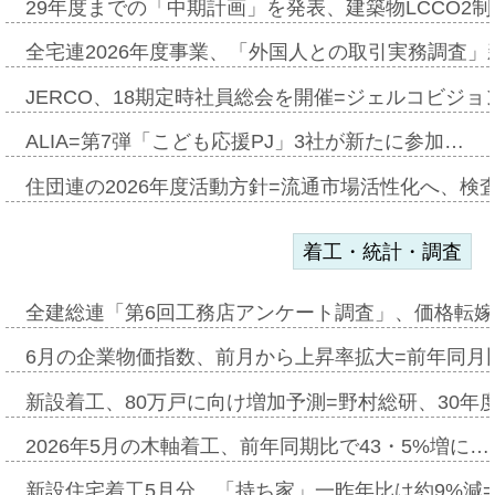
29年度までの「中期計画」を発表、建築物LCCO2
全宅連2026年度事業、「外国人との取引実務調査」新
JERCO、18期定時社員総会を開催=ジェルコビジョン
ALIA=第7弾「こども応援PJ」3社が新たに参加…
住団連の2026年度活動方針=流通市場活性化へ、検
着工・統計・調査
全建総連「第6回工務店アンケート調査」、価格転嫁
6月の企業物価指数、前月から上昇率拡大=前年同月比
新設着工、80万戸に向け増加予測=野村総研、30年
2026年5月の木軸着工、前年同期比で43・5%増に…
新設住宅着工5月分、「持ち家」一昨年比は約9%減=