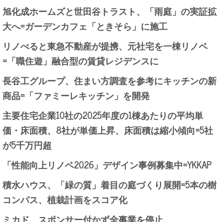
旭化成ホームズと世田谷トラスト、「雨庭」の実証拡
大へ=ガーデンカフェ「ときそら」に施工
リノべると東急不動産が提携、元社宅を一棟リノベ
=「職住遊」融合型の賃貸レジデンスに
長谷工グループ、住まい方調査を参考にキッチンの新
商品=「ファミーレキッチン」を開発
主要住宅企業10社の2025年度の1棟あたりの平均単
価・床面積、8社が単価上昇、床面積は縮小傾向=5社
が5千万円超
「性能向上リノベ2026」デザイン事例募集中=YKKAP
積水ハウス、「緑の質」着目の庭づくり展開=5本の樹
コンパス、植栽計画をスコア化
ミカド、スポンサー付かず全事業を停止