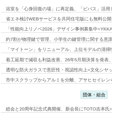
浴室を「心身回復の場」に再定義、「ビバス」活用し
省エネ検討WEBサービスを共同住宅版にも無料公開、
「性能向上リノベ2026」デザイン事例募集中=YKKA
約7割が物理鍵で管理、小学生の鍵管理に関する意識調査
「マイトーン」をリニューアル、上位モデルの清掃
着工延期で減収も利益改善、26年5月期決算を発表
透明な防火ガラスで意匠性・視認性向上=文化シヤ
市中スクラップからアルミを分離、アサヒセイレン
団体・組合
総会と20周年記念式典開催、新会長にTOTO吉本氏