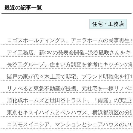
最近の記事一覧
住宅・工務店
ロゴスホールディングス、アエラホームの民事再生
アイ工務店、新CMの発表会開催=渋谷凪咲さんをキ
長谷工グループ、住まい方調査を参考にキッチンの
諸戸の家が代々木上原で邸宅、ブランド明確化を打
リノべると東急不動産が提携、元社宅を一棟リノベ
旭化成ホームズと世田谷トラスト、「雨庭」の実証
東京セキスイハイムとベンハウス、横浜都筑区の分
コスモスイニシア、マンションとシェアハウスのい