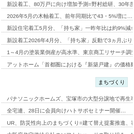
新設着工、80万戸に向け増加予測=野村総研、30年
2026年5月の木軸着工、前年同期比で43・5%増に…
新設住宅着工5月分、「持ち家」一昨年比は約9%減=
新設着工2026年4月分、「持ち家」反動で3ヵ月ぶ
1～4月の塗装業倒産が高水準、東京商工リサーチ調
アットホーム「首都圏における『新築戸建』の価格
まちづくり
パナソニックホームズ、宝塚市の大型分譲地で再生
全宅連、28日に会員向けハトサポセミナー開催…
UR、防災性向上のまちづくり=建て替え提案推進、