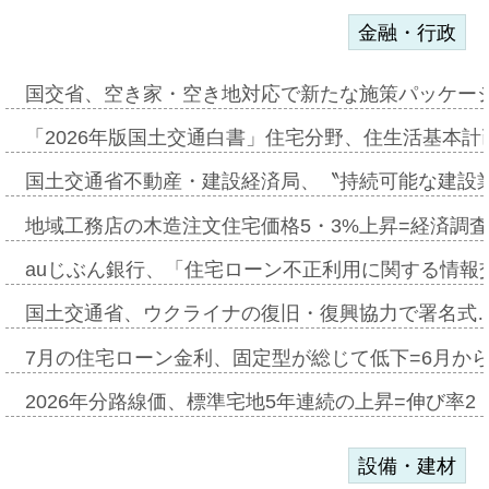
金融・行政
国交省、空き家・空き地対応で新たな施策パッケー
「2026年版国土交通白書」住宅分野、住生活基本計
国土交通省不動産・建設経済局、〝持続可能な建設
地域工務店の木造注文住宅価格5・3%上昇=経済調
auじぶん銀行、「住宅ローン不正利用に関する情報
国土交通省、ウクライナの復旧・復興協力で署名式
7月の住宅ローン金利、固定型が総じて低下=6月か
2026年分路線価、標準宅地5年連続の上昇=伸び率2・
設備・建材