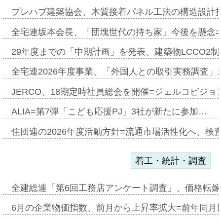
プレハブ建築協会、木質接着パネル工法の構造設計
全宅連坂本会長、「団塊世代の持ち家」今後を懸念
29年度までの「中期計画」を発表、建築物LCCO2
全宅連2026年度事業、「外国人との取引実務調査」新
JERCO、18期定時社員総会を開催=ジェルコビジョン
ALIA=第7弾「こども応援PJ」3社が新たに参加…
住団連の2026年度活動方針=流通市場活性化へ、検
着工・統計・調査
全建総連「第6回工務店アンケート調査」、価格転嫁
6月の企業物価指数、前月から上昇率拡大=前年同月比