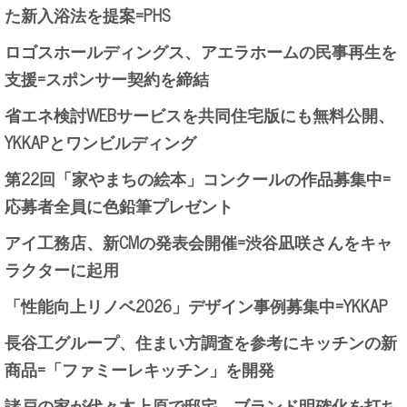
た新入浴法を提案=PHS
ロゴスホールディングス、アエラホームの民事再生を
支援=スポンサー契約を締結
省エネ検討WEBサービスを共同住宅版にも無料公開、
YKKAPとワンビルディング
第22回「家やまちの絵本」コンクールの作品募集中=
応募者全員に色鉛筆プレゼント
アイ工務店、新CMの発表会開催=渋谷凪咲さんをキャ
ラクターに起用
「性能向上リノベ2026」デザイン事例募集中=YKKAP
長谷工グループ、住まい方調査を参考にキッチンの新
商品=「ファミーレキッチン」を開発
諸戸の家が代々木上原で邸宅、ブランド明確化を打ち