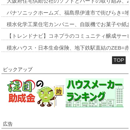
大阪府住宅供給公社のソフトとハードの取り組み、2
パナソニックホームズ、福島県伊達市で街びらき=
積水化学工業住宅カンパニー、自販機でお菓子や紙
【トレンドナビ】コネプラのコミュニティ醸成サー
積水ハウス・日本生命保険、地下鉄駅直結のZEB=赤坂
TOP
ピックアップ
広告