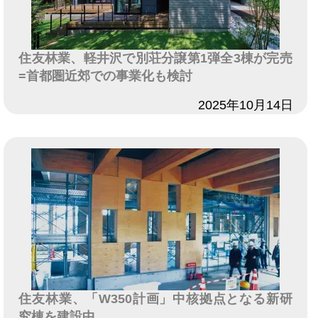
住友林業、軽井沢で別荘分譲第1弾全3棟が完売
=首都圏近郊での事業化も検討
日付
2025年10月14日
住友林業、「W350計画」中核拠点となる新研
究棟を建設中