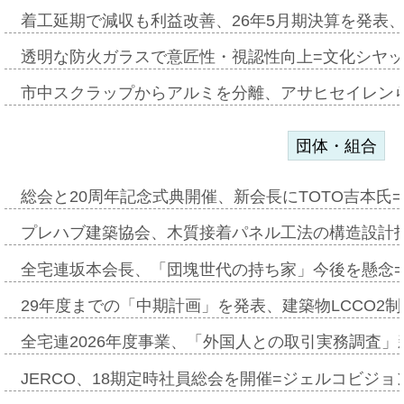
着工延期で減収も利益改善、26年5月期決算を発表
透明な防火ガラスで意匠性・視認性向上=文化シヤ
市中スクラップからアルミを分離、アサヒセイレン
団体・組合
総会と20周年記念式典開催、新会長にTOTO吉本氏
プレハブ建築協会、木質接着パネル工法の構造設計
全宅連坂本会長、「団塊世代の持ち家」今後を懸念
29年度までの「中期計画」を発表、建築物LCCO2
全宅連2026年度事業、「外国人との取引実務調査」新
JERCO、18期定時社員総会を開催=ジェルコビジョン