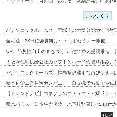
アットホーム「首都圏における『新築戸建』の価格
まちづくり
パナソニックホームズ、宝塚市の大型分譲地で再生
全宅連、28日に会員向けハトサポセミナー開催…
UR、防災性向上のまちづくり=建て替え提案推進、
大阪府住宅供給公社のソフトとハードの取り組み、2
パナソニックホームズ、福島県伊達市で街びらき=
積水化学工業住宅カンパニー、自販機でお菓子や紙
【トレンドナビ】コネプラのコミュニティ醸成サー
積水ハウス・日本生命保険、地下鉄駅直結のZEB=赤坂
TOP