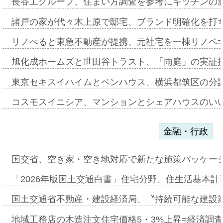
長谷工グループ、住まい方調査を参考にキッチンの
諸戸の家が代々木上原で邸宅、ブランド明確化を打
リノべると東急不動産が提携、元社宅を一棟リノベ
旭化成ホームズと世田谷トラスト、「雨庭」の実証
東京セキスイハイムとベンハウス、横浜都筑区の分
コスモスイニシア、マンションとシェアハウスのい
金融・行政
国交省、空き家・空き地対応で新たな施策パッケー
「2026年版国土交通白書」住宅分野、住生活基本計
国土交通省不動産・建設経済局、〝持続可能な建設
地域工務店の木造注文住宅価格5・3%上昇=経済調