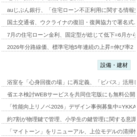
auじぶん銀行、「住宅ローン不正利用に関する情報
国土交通省、ウクライナの復旧・復興協力で署名式
7月の住宅ローン金利、固定型が総じて低下=6月か
2026年分路線価、標準宅地5年連続の上昇=伸び率2・
設備・建材
浴室を「心身回復の場」に再定義、「ビバス」活用し
省エネ検討WEBサービスを共同住宅版にも無料公開、
「性能向上リノベ2026」デザイン事例募集中=YKKA
約7割が物理鍵で管理、小学生の鍵管理に関する意識調査
「マイトーン」をリニューアル、上位モデルの清掃