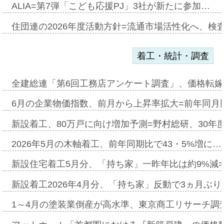
ALIA=第7弾「こども応援PJ」3社が新たに参加…
住団連の2026年度活動方針=流通市場活性化へ、検
着工・統計・調査
全建総連「第6回工務店アンケート調査」、価格転嫁
6月の企業物価指数、前月から上昇率拡大=前年同月比
新設着工、80万戸に向け増加予測=野村総研、30年
2026年5月の木軸着工、前年同期比で43・5%増に…
新設住宅着工5月分、「持ち家」一昨年比は約9%減=
新設着工2026年4月分、「持ち家」反動で3ヵ月ぶ
1～4月の塗装業倒産が高水準、東京商工リサーチ調