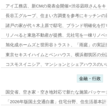
アイ工務店、新CMの発表会開催=渋谷凪咲さんをキ
長谷工グループ、住まい方調査を参考にキッチンの
諸戸の家が代々木上原で邸宅、ブランド明確化を打
リノべると東急不動産が提携、元社宅を一棟リノベ
旭化成ホームズと世田谷トラスト、「雨庭」の実証
東京セキスイハイムとベンハウス、横浜都筑区の分
コスモスイニシア、マンションとシェアハウスのい
金融・行政
国交省、空き家・空き地対応で新たな施策パッケー
「2026年版国土交通白書」住宅分野、住生活基本計