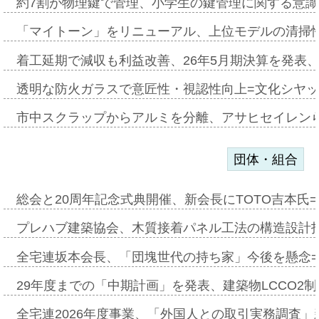
約7割が物理鍵で管理、小学生の鍵管理に関する意識調査
「マイトーン」をリニューアル、上位モデルの清掃
着工延期で減収も利益改善、26年5月期決算を発表
透明な防火ガラスで意匠性・視認性向上=文化シヤ
市中スクラップからアルミを分離、アサヒセイレン
団体・組合
総会と20周年記念式典開催、新会長にTOTO吉本氏
プレハブ建築協会、木質接着パネル工法の構造設計
全宅連坂本会長、「団塊世代の持ち家」今後を懸念
29年度までの「中期計画」を発表、建築物LCCO2
全宅連2026年度事業、「外国人との取引実務調査」新