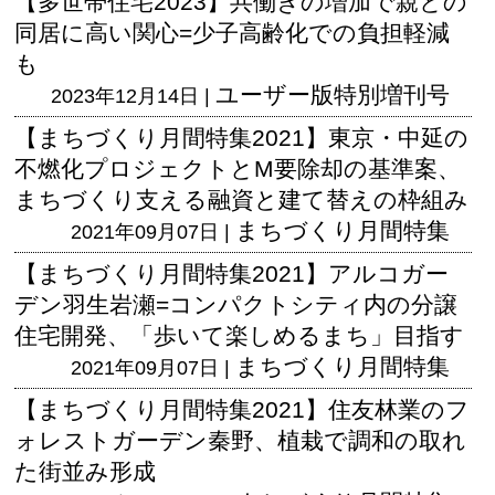
【多世帯住宅2023】共働きの増加で親との
同居に高い関心=少子高齢化での負担軽減
も
ユーザー版
特別増刊号
2023年12月14日 |
【まちづくり月間特集2021】東京・中延の
不燃化プロジェクトとM要除却の基準案、
まちづくり支える融資と建て替えの枠組み
まちづくり月間特集
2021年09月07日 |
【まちづくり月間特集2021】アルコガー
デン羽生岩瀬=コンパクトシティ内の分譲
住宅開発、「歩いて楽しめるまち」目指す
まちづくり月間特集
2021年09月07日 |
【まちづくり月間特集2021】住友林業のフ
ォレストガーデン秦野、植栽で調和の取れ
た街並み形成