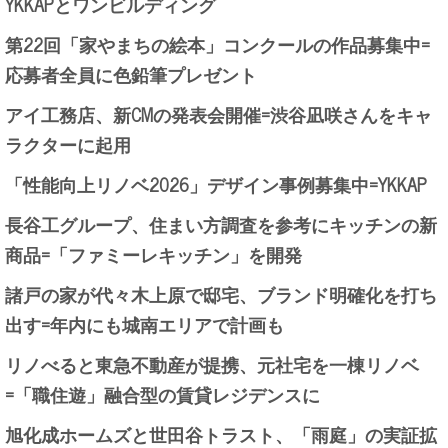
YKKAPとワンビルディング
第22回「家やまちの絵本」コンクールの作品募集中=
応募者全員に色鉛筆プレゼント
アイ工務店、新CMの発表会開催=渋谷凪咲さんをキャ
ラクターに起用
「性能向上リノベ2026」デザイン事例募集中=YKKAP
長谷工グループ、住まい方調査を参考にキッチンの新
商品=「ファミーレキッチン」を開発
諸戸の家が代々木上原で邸宅、ブランド明確化を打ち
出す=年内にも城南エリアで計画も
リノべると東急不動産が提携、元社宅を一棟リノベ
=「職住遊」融合型の賃貸レジデンスに
旭化成ホームズと世田谷トラスト、「雨庭」の実証拡