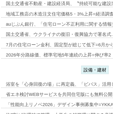
国土交通省不動産・建設経済局、〝持続可能な建設
地域工務店の木造注文住宅価格5・3%上昇=経済調
auじぶん銀行、「住宅ローン不正利用に関する情報
国土交通省、ウクライナの復旧・復興協力で署名式
7月の住宅ローン金利、固定型が総じて低下=6月か
2026年分路線価、標準宅地5年連続の上昇=伸び率2・
設備・建材
浴室を「心身回復の場」に再定義、「ビバス」活用し
省エネ検討WEBサービスを共同住宅版にも無料公開、
「性能向上リノベ2026」デザイン事例募集中=YKKA