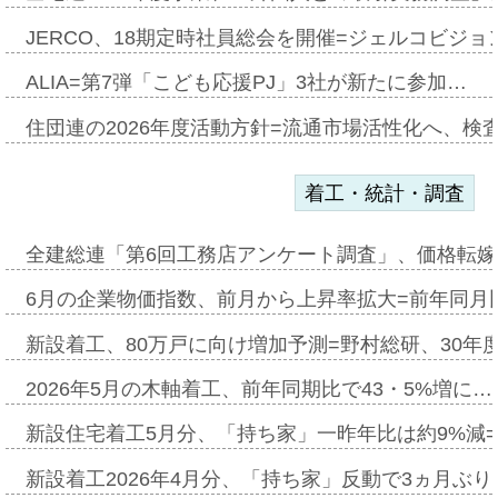
JERCO、18期定時社員総会を開催=ジェルコビジョン
ALIA=第7弾「こども応援PJ」3社が新たに参加…
住団連の2026年度活動方針=流通市場活性化へ、検
着工・統計・調査
全建総連「第6回工務店アンケート調査」、価格転嫁
6月の企業物価指数、前月から上昇率拡大=前年同月比
新設着工、80万戸に向け増加予測=野村総研、30年
2026年5月の木軸着工、前年同期比で43・5%増に…
新設住宅着工5月分、「持ち家」一昨年比は約9%減=
新設着工2026年4月分、「持ち家」反動で3ヵ月ぶ