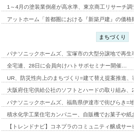
1～4月の塗装業倒産が高水準、東京商工リサーチ調
アットホーム「首都圏における『新築戸建』の価格
まちづくり
パナソニックホームズ、宝塚市の大型分譲地で再生
全宅連、28日に会員向けハトサポセミナー開催…
UR、防災性向上のまちづくり=建て替え提案推進、
大阪府住宅供給公社のソフトとハードの取り組み、2
パナソニックホームズ、福島県伊達市で街びらき=
積水化学工業住宅カンパニー、自販機でお菓子や紙
【トレンドナビ】コネプラのコミュニティ醸成サー