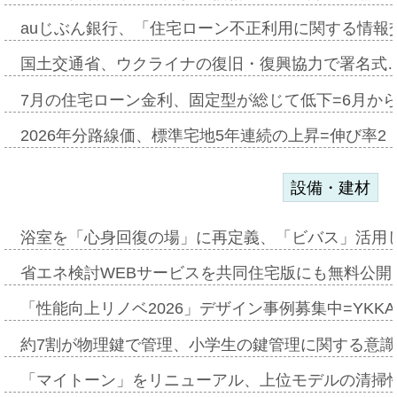
auじぶん銀行、「住宅ローン不正利用に関する情報
国土交通省、ウクライナの復旧・復興協力で署名式
7月の住宅ローン金利、固定型が総じて低下=6月か
2026年分路線価、標準宅地5年連続の上昇=伸び率2・
設備・建材
浴室を「心身回復の場」に再定義、「ビバス」活用し
省エネ検討WEBサービスを共同住宅版にも無料公開、
「性能向上リノベ2026」デザイン事例募集中=YKKA
約7割が物理鍵で管理、小学生の鍵管理に関する意識調査
「マイトーン」をリニューアル、上位モデルの清掃