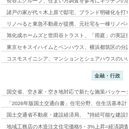
長谷工グループ、住まい方調査を参考にキッチンの
諸戸の家が代々木上原で邸宅、ブランド明確化を打
リノべると東急不動産が提携、元社宅を一棟リノベ
旭化成ホームズと世田谷トラスト、「雨庭」の実証
東京セキスイハイムとベンハウス、横浜都筑区の分
コスモスイニシア、マンションとシェアハウスのい
金融・行政
国交省、空き家・空き地対応で新たな施策パッケー
「2026年版国土交通白書」住宅分野、住生活基本計
国土交通省不動産・建設経済局、〝持続可能な建設
地域工務店の木造注文住宅価格5・3%上昇=経済調