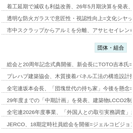
着工延期で減収も利益改善、26年5月期決算を発表
透明な防火ガラスで意匠性・視認性向上=文化シヤ
市中スクラップからアルミを分離、アサヒセイレン
団体・組合
総会と20周年記念式典開催、新会長にTOTO吉本氏
プレハブ建築協会、木質接着パネル工法の構造設計
全宅連坂本会長、「団塊世代の持ち家」今後を懸念
29年度までの「中期計画」を発表、建築物LCCO2
全宅連2026年度事業、「外国人との取引実務調査」新
JERCO、18期定時社員総会を開催=ジェルコビジョン