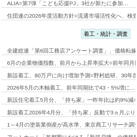
ALIA=第7弾「こども応援PJ」3社が新たに参加…
住団連の2026年度活動方針=流通市場活性化へ、検
着工・統計・調査
全建総連「第6回工務店アンケート調査」、価格転嫁
6月の企業物価指数、前月から上昇率拡大=前年同月比
新設着工、80万戸に向け増加予測=野村総研、30年
2026年5月の木軸着工、前年同期比で43・5%増に…
新設住宅着工5月分、「持ち家」一昨年比は約9%減=
新設着工2026年4月分、「持ち家」反動で3ヵ月ぶ
1～4月の塗装業倒産が高水準、東京商工リサーチ調