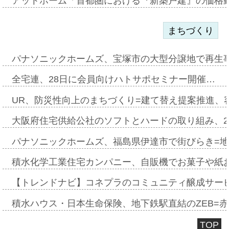
アットホーム「首都圏における『新築戸建』の価格
まちづくり
パナソニックホームズ、宝塚市の大型分譲地で再生
全宅連、28日に会員向けハトサポセミナー開催…
UR、防災性向上のまちづくり=建て替え提案推進、
大阪府住宅供給公社のソフトとハードの取り組み、2
パナソニックホームズ、福島県伊達市で街びらき=
積水化学工業住宅カンパニー、自販機でお菓子や紙
【トレンドナビ】コネプラのコミュニティ醸成サー
積水ハウス・日本生命保険、地下鉄駅直結のZEB=赤坂
TOP