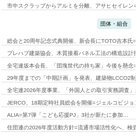
市中スクラップからアルミを分離、アサヒセイレン
団体・組合
総会と20周年記念式典開催、新会長にTOTO吉本氏
プレハブ建築協会、木質接着パネル工法の構造設計
全宅連坂本会長、「団塊世代の持ち家」今後を懸念
29年度までの「中期計画」を発表、建築物LCCO2
全宅連2026年度事業、「外国人との取引実務調査」新
JERCO、18期定時社員総会を開催=ジェルコビジョン
ALIA=第7弾「こども応援PJ」3社が新たに参加…
住団連の2026年度活動方針=流通市場活性化へ、検