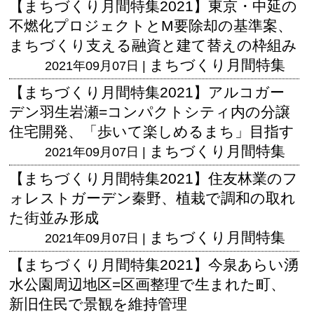
【まちづくり月間特集2021】東京・中延の
不燃化プロジェクトとM要除却の基準案、
まちづくり支える融資と建て替えの枠組み
まちづくり月間特集
2021年09月07日 |
【まちづくり月間特集2021】アルコガー
デン羽生岩瀬=コンパクトシティ内の分譲
住宅開発、「歩いて楽しめるまち」目指す
まちづくり月間特集
2021年09月07日 |
【まちづくり月間特集2021】住友林業のフ
ォレストガーデン秦野、植栽で調和の取れ
た街並み形成
まちづくり月間特集
2021年09月07日 |
【まちづくり月間特集2021】今泉あらい湧
水公園周辺地区=区画整理で生まれた町、
新旧住民で景観を維持管理