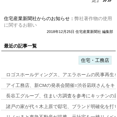
足』
住宅産業新聞社からのお知らせ：
弊社著作物の使用
に関するお願い
2018年12月25日 住宅産業新聞社 編集部
最近の記事一覧
住宅・工務店
ロゴスホールディングス、アエラホームの民事再生
アイ工務店、新CMの発表会開催=渋谷凪咲さんをキ
長谷工グループ、住まい方調査を参考にキッチンの
諸戸の家が代々木上原で邸宅、ブランド明確化を打
リノべると東急不動産が提携、元社宅を一棟リノベ