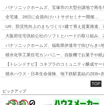
パナソニックホームズ、宝塚市の大型分譲地で再生
全宅連、28日に会員向けハトサポセミナー開催…
UR、防災性向上のまちづくり=建て替え提案推進、
大阪府住宅供給公社のソフトとハードの取り組み、2
パナソニックホームズ、福島県伊達市で街びらき=
積水化学工業住宅カンパニー、自販機でお菓子や紙
【トレンドナビ】コネプラのコミュニティ醸成サー
積水ハウス・日本生命保険、地下鉄駅直結のZEB=赤坂
TOP
ピックアップ