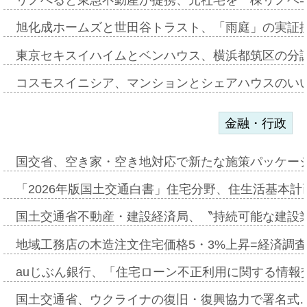
旭化成ホームズと世田谷トラスト、「雨庭」の実証
東京セキスイハイムとベンハウス、横浜都筑区の分
コスモスイニシア、マンションとシェアハウスのい
金融・行政
国交省、空き家・空き地対応で新たな施策パッケー
「2026年版国土交通白書」住宅分野、住生活基本計
国土交通省不動産・建設経済局、〝持続可能な建設
地域工務店の木造注文住宅価格5・3%上昇=経済調
auじぶん銀行、「住宅ローン不正利用に関する情報
国土交通省、ウクライナの復旧・復興協力で署名式