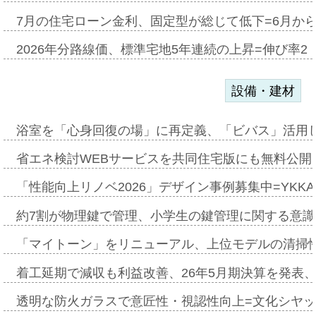
7月の住宅ローン金利、固定型が総じて低下=6月か
2026年分路線価、標準宅地5年連続の上昇=伸び率2・
設備・建材
浴室を「心身回復の場」に再定義、「ビバス」活用し
省エネ検討WEBサービスを共同住宅版にも無料公開、
「性能向上リノベ2026」デザイン事例募集中=YKKA
約7割が物理鍵で管理、小学生の鍵管理に関する意識調査
「マイトーン」をリニューアル、上位モデルの清掃
着工延期で減収も利益改善、26年5月期決算を発表
透明な防火ガラスで意匠性・視認性向上=文化シヤ