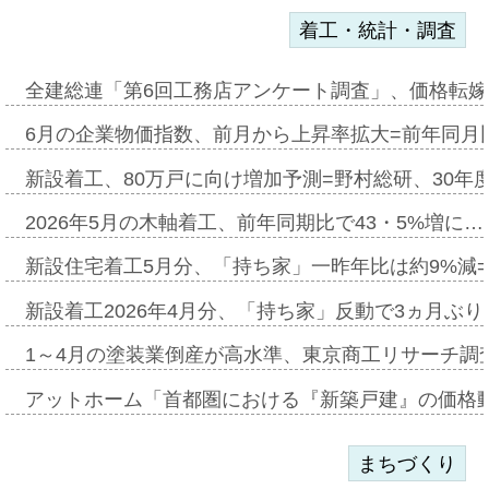
着工・統計・調査
全建総連「第6回工務店アンケート調査」、価格転嫁
6月の企業物価指数、前月から上昇率拡大=前年同月比
新設着工、80万戸に向け増加予測=野村総研、30年
2026年5月の木軸着工、前年同期比で43・5%増に…
新設住宅着工5月分、「持ち家」一昨年比は約9%減=
新設着工2026年4月分、「持ち家」反動で3ヵ月ぶ
1～4月の塗装業倒産が高水準、東京商工リサーチ調
アットホーム「首都圏における『新築戸建』の価格
まちづくり