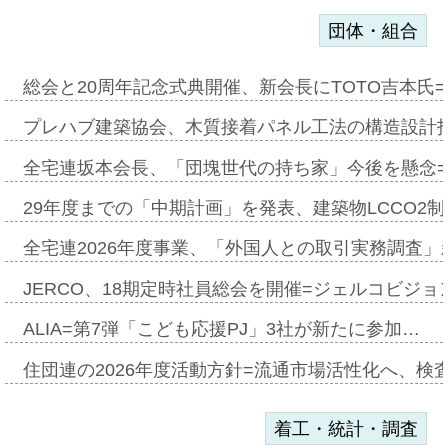
団体・組合
総会と20周年記念式典開催、新会長にTOTO吉本氏
プレハブ建築協会、木質接着パネル工法の構造設計
全宅連坂本会長、「団塊世代の持ち家」今後を懸念
29年度までの「中期計画」を発表、建築物LCCO2
全宅連2026年度事業、「外国人との取引実務調査」新
JERCO、18期定時社員総会を開催=ジェルコビジョン
ALIA=第7弾「こども応援PJ」3社が新たに参加…
住団連の2026年度活動方針=流通市場活性化へ、検
着工・統計・調査