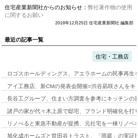
住宅産業新聞社からのお知らせ：
弊社著作物の使用
に関するお願い
2018年12月25日 住宅産業新聞社 編集部
最近の記事一覧
住宅・工務店
ロゴスホールディングス、アエラホームの民事再生
アイ工務店、新CMの発表会開催=渋谷凪咲さんをキ
長谷工グループ、住まい方調査を参考にキッチンの
諸戸の家が代々木上原で邸宅、ブランド明確化を打
リノべると東急不動産が提携、元社宅を一棟リノベ
旭化成ホームズと世田谷トラスト、「雨庭」の実証