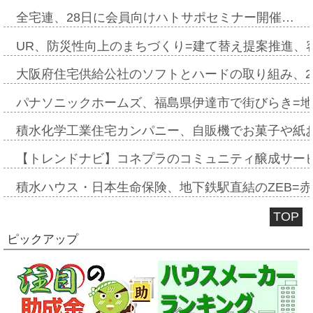
全宅連、28日に会員向けハトサポセミナー開催…
UR、防災性向上のまちづくり=建て替え提案推進、
大阪府住宅供給公社のソフトとハードの取り組み、2
パナソニックホームズ、福島県伊達市で街びらき=
積水化学工業住宅カンパニー、自販機でお菓子や紙
【トレンドナビ】コネプラのコミュニティ醸成サー
積水ハウス・日本生命保険、地下鉄駅直結のZEB=赤坂
TOP
ピックアップ