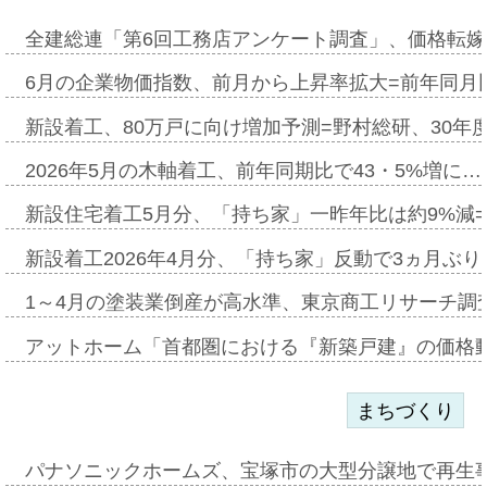
全建総連「第6回工務店アンケート調査」、価格転嫁
6月の企業物価指数、前月から上昇率拡大=前年同月比
新設着工、80万戸に向け増加予測=野村総研、30年
2026年5月の木軸着工、前年同期比で43・5%増に…
新設住宅着工5月分、「持ち家」一昨年比は約9%減=
新設着工2026年4月分、「持ち家」反動で3ヵ月ぶ
1～4月の塗装業倒産が高水準、東京商工リサーチ調
アットホーム「首都圏における『新築戸建』の価格
まちづくり
パナソニックホームズ、宝塚市の大型分譲地で再生