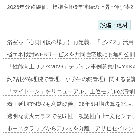
2026年分路線価、標準宅地5年連続の上昇=伸び率2・
設備・建材
浴室を「心身回復の場」に再定義、「ビバス」活用し
省エネ検討WEBサービスを共同住宅版にも無料公開、
「性能向上リノベ2026」デザイン事例募集中=YKKA
約7割が物理鍵で管理、小学生の鍵管理に関する意識調査
「マイトーン」をリニューアル、上位モデルの清掃
着工延期で減収も利益改善、26年5月期決算を発表
透明な防火ガラスで意匠性・視認性向上=文化シヤ
市中スクラップからアルミを分離、アサヒセイレン