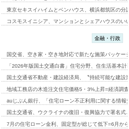
東京セキスイハイムとベンハウス、横浜都筑区の分
コスモスイニシア、マンションとシェアハウスのい
金融・行政
国交省、空き家・空き地対応で新たな施策パッケー
「2026年版国土交通白書」住宅分野、住生活基本計
国土交通省不動産・建設経済局、〝持続可能な建設
地域工務店の木造注文住宅価格5・3%上昇=経済調
auじぶん銀行、「住宅ローン不正利用に関する情報
国土交通省、ウクライナの復旧・復興協力で署名式
7月の住宅ローン金利、固定型が総じて低下=6月か