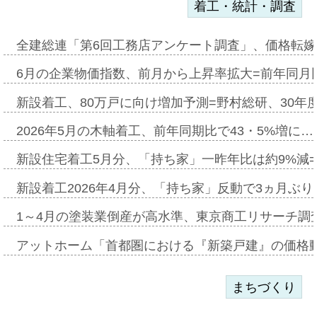
着工・統計・調査
全建総連「第6回工務店アンケート調査」、価格転嫁
6月の企業物価指数、前月から上昇率拡大=前年同月比
新設着工、80万戸に向け増加予測=野村総研、30年
2026年5月の木軸着工、前年同期比で43・5%増に…
新設住宅着工5月分、「持ち家」一昨年比は約9%減=
新設着工2026年4月分、「持ち家」反動で3ヵ月ぶ
1～4月の塗装業倒産が高水準、東京商工リサーチ調
アットホーム「首都圏における『新築戸建』の価格
まちづくり