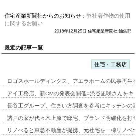
住宅産業新聞社からのお知らせ：
弊社著作物の使用
に関するお願い
2018年12月25日 住宅産業新聞社 編集部
最近の記事一覧
住宅・工務店
ロゴスホールディングス、アエラホームの民事再生
アイ工務店、新CMの発表会開催=渋谷凪咲さんをキ
長谷工グループ、住まい方調査を参考にキッチンの
諸戸の家が代々木上原で邸宅、ブランド明確化を打
リノべると東急不動産が提携、元社宅を一棟リノベ