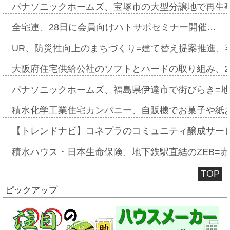
パナソニックホームズ、宝塚市の大型分譲地で再生
全宅連、28日に会員向けハトサポセミナー開催…
UR、防災性向上のまちづくり=建て替え提案推進、
大阪府住宅供給公社のソフトとハードの取り組み、2
パナソニックホームズ、福島県伊達市で街びらき=
積水化学工業住宅カンパニー、自販機でお菓子や紙
【トレンドナビ】コネプラのコミュニティ醸成サー
積水ハウス・日本生命保険、地下鉄駅直結のZEB=赤坂
TOP
ピックアップ