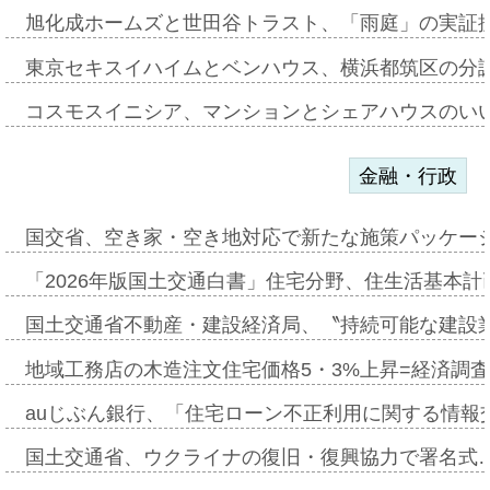
旭化成ホームズと世田谷トラスト、「雨庭」の実証
東京セキスイハイムとベンハウス、横浜都筑区の分
コスモスイニシア、マンションとシェアハウスのい
金融・行政
国交省、空き家・空き地対応で新たな施策パッケー
「2026年版国土交通白書」住宅分野、住生活基本計
国土交通省不動産・建設経済局、〝持続可能な建設
地域工務店の木造注文住宅価格5・3%上昇=経済調
auじぶん銀行、「住宅ローン不正利用に関する情報
国土交通省、ウクライナの復旧・復興協力で署名式