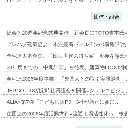
市中スクラップからアルミを分離、アサヒセイレン
団体・組合
総会と20周年記念式典開催、新会長にTOTO吉本氏
プレハブ建築協会、木質接着パネル工法の構造設計
全宅連坂本会長、「団塊世代の持ち家」今後を懸念
29年度までの「中期計画」を発表、建築物LCCO2
全宅連2026年度事業、「外国人との取引実務調査」新
JERCO、18期定時社員総会を開催=ジェルコビジョン
ALIA=第7弾「こども応援PJ」3社が新たに参加…
住団連の2026年度活動方針=流通市場活性化へ、検