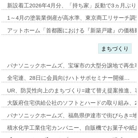
新設着工2026年4月分、「持ち家」反動で3ヵ月ぶ
1～4月の塗装業倒産が高水準、東京商工リサーチ調
アットホーム「首都圏における『新築戸建』の価格
まちづくり
パナソニックホームズ、宝塚市の大型分譲地で再生
全宅連、28日に会員向けハトサポセミナー開催…
UR、防災性向上のまちづくり=建て替え提案推進、
大阪府住宅供給公社のソフトとハードの取り組み、2
パナソニックホームズ、福島県伊達市で街びらき=
積水化学工業住宅カンパニー、自販機でお菓子や紙