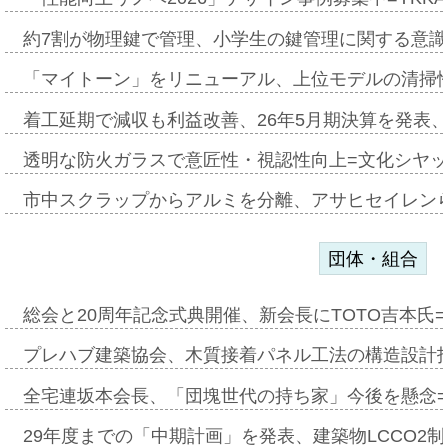
約7割が物理鍵で管理、小学生の鍵管理に関する意識調査
「マイトーン」をリニューアル、上位モデルの清掃
着工延期で減収も利益改善、26年5月期決算を発表
透明な防火ガラスで意匠性・視認性向上=文化シヤ
市中スクラップからアルミを分離、アサヒセイレン
団体・組合
総会と20周年記念式典開催、新会長にTOTO吉本氏
プレハブ建築協会、木質接着パネル工法の構造設計
全宅連坂本会長、「団塊世代の持ち家」今後を懸念
29年度までの「中期計画」を発表、建築物LCCO2