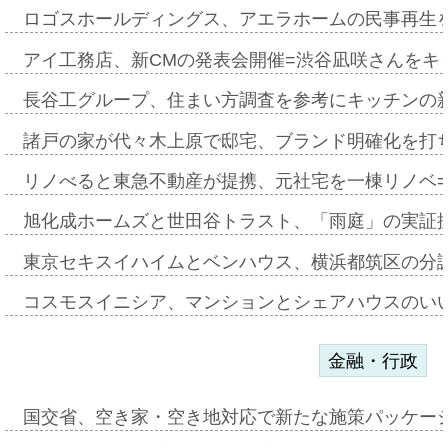
ロゴスホールディングス、アエラホームの民事再生
アイ工務店、新CMの発表会開催=渋谷凪咲さんをキ
長谷工グループ、住まい方調査を参考にキッチンの
諸戸の家が代々木上原で邸宅、ブランド明確化を打
リノべると東急不動産が提携、元社宅を一棟リノベ
旭化成ホームズと世田谷トラスト、「雨庭」の実証
東京セキスイハイムとベンハウス、横浜都筑区の分
コスモスイニシア、マンションとシェアハウスのい
金融・行政
国交省、空き家・空き地対応で新たな施策パッケー