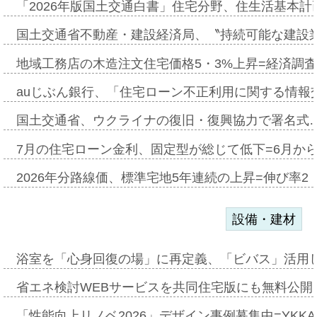
「2026年版国土交通白書」住宅分野、住生活基本計
国土交通省不動産・建設経済局、〝持続可能な建設
地域工務店の木造注文住宅価格5・3%上昇=経済調
auじぶん銀行、「住宅ローン不正利用に関する情報
国土交通省、ウクライナの復旧・復興協力で署名式
7月の住宅ローン金利、固定型が総じて低下=6月か
2026年分路線価、標準宅地5年連続の上昇=伸び率2・
設備・建材
浴室を「心身回復の場」に再定義、「ビバス」活用し
省エネ検討WEBサービスを共同住宅版にも無料公開、
「性能向上リノベ2026」デザイン事例募集中=YKKA