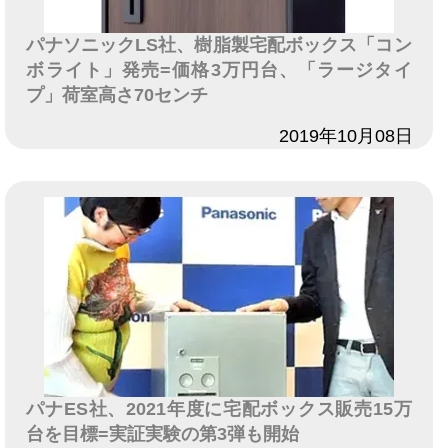
パナソニックLS社、樹脂製宅配ボックス「コン
ボライト」発売=価格3万円台、「ラージタイ
プ」荷室高さ70センチ
日付
2019年10月08日
パナES社、2021年度に宅配ボックス販売15万
台を目標=実証実験の第3弾も開始