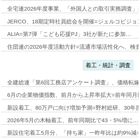
全宅連2026年度事業、「外国人との取引実務調査」新
JERCO、18期定時社員総会を開催=ジェルコビジョン
ALIA=第7弾「こども応援PJ」3社が新たに参加…
住団連の2026年度活動方針=流通市場活性化へ、検
着工・統計・調査
全建総連「第6回工務店アンケート調査」、価格転嫁
6月の企業物価指数、前月から上昇率拡大=前年同月比
新設着工、80万戸に向け増加予測=野村総研、30年
2026年5月の木軸着工、前年同期比で43・5%増に…
新設住宅着工5月分、「持ち家」一昨年比は約9%減=