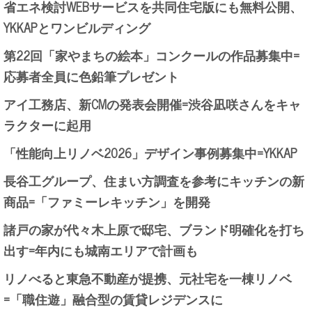
省エネ検討WEBサービスを共同住宅版にも無料公開、
YKKAPとワンビルディング
第22回「家やまちの絵本」コンクールの作品募集中=
応募者全員に色鉛筆プレゼント
アイ工務店、新CMの発表会開催=渋谷凪咲さんをキャ
ラクターに起用
「性能向上リノベ2026」デザイン事例募集中=YKKAP
長谷工グループ、住まい方調査を参考にキッチンの新
商品=「ファミーレキッチン」を開発
諸戸の家が代々木上原で邸宅、ブランド明確化を打ち
出す=年内にも城南エリアで計画も
リノべると東急不動産が提携、元社宅を一棟リノベ
=「職住遊」融合型の賃貸レジデンスに