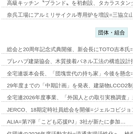
高級キッチン〝ブランド〟を初創設、タカラスタン
奈呉工場にアルミリサイクル専用炉を増設=三協立
団体・組合
総会と20周年記念式典開催、新会長にTOTO吉本氏
プレハブ建築協会、木質接着パネル工法の構造設計
全宅連坂本会長、「団塊世代の持ち家」今後を懸念
29年度までの「中期計画」を発表、建築物LCCO2
全宅連2026年度事業、「外国人との取引実務調査」新
JERCO、18期定時社員総会を開催=ジェルコビジョン
ALIA=第7弾「こども応援PJ」3社が新たに参加…
住団連の2026年度活動方針=流通市場活性化へ、検