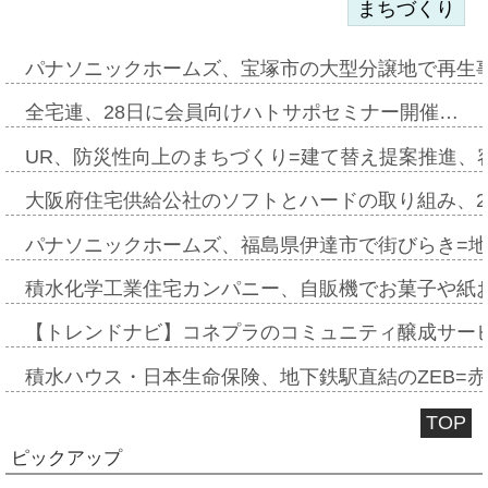
まちづくり
パナソニックホームズ、宝塚市の大型分譲地で再生
全宅連、28日に会員向けハトサポセミナー開催…
UR、防災性向上のまちづくり=建て替え提案推進、
大阪府住宅供給公社のソフトとハードの取り組み、2
パナソニックホームズ、福島県伊達市で街びらき=
積水化学工業住宅カンパニー、自販機でお菓子や紙
【トレンドナビ】コネプラのコミュニティ醸成サー
積水ハウス・日本生命保険、地下鉄駅直結のZEB=赤坂
TOP
ピックアップ