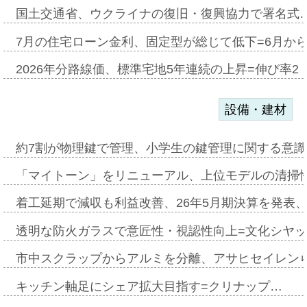
国土交通省、ウクライナの復旧・復興協力で署名式
7月の住宅ローン金利、固定型が総じて低下=6月か
2026年分路線価、標準宅地5年連続の上昇=伸び率2・
設備・建材
約7割が物理鍵で管理、小学生の鍵管理に関する意識調査
「マイトーン」をリニューアル、上位モデルの清掃
着工延期で減収も利益改善、26年5月期決算を発表
透明な防火ガラスで意匠性・視認性向上=文化シヤ
市中スクラップからアルミを分離、アサヒセイレン
キッチン軸足にシェア拡大目指す=クリナップ…