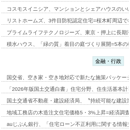
コスモスイニシア、マンションとシェアハウスのい
リストホームズ、3件目防犯認定住宅=桜木町周辺で
プライムライフテクノロジーズ、東京・押上に長期
積水ハウス、「緑の質」着目の庭づくり展開=5本の
金融・行政
国交省、空き家・空き地対応で新たな施策パッケー
「2026年版国土交通白書」住宅分野、住生活基本計
国土交通省不動産・建設経済局、〝持続可能な建設
地域工務店の木造注文住宅価格5・3%上昇=経済調
auじぶん銀行、「住宅ローン不正利用に関する情報