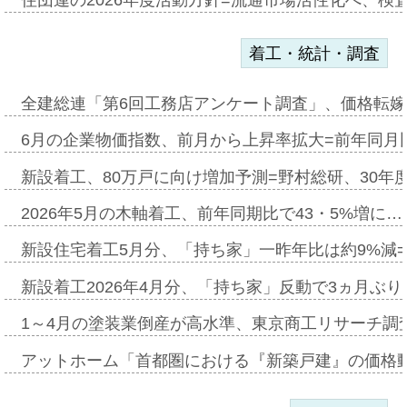
着工・統計・調査
全建総連「第6回工務店アンケート調査」、価格転嫁
6月の企業物価指数、前月から上昇率拡大=前年同月比
新設着工、80万戸に向け増加予測=野村総研、30年
2026年5月の木軸着工、前年同期比で43・5%増に…
新設住宅着工5月分、「持ち家」一昨年比は約9%減=
新設着工2026年4月分、「持ち家」反動で3ヵ月ぶ
1～4月の塗装業倒産が高水準、東京商工リサーチ調
アットホーム「首都圏における『新築戸建』の価格