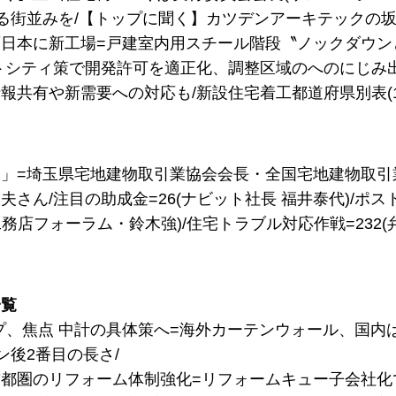
る街並みを/【トップに聞く】カツデンアーキテックの
日本に新工場=戸建室内用スチール階段〝ノックダウン
トシティ策で開発許可を適正化、調整区域のへのにじみ
報共有や新需要への対応も/新設住宅着工都道府県別表(1
」=埼玉県宅地建物取引業協会会長・全国宅地建物取引
夫さん/注目の助成金=26(ナビット社長 福井泰代)/ポ
(工務店フォーラム・鈴木強)/住宅トラブル対応作戦=232
一覧
ループ、焦点 中計の具体策へ=海外カーテンウォール、国内
ン後2番目の長さ/
都圏のリフォーム体制強化=リフォームキュー子会社化