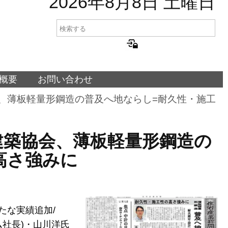
2026年8月8日 土曜日
概要
お問い合わせ
建築協会、薄板軽量形鋼造の普及へ地ならし=耐久性・施工
CFS建築協会、薄板軽量形鋼造の
高さ強みに
たな実績追加/
ム社長)・山川洋氏