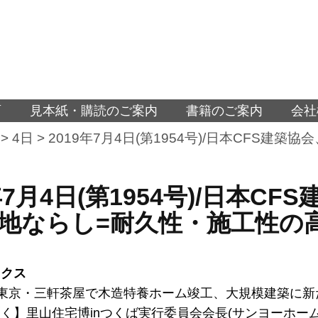
面
見本紙・購読のご案内
書籍のご案内
会社
>
4日
>
2019年7月4日(第1954号)/日本CFS
9年7月4日(第1954号)/日本
地ならし=耐久性・施工性の
ックス
東京・三軒茶屋で木造特養ホーム竣工、大規模建築に新
く】里山住宅博inつくば実行委員会会長(サンヨーホー