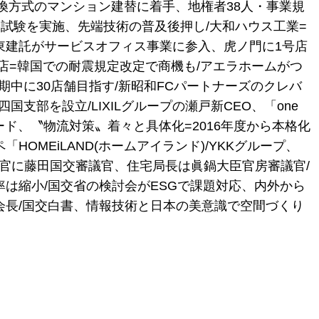
換方式のマンション建替に着手、地権者38人・事業規
試験を実施、先端技術の普及後押し/大和ハウス工業=
東建託がサービスオフィス事業に参入、虎ノ門に1号店
工店=韓国での耐震規定改定で商機も/アエラホームがつ
期中に30店舗目指す/新昭和FCパートナーズのクレバ
国支部を設立/LIXILグループの瀬戸新CEO、「one
ード、〝物流対策〟着々と具体化=2016年度から本格化
OMEiLAND(ホームアイランド)/YKKグループ、
務次官に藤田国交審議官、住宅局長は眞鍋大臣官房審議官/
率は縮小/国交省の検討会がESGで課題対応、内外から
会長/国交白書、情報技術と日本の美意識で空間づくり