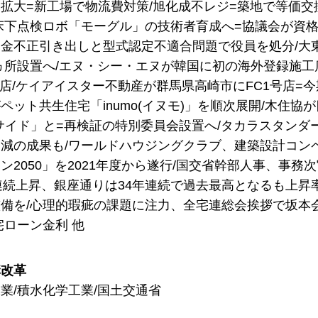
拡大=新工場で物流費対策/旭化成不レジ=築地で等価交
床下点検ロボ「モーグル」の技術者育成へ=協議会が資格
金不正引き出しと型式認定不適合問題で役員を処分/大
6ヵ所設置へ/エヌ・シー・エヌが韓国に初の海外登録施
号店/ケイアイスター不動産が群馬県高崎市にFC1号店=今
ット共生住宅「inumo(イヌモ)」を順次展開/木住協が四
ノーサイド」と=再検証の特別委員会設置へ/タカラスタンダ
減の成果も/ワールドハウジングクラブ、建築設計コンペ「H
ン2050」を2021年度から遂行/国交省幹部人事、事
連続上昇、銀座通りは34年連続で過去最高となるも上昇
備を/心理的瑕疵の課題に注力、全宅連総会挨拶で坂本
宅ローン金利 他
構改革
業/積水化学工業/国土交通省