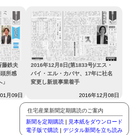
2016年12月8日(第1833号)/エス・
/斉藤鉄夫
バイ・エル・カバヤ、17年に社名
年頭所感
変更し新規事業着手
へ」
日付
2016年12月08日
年01月09日
住宅産業新聞定期購読のご案内
新聞を定期購読
|
見本紙をダウンロード
電子版で購読
|
デジタル新聞を立ち読み