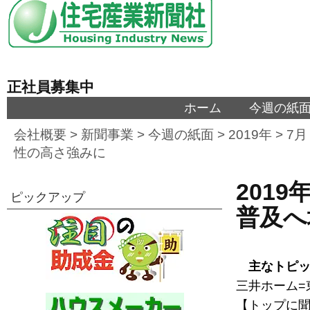
正社員募集中
ホーム
今週の紙
会社概要
>
新聞事業
>
今週の紙面
>
2019年
>
7月
性の高さ強みに
201
ピックアップ
普及へ
主なトピ
三井ホーム=
【トップに聞