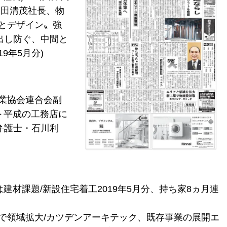
坂田清茂社長、物
とデザイン〟強
出し防ぐ、中間と
9年5月分)
業協会連合会副
スト平成の工務店に
(弁護士・石川利
は建材課題/新設住宅着工2019年5月分、持ち家8ヵ月連
で領域拡大/カツデンアーキテック、既存事業の展開エ