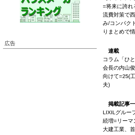
=将来に誇れ
流費対策で西
み/コンパク
りまとめで情
広告
連載
コラム「ひと
会長の内山俊
向けて=25
夫)
掲載記事
LIXILグ
続増=リーマ
大建工業、首