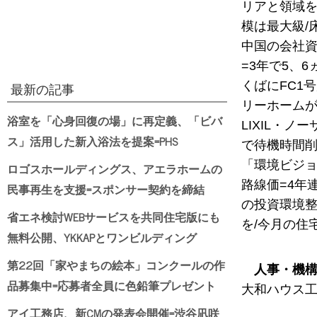
リアと領域を
模は最大級/
中国の会社資
=3年で5、
くばにFC1
最新の記事
リーホームがペ
浴室を「心身回復の場」に再定義、「ビバ
LIXIL・
ス」活用した新入浴法を提案=PHS
で待機時間削
「環境ビジョ
ロゴスホールディングス、アエラホームの
路線価=4年
民事再生を支援=スポンサー契約を締結
の投資環境整
省エネ検討WEBサービスを共同住宅版にも
を/今月の住
無料公開、YKKAPとワンビルディング
第22回「家やまちの絵本」コンクールの作
人事・機
品募集中=応募者全員に色鉛筆プレゼント
大和ハウス工
アイ工務店、新CMの発表会開催=渋谷凪咲