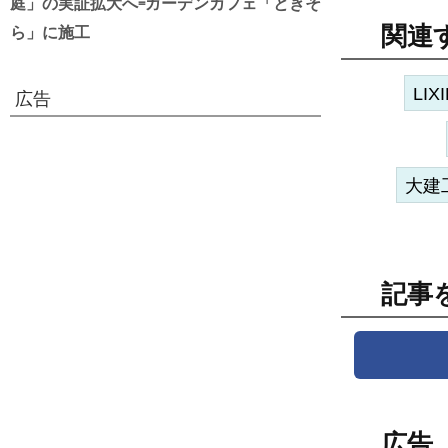
庭」の実証拡大へ=ガーデンカフェ「ときそ
ら」に施工
関連
LIXI
広告
大建
記事
広告