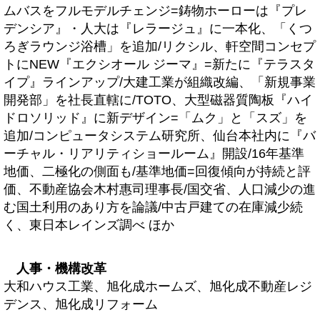
ムバスをフルモデルチェンジ=鋳物ホーローは『プレ
デンシア』・人大は『レラージュ』に一本化、「くつ
ろぎラウンジ浴槽」を追加/リクシル、軒空間コンセプ
トにNEW『エクシオール ジーマ』=新たに『テラスタ
イプ』ラインアップ/大建工業が組織改編、「新規事業
開発部」を社長直轄に/TOTO、大型磁器質陶板『ハイ
ドロソリッド』に新デザイン=「ムク」と「スズ」を
追加/コンピュータシステム研究所、仙台本社内に『バ
ーチャル・リアリティショールーム』開設/16年基準
地価、二極化の側面も/基準地価=回復傾向が持続と評
価、不動産協会木村惠司理事長/国交省、人口減少の進
む国土利用のあり方を論議/中古戸建ての在庫減少続
く、東日本レインズ調べ ほか
人事・機構改革
大和ハウス工業、旭化成ホームズ、旭化成不動産レジ
デンス、旭化成リフォーム