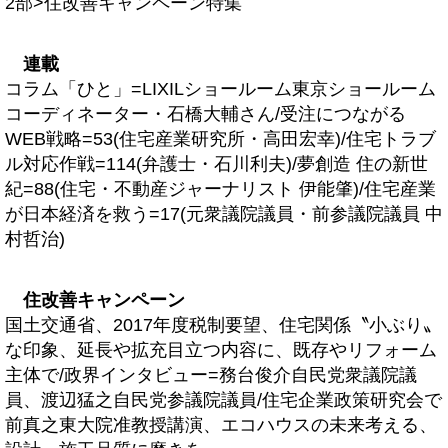
2部>住改善キャンペーン特集
連載
コラム「ひと」=LIXILショールーム東京ショールーム
コーディネーター・石橋大輔さん/受注につながる
WEB戦略=53(住宅産業研究所・高田宏幸)/住宅トラブ
ル対応作戦=114(弁護士・石川利夫)/夢創造 住の新世
紀=88(住宅・不動産ジャーナリスト 伊能肇)/住宅産業
が日本経済を救う=17(元衆議院議員・前参議院議員 中
村哲治)
住改善キャンペーン
国土交通省、2017年度税制要望、住宅関係〝小ぶり〟
な印象、延長や拡充目立つ内容に、既存やリフォーム
主体で/政界インタビュー=務台俊介自民党衆議院議
員、渡辺猛之自民党参議院議員/住宅企業政策研究会で
前真之東大院准教授講演、エコハウスの未来考える、