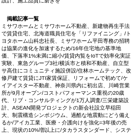
設計、施工品質に磨きを
掲載記事一覧
ミサワホームとミサワホーム不動産、新建物再生手法
で賃貸住宅、北海道職員住宅を「リファイニング」/ト
ヨタホーム山科忠社長、ミサワホーム平田専務の招聘
は協業の進化を加速するため/16年住宅地の基準地
価、下落率1%未満に縮小/賃貸内覧をIoTで効率化実証
実験、東急グループ3社/横浜市と積和不動産、自立型
サ高住にコミュニティ施設併設/住林ホームテック、改
修戸建て賃貸にJTI家賃保証、リフォームで初めて/ケ
イアイスター不動産、神奈川県内に初出店、川崎営業
所が9月オープン/コストパフォーマンス重視の20歳
代、リブ・コンサルティングが1万人調査/三栄建築設
計、ASEAN開発プロジェクトの新会社設立早稲田
大、制震構造シンポジウム、過酷な地震動にどう備え
るか/アイカ工業、医療・介護向けを強化=3年後の売
上、現状の10%増以上に/タカラスタンダード、システ