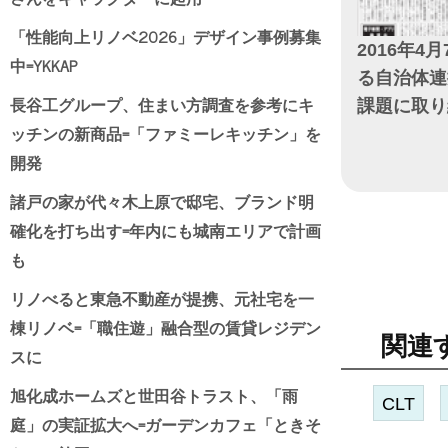
「性能向上リノベ2026」デザイン事例募集
2016年4月
中=YKKAP
る自治体連
長谷工グループ、住まい方調査を参考にキ
課題に取り
ッチンの新商品=「ファミーレキッチン」を
日付
開発
諸戸の家が代々木上原で邸宅、ブランド明
確化を打ち出す=年内にも城南エリアで計画
も
リノべると東急不動産が提携、元社宅を一
棟リノベ=「職住遊」融合型の賃貸レジデン
関連
スに
旭化成ホームズと世田谷トラスト、「雨
CLT
庭」の実証拡大へ=ガーデンカフェ「ときそ