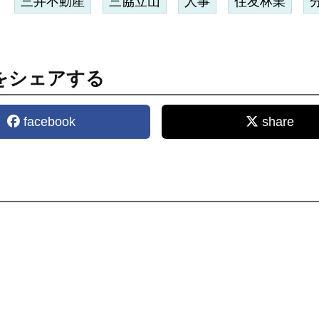
三井不動産
三協立山
人事
住友林業
をシェアする
facebook
share