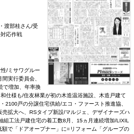
・渡部桂さん/受
ル対応作戦
性/ミサワグルー
月間実行委員会、
続で増加、年率換
、和仕様も/住友林業が初の木造温浴施設、木造戸建て
・2100戸の分譲住宅供給/エコ・ファースト推進協、
販売拡大へ、RSタイプ新設/マルジェ、デザイナーズハ
組工法戸建住宅の着工数8月、15ヵ月連続増加/LIXIL
低額で「ドアオープナー」に=リフォーム「グループの