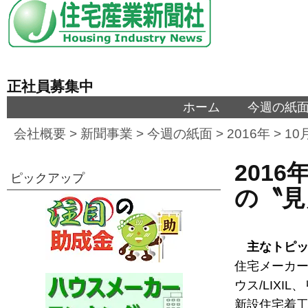
正社員募集中
ホーム
今週の紙
会社概要
>
新聞事業
>
今週の紙面
>
2016年
>
10
201
ピックアップ
の〝見
主なトピ
住宅メーカー
ウス/LIX
新設住宅着工