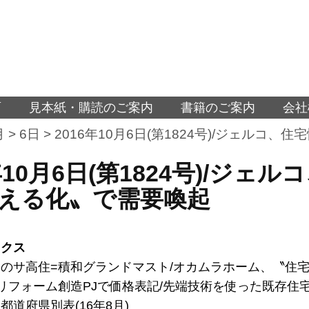
面
見本紙・購読のご案内
書籍のご案内
会社
月
>
6日
>
2016年10月6日(第1824号)/ジェル
6年10月6日(第1824号)/ジ
える化〟で需要喚起
ックス
のサ高住=積和グランドマスト/オカムラホーム、〝住
IL、リフォーム創造PJで価格表記/先端技術を使った既存住
都道府県別表(16年8月)