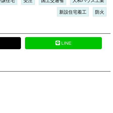
分譲住宅
受注
国土交通省
大和ハウス工業
新設住宅着工
防火
LINE