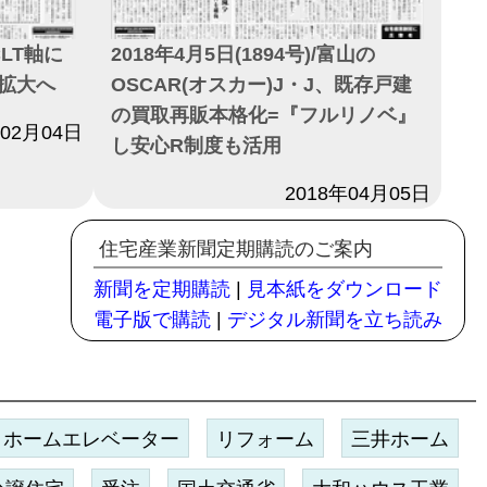
CLT軸に
2018年4月5日(1894号)/富山の
拡大へ
OSCAR(オスカー)J・J、既存戸建
の買取再販本格化=『フルリノベ』
年02月04日
し安心R制度も活用
日付
2018年04月05日
住宅産業新聞定期購読のご案内
新聞を定期購読
|
見本紙をダウンロード
電子版で購読
|
デジタル新聞を立ち読み
クホームエレベーター
リフォーム
三井ホーム