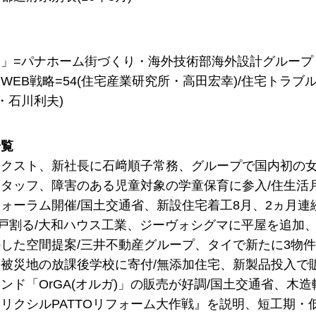
」=パナホーム街づくり・海外技術部海外設計グループ
WEB戦略=54(住宅産業研究所・高田宏幸)/住宅トラブ
士・石川利夫)
一覧
クスト、新社長に石﨑順子常務、グループで国内初の女
タッフ、障害のある児童対象の学童保育に参入/住生活
ォーラム開催/国土交通省、新設住宅着工8月、2ヵ月連
万戸割る/大和ハウス工業、ジーヴォシグマに平屋を追加
した空間提案/三井不動産グループ、タイで新たに3物件
被災地の放課後学校に寄付/無添加住宅、新製品投入で
ンド「OrGA(オルガ)」の販売が好調/国土交通省、木造軸
リクシルPATTOリフォーム大作戦』を説明、短工期・