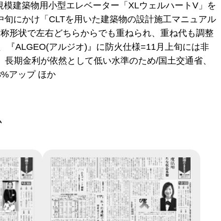
規模建築物用小型エレベーター「XLウェルハートV」を
月中旬にかけ「CLTを用いた建築物の設計施工マニュアル
対称形状で左右どちらからでも重ねられ、重ね代も調整
ALGEO(アルジオ)』に防火仕様=11月上旬には非
、長期金利が依然として低い水準のため/国土交通省、
%アップ ほか
ム