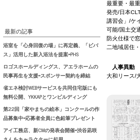
最重要・最重
発売/日本C
講習会」/ケ
可能/国土交
最新の記事
防火仕様で窓
浴室を「心身回復の場」に再定義、「ビバ
二地域居住・
ス」活用した新入浴法を提案=PHS
ロゴスホールディングス、アエラホームの
人事異動
民事再生を支援=スポンサー契約を締結
大和リース/
省エネ検討WEBサービスを共同住宅版にも
無料公開、YKKAPとワンビルディング
第22回「家やまちの絵本」コンクールの作
品募集中=応募者全員に色鉛筆プレゼント
アイ工務店、新CMの発表会開催=渋谷凪咲
さんをキャラクターに起用