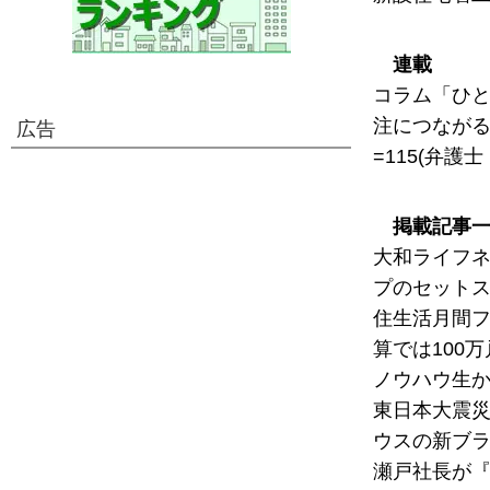
連載
コラム「ひと
注につながる
広告
=115(弁護
掲載記事
大和ライフネ
プのセットス
住生活月間フ
算では100
ノウハウ生か
東日本大震災
ウスの新ブラ
瀬戸社長が『