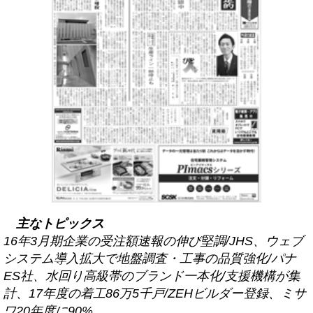
主なトピックス
16年3月期企業の受注額速報の伸び堅調/JHS、ウェブ
システム導入拡大で地盤調査・工事の品質強化/パナ
ES社、水回り高級帯のブランド一本化/支援機構が集
計、17年度の着工86万5千戸/ZEHビルダー登録、ミサ
ワ20年度に90%