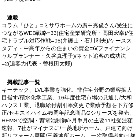
連載
コラム「ひと」=ミサワホームの廣中秀俊さん/受注に
つながるWEB戦略=33(住宅産業研究所・高田宏幸)/住
宅トラブル対応作戦=95(弁護士・石川利夫)/ケースス
タディ・中高年からの住まいの資金=6(ファイナンシ
ャルプランナー・久谷真理子)/ネット追客の成功法
=2(追客力代表・曽根田太郎)
掲載記事一覧
キーテック、LVL事業を強化、非住宅分野の業容拡大
目指す/積水化学工業、16年度住宅市場の見通し/大和
ハウス工業、退職給付割引率変更で業績予想を下方修
正/セキスイハイム45周年記念商品Gシリーズを発売、
HEMSで空調・蓄電池制御/3月単月の主要11社受注額
速報、7社がマイナスに/三菱地所ホーム、戸建て向け
新リフォーム展開/三菱地所ホーム、一次取得者向け都