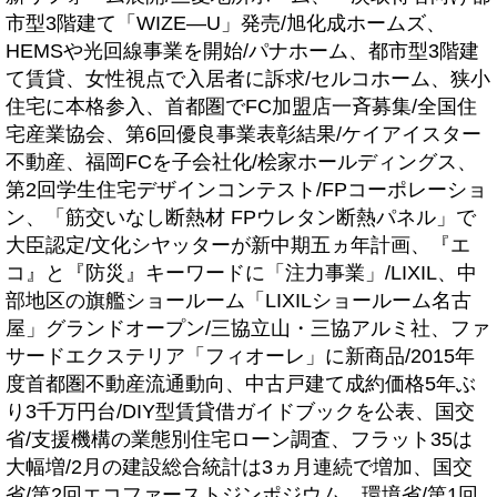
市型3階建て「WIZE―U」発売/旭化成ホームズ、
HEMSや光回線事業を開始/パナホーム、都市型3階建
て賃貸、女性視点で入居者に訴求/セルコホーム、狭小
住宅に本格参入、首都圏でFC加盟店一斉募集/全国住
宅産業協会、第6回優良事業表彰結果/ケイアイスター
不動産、福岡FCを子会社化/桧家ホールディングス、
第2回学生住宅デザインコンテスト/FPコーポレーショ
ン、「筋交いなし断熱材 FPウレタン断熱パネル」で
大臣認定/文化シヤッターが新中期五ヵ年計画、『エ
コ』と『防災』キーワードに「注力事業」/LIXIL、中
部地区の旗艦ショールーム「LIXILショールーム名古
屋」グランドオープン/三協立山・三協アルミ社、ファ
サードエクステリア「フィオーレ」に新商品/2015年
度首都圏不動産流通動向、中古戸建て成約価格5年ぶ
り3千万円台/DIY型賃貸借ガイドブックを公表、国交
省/支援機構の業態別住宅ローン調査、フラット35は
大幅増/2月の建設総合統計は3ヵ月連続で増加、国交
省/第2回エコファーストジンポジウム、環境省/第1回