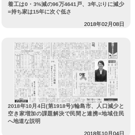
着工は0・3%減の96万4641戸、3年ぶりに減少
=持ち家は15年に次ぐ低さ
日付
2018年02月08日
2018年10月4日(第1918号)/輪島市、人口減少と
空き家増加の課題解決で民間と連携=地域住民
へ地道な説明
日付
2018年10月04日