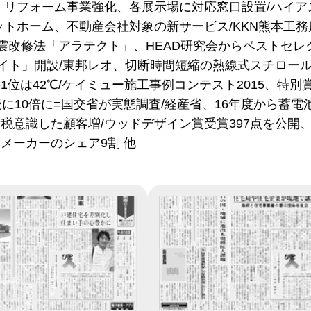
、リフォーム事業強化、各展示場に対応窓口設置/ハイ
ットホーム、不動産会社対象の新サービス/KKN熊本工
Lの耐震改修法「アラテクト」、HEAD研究会からベストセ
サイト」開設/東邦レオ、切断時間短縮の熱線式スチロール
1位は42℃/ケイミュー施工事例コンテスト2015、特
後に10倍に=国交省が実態調査/経産省、16年度から蓄電
税意識した顧客増/ウッドデザイン賞受賞397点を公開、
メーカーのシェア9割 他