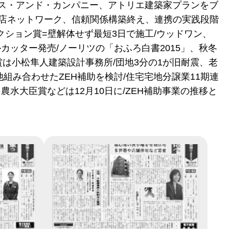
アス・アンド・カンパニー、アトリエ建築家プランをブ
務店ネットワーク、信頼関係構築終え、連携の実践段階
レクション賞=壁解体せず最短3日で施工/ウッドワン、
カッター発売/ノーリツの「おふろ白書2015」、秋冬
別賞は小松隼人建築設計事務所/団地3分の1が旧耐震、老
池組み合わせたZEH補助を検討/住宅宅地分譲業11期連
農水大臣賞などは12月10日に/ZEH補助事業の推移と