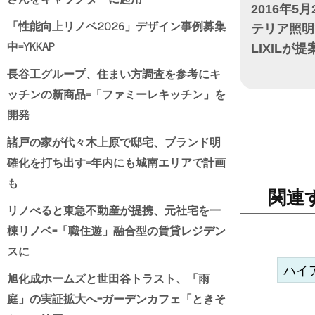
2016年5月
「性能向上リノベ2026」デザイン事例募集
テリア照明
中=YKKAP
LIXILが提
長谷工グループ、住まい方調査を参考にキ
日付
ッチンの新商品=「ファミーレキッチン」を
開発
諸戸の家が代々木上原で邸宅、ブランド明
確化を打ち出す=年内にも城南エリアで計画
も
関連
リノべると東急不動産が提携、元社宅を一
棟リノベ=「職住遊」融合型の賃貸レジデン
スに
ハイ
旭化成ホームズと世田谷トラスト、「雨
庭」の実証拡大へ=ガーデンカフェ「ときそ