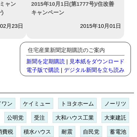
)/ミャン
2015年10月1日(第1777号)/住改善
う
キャンペーン
年02月23日
日付
2015年10月01日
住宅産業新聞定期購読のご案内
新聞を定期購読
|
見本紙をダウンロード
電子版で購読
|
デジタル新聞を立ち読み
ドワン
ケイミュー
トヨタホーム
ノーリツ
公明党
受注
大和ハウス工業
大東建託
消費税
積水ハウス
耐震
自民党
蓄電池