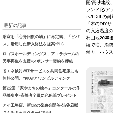
開/高砂建設
ランド化/ア
へ/LIXI
「木のDIY
最新の記事
の入浴温度の
浴室を「心身回復の場」に再定義、「ビバ
朽団地20年
ス」活用した新入浴法を提案=PHS
続で増、消費
傾向、ハウス
ロゴスホールディングス、アエラホームの
民事再生を支援=スポンサー契約を締結
省エネ検討WEBサービスを共同住宅版にも
無料公開、YKKAPとワンビルディング
第22回「家やまちの絵本」コンクールの作
品募集中=応募者全員に色鉛筆プレゼント
アイ工務店、新CMの発表会開催=渋谷凪咲
さんをキャラクターに起用