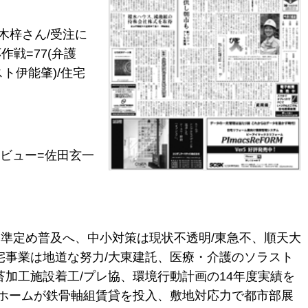
木梓さん/受注に
作戦=77(弁護
ト伊能肇)/住宅
ビュー=佐田玄一
基準定め普及へ、中小対策は現状不透明/東急不、順天大
宅事業は地道な努力/大東建託、医療・介護のソラスト
加工施設着工/プレ協、環境行動計画の14年度実績を
タホームが鉄骨軸組賃貸を投入、敷地対応力で都市部展