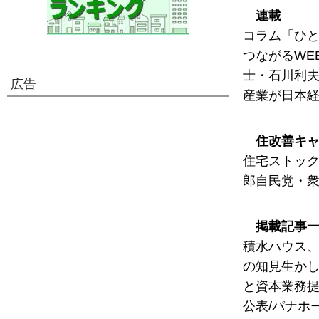
連載
コラム「ひと
つながるWE
士・石川利夫
広告
産業が日本経
住改善キ
住宅ストック
郎自民党・
掲載記事
積水ハウス、
の知見生かし
と資本業務提
公表/パナホ