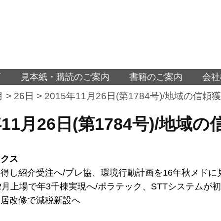
面
見本紙・購読のご案内
書籍のご案内
会社
月
>
26日
>
2015年11月26日(第1784号)/地域の信
年11月26日(第1784号)/
ックス
得し紹介受注へ/プレ協、環境行動計画を16年秋メドに
2月上場で年3千棟実現へ/ポラテック、STTシステムが初
同居改修で減税新設へ