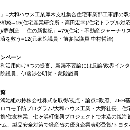
」=大和ハウス工業厚木支社集合住宅事業部工事課の双
B戦略=15(住宅産業研究所・高田宏幸)/住宅トラブル対応
)/夢創造──住の新世紀」=79(住宅・不動産ジャーナリス
済を救う=12(元衆院議員・前参院議員 中村哲治)
ャンペーン
利活用向け6つの提言、新築不要論には反論/政界インタ
衆院議員、伊藤渉公明党・衆院議員
一覧
鴻池組の持株会社株式を取得/視点・論点=政府、ZEH
ロコモ予防プログラム/大和ハウス工業・大野社長、住
携/住友林業、七ヶ浜町復興プロジェクトで木造の焼海苔
ーム、製品安全対策で経産省の優良企業表彰受賞/トヨ