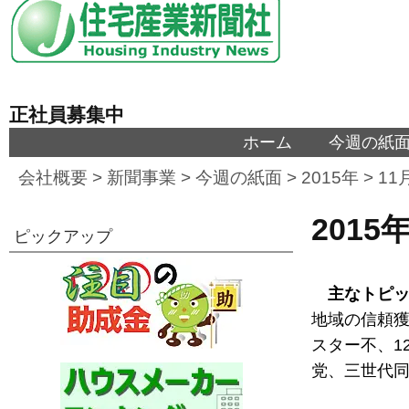
正社員募集中
ホーム
今週の紙
会社概要
>
新聞事業
>
今週の紙面
>
2015年
>
11
2015
ピックアップ
主なトピ
地域の信頼獲
スター不、1
党、三世代