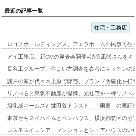
最近の記事一覧
住宅・工務店
ロゴスホールディングス、アエラホームの民事再生
アイ工務店、新CMの発表会開催=渋谷凪咲さんをキ
長谷工グループ、住まい方調査を参考にキッチンの
諸戸の家が代々木上原で邸宅、ブランド明確化を打
リノべると東急不動産が提携、元社宅を一棟リノベ
旭化成ホームズと世田谷トラスト、「雨庭」の実証
東京セキスイハイムとベンハウス、横浜都筑区の分
コスモスイニシア、マンションとシェアハウスのい