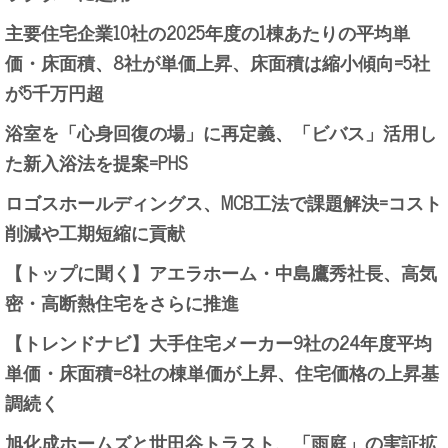
主要住宅企業10社の2025年度の1棟あたりの平均単
価・床面積、8社が単価上昇、床面積は縮小傾向=5社
が5千万円超
浴室を「心身回復の場」に再定義、「ビバス」活用し
た新入浴法を提案=PHS
ロゴスホールディングス、MCB工法で課題解決=コスト
削減や工期短縮に貢献
【トップに聞く】アエラホーム・中島鷹秀社長、高気
密・高断熱住宅をさらに推進
【トレンドナビ】大手住宅メーカー9社の24年度平均
単価・床面積=8社の棟単価が上昇、住宅価格の上昇基
調続く
旭化成ホームズと世田谷トラスト、「雨庭」の実証拡