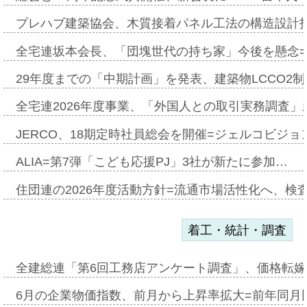
プレハブ建築協会、木質接着パネル工法の構造設計
全宅連坂本会長、「団塊世代の持ち家」今後を懸念
29年度までの「中期計画」を発表、建築物LCCO2
全宅連2026年度事業、「外国人との取引実務調査」新
JERCO、18期定時社員総会を開催=ジェルコビジョン
ALIA=第7弾「こども応援PJ」3社が新たに参加…
住団連の2026年度活動方針=流通市場活性化へ、検
着工・統計・調査
全建総連「第6回工務店アンケート調査」、価格転嫁
6月の企業物価指数、前月から上昇率拡大=前年同月比