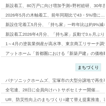
新設着工、80万戸に向け増加予測=野村総研、30年
2026年5月の木軸着工、前年同期比で43・5%増に…
新設住宅着工5月分、「持ち家」一昨年比は約9%減=
新設着工2026年4月分、「持ち家」反動で3ヵ月ぶ
1～4月の塗装業倒産が高水準、東京商工リサーチ調
アットホーム「首都圏における『新築戸建』の価格
まちづくり
パナソニックホームズ、宝塚市の大型分譲地で再生
全宅連、28日に会員向けハトサポセミナー開催…
UR、防災性向上のまちづくり=建て替え提案推進、