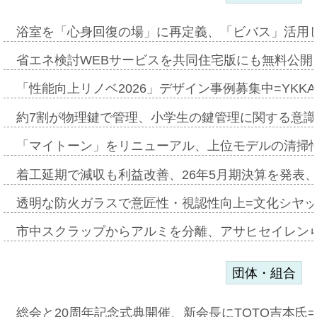
浴室を「心身回復の場」に再定義、「ビバス」活用し
省エネ検討WEBサービスを共同住宅版にも無料公開、
「性能向上リノベ2026」デザイン事例募集中=YKKA
約7割が物理鍵で管理、小学生の鍵管理に関する意識調査
「マイトーン」をリニューアル、上位モデルの清掃
着工延期で減収も利益改善、26年5月期決算を発表
透明な防火ガラスで意匠性・視認性向上=文化シヤ
市中スクラップからアルミを分離、アサヒセイレン
団体・組合
総会と20周年記念式典開催、新会長にTOTO吉本氏