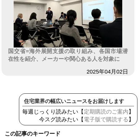
国交省=海外展開支援の取り組み、各国市場潜
在性を紹介、メーカーや関心ある人を対象に
日付
2025年04月02日
住宅業界の幅広いニュースをお届けします
毎週じっくり読みたい【
定期購読のご案内
】
今スグ読みたい【
電子版で購読する
】
この記事のキーワード