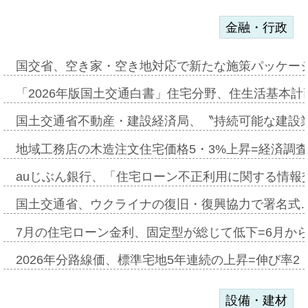
金融・行政
国交省、空き家・空き地対応で新たな施策パッケー
「2026年版国土交通白書」住宅分野、住生活基本計
国土交通省不動産・建設経済局、〝持続可能な建設
地域工務店の木造注文住宅価格5・3%上昇=経済調
auじぶん銀行、「住宅ローン不正利用に関する情報
国土交通省、ウクライナの復旧・復興協力で署名式
7月の住宅ローン金利、固定型が総じて低下=6月か
2026年分路線価、標準宅地5年連続の上昇=伸び率2・
設備・建材