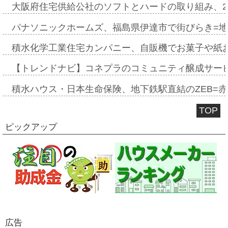
大阪府住宅供給公社のソフトとハードの取り組み、2
パナソニックホームズ、福島県伊達市で街びらき=
積水化学工業住宅カンパニー、自販機でお菓子や紙
【トレンドナビ】コネプラのコミュニティ醸成サー
積水ハウス・日本生命保険、地下鉄駅直結のZEB=赤坂
TOP
ピックアップ
広告